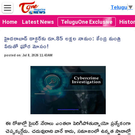
Telugu
▼
Home
Latest News
TeluguOne Exclusive
Histo
హైదరాబాద్ డాక్టర్‌కు రూ.85 లక్షల నామం: కేంద్ర మంత్రి
పేరుతో ఘోర మోసం!
posted on:
Jul 8, 2026 11:43AM
ఈ రోజుల్లో సైబర్ నేరాలు ఎంతలా పెరిగిపోతున్నాయో ప్రత్యేకంగా
చెప్పక్కర్లేదు. చదువురాని వారే కాదు, సమాజంలో ఉన్నత స్థానాల్లో