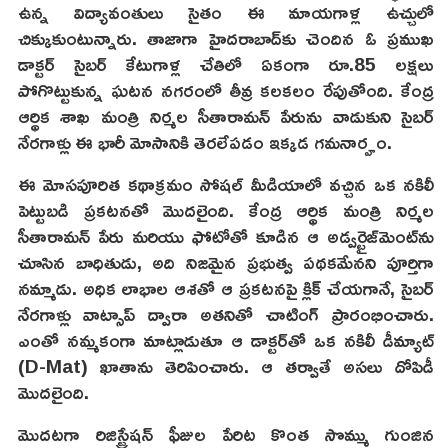
ఉన్న విద్యావంతులు సైతం ఈ మాయగాళ్ల ఉచ్చులో
చిక్కుకుంటున్నారు. తాజాగా హైదరాబాద్‌కు చెందిన ఓ ప్రముఖ
డాక్టర్ సైబర్ కేటుగాళ్ల చేతిలో ఏకంగా రూ.85 లక్షలు
పోగొట్టుకున్న ఘటన నగరంలో తీవ్ర కలకలం రేపుతోంది. కేంద్ర
ఆర్థిక శాఖ మంత్రి నిర్మల సీతారామన్ పేరును వాడుకుని సైబర్
నేరగాళ్లు ఈ భారీ మోసానికి తెరలేపడం ఇక్కడ గమనార్హం.
ఈ మోసపూరిత కథాక్రమం సోషల్ మీడియాలో వచ్చిన ఒక నకిలీ
పెట్టుబడి ప్రకటనతో మొదలైంది. కేంద్ర ఆర్థిక మంత్రి నిర్మల
సీతారామన్ పేరు మరియు ఫోటోతో కూడిన ఆ అడ్వర్టైజ్‌మెంట్‌ను
చూసిన బాధితుడు, అది నిజమైన ప్రభుత్వ పథకమేనని పూర్తిగా
నమ్మాడు. అధిక లాభాల ఆశతో ఆ ప్రకటనపై క్లిక్ చేయగానే, సైబర్
నేరగాళ్లు వాట్సాప్ ద్వారా అతనితో చాటింగ్ ప్రారంభించారు.
ఎంతో నమ్మకంగా మాట్లాడుతూ ఆ డాక్టర్‌తో ఒక నకిలీ డీమ్యాట్
(D-Mat) ఖాతాను తెరిపించారు. ఆ తర్వాతే అసలు దోపిడీ
మొదలైంది.
మొదటగా రిజిస్ట్రేషన్ ఫీజుల పేరిట కొంత సొమ్ము గుంజిన