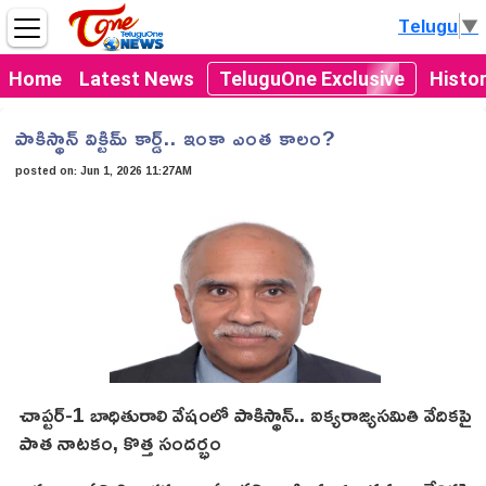
Telugu
▼
Home
Latest News
TeluguOne Exclusive
Histo
పాకిస్థాన్ విక్టిమ్ కార్డ్.. ఇంకా ఎంత కాలం?
posted on:
Jun 1, 2026 11:27AM
చాప్ట‌ర్-1 బాధితురాలి వేషంలో పాకిస్థాన్.. ఐక్యరాజ్యసమితి వేదికపై
పాత నాటకం, కొత్త సందర్భం