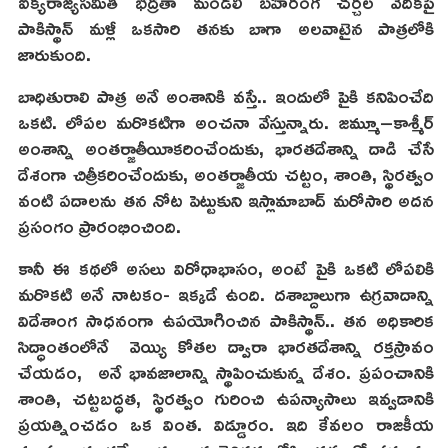
ఐక్యరాజ్యసమితి భద్రతా మండలి బహిరంగ చర్చల వేదికపై
పాకిస్థాన్ మళ్లీ ఒకసారి తనకు బాగా అలవాటైన పాత్రలోకి
జారుకుంది.
బాధితురాలి పాత్ర అనే అంశానికి వ‌స్తే.. ఇందులో పైకి క‌నిపించేది
ఒక‌టి. లోప‌ల మ‌రొక‌టిగా అంచ‌నా వేస్తున్నారు. జమ్మూ–కాశ్మీర్
అంశాన్ని అంతర్జాతీయీకరించేందుకు, భారతదేశాన్ని దాడి చేసే
దేశంగా చిత్రీకరించేందుకు, అంతర్జాతీయ చట్టం, శాంతి, స్థిరత్వం
వంటి పదాలను తన నోట పెట్టుకుని ఇస్లామాబాద్ మరోసారి అద‌న‌
ప్రసంగం ప్రారంభించింది.
కానీ ఈ కథలో అసలు విరోధాభాసం, అంటే పైకి ఒక‌టి లోప‌లికి
మ‌రొక‌టి అనే నాట‌కం- ఇక్కడే ఉంది. దశాబ్దాలుగా ఉగ్రవాదాన్ని
విదేశాంగ సాధనంగా ఉపయోగించిన పాకిస్థాన్.. తన అధికారిక
సిద్ధాంతంలోనే వెయ్యి కోతల ద్వారా భారతదేశాన్ని రక్తస్రావం
చేయడం, అనే భావజాలాన్ని స్థాపించుకున్న దేశం. ప్రపంచానికి
శాంతి, చట్టబద్ధత, స్థిరత్వం గురించి ఉపన్యాసాలు ఇవ్వడానికి
ప్రయత్నించడం ఒక వింత‌. విడ్డూరం. ఇది కేవలం రాజకీయ