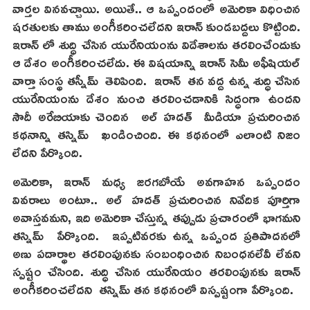
వార్తల వినవచ్చాయి. అయితే.. ఆ ఒప్పందంలో అమెరికా విధించిన
షరతులకు తాము అంగీకరించలేదని ఇరాన్ కుండబద్దలు కొట్టింది.
ఇరాన్ లో శుద్ధి చేసిన యురేనియంను విదేశాలను తరలించేందుకు
ఆ దేశం అంగీకరించలేదు. ఈ విషయాన్ని ఇరాన్ సెమీ అఫీషియల్
వార్తా సంస్థ తస్నీమ్ తెలిపింది. ఇరాన్ తన వద్ద ఉన్న శుద్ధి చేసిన
యురేనియంను దేశం నుంచి తరలించడానికి సిద్ధంగా ఉందని
సౌదీ అరేబియాకు చెందిన అల్ హదత్ మీడియా ప్రచురించిన
కథనాన్ని తస్నిమ్ ఖండించింది. ఈ కథనంలో ఎలాంటి నిజం
లేదని పేర్కొంది.
అమెరికా, ఇరాన్ మధ్య జరగబోయే అవగాహన ఒప్పందం
వివరాలు అంటూ.. అల్ హదత్ ప్రచురించిన నివేదిక పూర్తిగా
అవాస్తవమని, ఇది అమెరికా చేస్తున్న తప్పుడు ప్రచారంలో భాగమని
తస్నిమ్ పేర్కొంది. ఇప్పటివరకు ఉన్న ఒప్పంద ప్రతిపాదనలో
అణు పదార్థాల తరలింపునకు సంబంధించిన నిబంధనలేవీ లేవని
స్పష్టం చేసింది. శుద్ధి చేసిన యురేనియం తరలింపునకు ఇరాన్
అంగీకరించలేదని తస్నిమ్ తన కథనంలో విస్పష్టంగా పేర్కొంది.