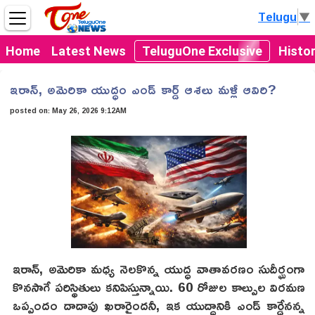
Telugu
▼
Home
Latest News
TeluguOne Exclusive
Histo
ఇరాన్, అమెరికా యుద్ధం ఎండ్ కార్డ్ ఆశలు మళ్లీ ఆవిరి?
posted on:
May 26, 2026 9:12AM
ఇరాన్, అమెరికా మధ్య నెలకొన్న యుద్ధ వాతావరణం సుదీర్ఘంగా
కొనసాగే పరిస్థితులు కనిపిస్తున్నాయి. 60 రోజుల కాల్పుల విరమణ
ఒప్పందం దాదాపు ఖరారైందనీ, ఇక యుద్ధానికి ఎండ్ కార్డేనన్న