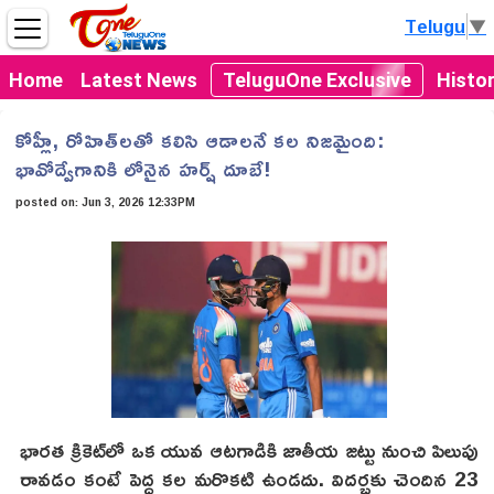
Telugu
▼
Home
Latest News
TeluguOne Exclusive
Histo
కోహ్లీ, రోహిత్‌లతో కలిసి ఆడాలనే కల నిజమైంది:
భావోద్వేగానికి లోనైన హర్ష్ దూబే!
posted on:
Jun 3, 2026 12:33PM
భారత క్రికెట్‌లో ఒక యువ ఆటగాడికి జాతీయ జట్టు నుంచి పిలుపు
రావడం కంటే పెద్ద కల మరొకటి ఉండదు. విదర్భకు చెందిన 23