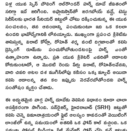
ఏళ్ల యువ స్పిన్ బౌలింగ్ ఆల్‌రౌండర్ హర్ష్ దూబే జీవితంలో
సరిగ్గా ఇదే జరిగింది. అఫ్గానిస్తాన్‌తో జరగబోయే వన్డే, టెస్టు
సిరీస్‌లకు భారత సీనియర్ జట్టులో చోటు దక్కించుకున్న ఈ యువ
సంచలనం, తన ఆనందాన్ని పంచుకుంటూ ఇది ఒక కలలా
ఉందని భావోద్వేగానికి లోనయ్యాడు. ముఖ్యంగా ప్రపంచ క్రికెట్‌ను
శాసిస్తున్న విరాట్ కోహ్లీ, రోహిత్ శర్మ వంటి దిగ్గజాలతో కలిసి
డ్రెస్సింగ్ రూమ్‌ను పంచుకోబోతుండటంపై హర్ష్ ఎంతో
ఉత్సాహంగా ఉన్నాడు. ప్రతి యువ క్రికెటర్ ఎవరితో ఆడాలని
కోరుకుంటాడో, ఆ మొదటి రెండు పేర్లు విరాట్, రోహిత్‌లవేనని,
వారి చివరి ఆటల దశ ముగిసేలోపు కనీసం ఒక్క మ్యాచ్ అయినా
కలిసి ఆడాలన్న తన కల ఇప్పుడు నెరవేరబోతోందని హర్ష్
సంతోషం వ్యక్తం చేశాడు.
ఈ అద్భుతమైన వార్త హర్ష్ దూబేకు తెలిసిన విధానం కూడా చాలా
ఆసక్తికరంగా సాగింది. సన్‌రైజర్స్ హైదరాబాద్ (SRH) జట్టుతో
కలిసి చెన్నై విమానాశ్రయంలో ఫ్లైట్ ఆలస్యం కావడంతో వెయిటింగ్
లాంజ్‌లో ఉన్న సమయంలో అతనికి ఒక ఫోన్ కాల్ వచ్చింది. ఒక
ప్రముఖ సోషల్ మీడియా పేజీ మేనేజర్ ఫోన్ చేసి వన్డే జట్టుకు