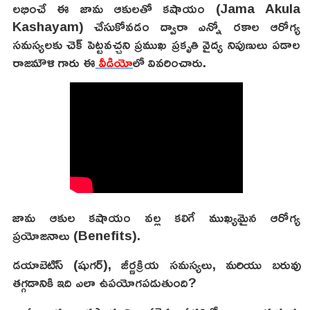
లభించే ఈ జామ ఆకులతో కషాయం (Jama Akula
Kashayam) చేసుకోవడం ద్వారా ఎన్నో రకాల ఆరోగ్య
సమస్యలకు చెక్ పెట్టవచ్చని ప్రముఖ ప్రకృతి వైద్య నిపుణులు పడాల
రాజమౌళి గారు ఈ
వీడియో
లో వివరించారు.
జామ ఆకుల కషాయం వల్ల కలిగే ముఖ్యమైన ఆరోగ్య
ప్రయోజనాలు (Benefits).
డయాబెటిస్ (షుగర్), జీర్ణక్రియ సమస్యలు, మరియు బరువు
తగ్గడానికి ఇది ఎలా ఉపయోగపడుతుంది?