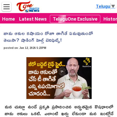
Telugu
▼
Home
Latest News
TeluguOne Exclusive
Histo
జామ ఆకుల కషాయం రోజూ తాగితే ఏమవుతుందో
తెలుసా? షాకింగ్ హెల్త్ బెనిఫిట్స్!
posted on:
Jun 12, 2026 5:23PM
మన చుట్టూ ఉండే ప్రకృతి ప్రసాదించిన అద్భుతమైన ఔషధాలలో
జామ ఆకులు ఒకటి. ఎలాంటి ఖర్చు లేకుండా మన ఇంట్లోనే