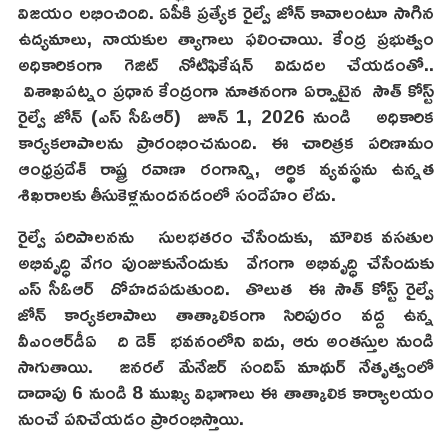
విజయం లభించింది. ఏపీకి ప్రత్యేక రైల్వే జోన్ కావాలంటూ సాగిన
ఉద్యమాలు, నాయకుల త్యాగాలు ఫలించాయి. కేంద్ర ప్రభుత్వం
అధికారికంగా గెజిట్ నోటిఫికేషన్ విడుదల చేయడంతో..
విశాఖపట్నం ప్రధాన కేంద్రంగా నూతనంగా ఏర్పాటైన సౌత్ కోస్ట్
రైల్వే జోన్ (ఎస్ సీఓఆర్) జూన్ 1, 2026 నుండి అధికారిక
కార్యకలాపాలను ప్రారంభించనుంది. ఈ చారిత్రక పరిణామం
ఆంధ్రప్రదేశ్ రాష్ట్ర రవాణా రంగాన్ని, ఆర్థిక వ్యవస్థను ఉన్నత
శిఖరాలకు తీసుకెళ్లనుందనడంలో సందేహం లేదు.
రైల్వే పరిపాలనను సులభతరం చేసేందుకు, మౌలిక వసతుల
అభివృద్ధి వేగం పుంజుకునేందుకు వేగంగా అభివృద్ధి చేసేందుకు
ఎస్ సీఓఆర్ దోహదపడుతుంది. తొలుత ఈ సౌత్ కోస్ట్ రైల్వే
జోన్ కార్యకలాపాలు తాత్కాలికంగా సిరిపురం వద్ద ఉన్న
వీఎంఆర్‌డీఏ ది డెక్ భవనంలోని ఐదు, ఆరు అంతస్తుల నుండి
సాగుతాయి. జనరల్ మేనేజర్ సందిప్ మాథుర్ నేతృత్వంలో
దాదాపు 6 నుండి 8 ముఖ్య విభాగాలు ఈ తాత్కాలిక కార్యాలయం
నుంచే పనిచేయడం ప్రారంభిస్తాయి.