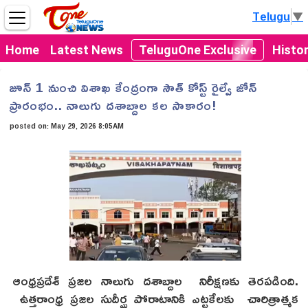
Telugu
▼
Home
Latest News
TeluguOne Exclusive
Histo
జూన్ 1 నుంచి విశాఖ కేంద్రంగా సౌత్ కోస్ట్ రైల్వే జోన్
ప్రారంభం.. నాలుగు దశాబ్దాల కల సాకారం!
posted on:
May 29, 2026 8:05AM
ఆంధ్రప్రదేశ్ ప్రజల నాలుగు దశాబ్దాల నిరీక్షణకు తెరపడింది.
ఉత్తరాంధ్ర ప్రజల సుదీర్ఘ పోరాటానికి ఎట్టకేలకు చారిత్రాత్మక