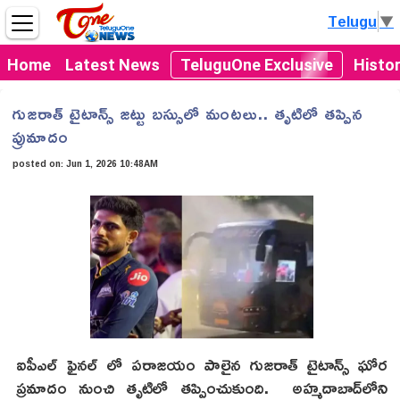
Telugu
▼
Home
Latest News
TeluguOne Exclusive
Histo
గుజరాత్ టైటాన్స్ జట్టు బస్సులో మంటలు.. తృటిలో తప్పిన
ప్రుమాదం
posted on:
Jun 1, 2026 10:48AM
ఐపీఎల్ ఫైనల్ లో పరాజయం పాలైన గుజరాత్ టైటాన్స్ ఘోర
ప్రమాదం నుంచి తృటిలో తప్పించుకుంది. అహ్మదాబాద్‌లోని