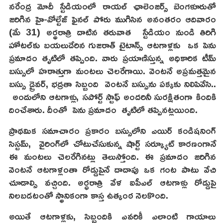
నరేంద్ర మోదీ స్టేడియంలో రాయల్ ఛాలెంజర్స్ బెంగళూరుతో
జరిగిన హై-వోల్టేజ్ ఫైనల్ పోరు ముగిసిన అనంతరం ఆదివారం
(మే 31) అర్థరాత్రి దాటిన తరువాత స్టేడియం నుండి తిరిగి
హోటల్‌కు బయలుదేరిన గుజరాత్ టైటాన్స్ ఆటగాళ్లకు ఒక పెను
ప్రమాదం తృటిలో తప్పింది. వారు ప్రయాణిస్తున్న అధికారిక టీమ్
బస్సులో హఠాత్తుగా మంటలు చెలరేగాయి. వెంటనే అప్రమత్తమైన
బస్సు డ్రైవర్, భద్రతా సిబ్బంది వెంటనే బస్సును పక్కకు నిలిపివేసి..
అందులోని ఆటగాళ్లు, సపోర్ట్ స్టాఫ్ అందరినీ సురక్షితంగా కిందికి
దించేశారు. దీంతో పెను ప్రమాదం తృటిలో తప్పినట్లయింది.
ప్రాథమిక సమాచారం ప్రకారం బస్సులోని ఎయిర్ కండిషనింగ్
సిస్టమ్, వైరింగ్‌లో చోటుచేసుకున్న షార్ట్ సర్క్యూట్ కారణంగానే
ఈ మంటలు చెలరేగినట్లు తెలుస్తోంది. ఈ ప్రమాదం జరిగిన
వెంటనే ఆటగాళ్లంతా రోడ్డుపైనే దాదాపు ఒక గంట పాటు వేచి
చూడాల్సి వచ్చింది. అర్ధరాత్రి వేళ ఐపీఎల్ ఆటగాళ్లు రోడ్డుపై
నిలబడటంతో స్థానికంగా కాస్త ఉత్కంఠ నెలకొంది.
అయితే ఆటగాళ్లకు, సిబ్బందికి ఎవరికీ ఎలాంటి గాయాలు