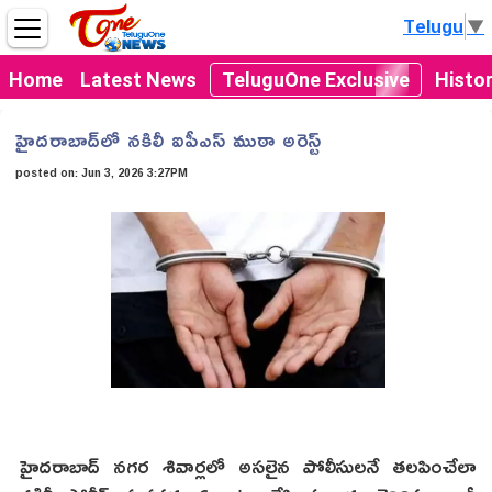
Telugu
▼
Home
Latest News
TeluguOne Exclusive
Histo
హైదరాబాద్‌లో నకిలీ ఐపీఎస్ ముఠా అరెస్ట్
posted on:
Jun 3, 2026 3:27PM
హైదరాబాద్ నగర శివార్లలో అసలైన పోలీసులనే తలపించేలా