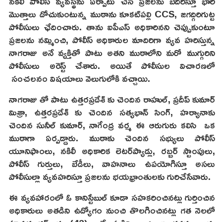
నకిలీ పోలీస్ వ్యవస్థను ఏర్పాటు చేసి ప్రజలను బెదిరిస్తూ భారీ
మొత్తాలు దోచుకుంటున్న ముఠాను కూకట్‌పల్లి CCS, జగద్గిరిగుట్ట
పోలీసులు ఛేదించారు. తాను ఐపీఎస్ అధికారినని చెప్పుకుంటూ
ప్రజలను నమ్మించి, పోలీస్ అధికారుల మాదిరిగా వ్యవ హరిస్తున్న
నాగరాజు అనే వ్యక్తితో పాటు అతని ముఠాలోని మరో ముగ్గురిని
పోలీసులు అరెస్ట్ చేశారు. అయితే పోలీసుల విచారణలో
సంచలనం విషయాలు వెలుగులోకి వచ్చాయి.
నాగరాజు తో పాటు ఉత్తరప్రదేశ్ కు చెందిన రాహుల్, ప్రదీప్ కుమార్
మిశ్రా, ఉత్తరప్రదేశ్ కు చెందిన సత్యభాన్ సింగ్, హర్యానాకు
చెందిన సునీల్ కుమార్, నాగేంద్ర వర్మ ఈ ఆరుగురు కలిసి ఒక
ముఠాగా ఏర్పడ్డారు. ముఠాకు చెందిన సభ్యులు పోలీస్
యూనిఫాంలు, నకిలీ అధికారిక లెటర్‌ప్యాడ్లు, రబ్బర్ స్టాంపులు,
పోలీస్ గుర్తులు, బేడీలు, వాహనాలు ఉపయోగిస్తూ అసలు
పోలీసుల్లా వ్యవహరిస్తూ ప్రజలను భయభ్రాంతులకు గురిచేసేవారు.
ఈ వ్యవహారంలో ఓ కానిస్టేబుల్ కూడా సహకరించినట్లు గుర్తించిన
అధికారులు అతడిని ఉద్యోగం నుంచి తొలగించినట్లు గత నెలలో