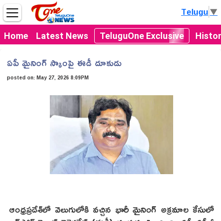
Telugu
▼
Home
Latest News
TeluguOne Exclusive
Histo
ఏపీ మైనింగ్‌ స్కాంపై ఈడీ దూకుడు
posted on:
May 27, 2026 8:09PM
ఆంధ్రప్రదేశ్‌లో వెలుగులోకి వచ్చిన భారీ మైనింగ్‌ అక్రమాల కేసులో