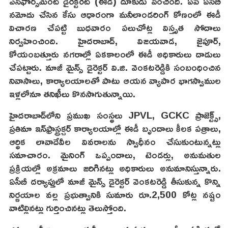
ఎన్‌ఫోర్స్‌మెంట్‌ డైరెక్టరేట్‌ (ఈడీ) దూకుడు పెంచింది. ఏపీ ఏసీబీ
నమోదు చేసిన కేసు ఆధారంగా మనీలాండరింగ్‌ కోణంలో ఈడీ
విచారణ చేపట్టి బుధవారం పలుచోట్ల విస్తృత సోదాలు
నిర్వహించింది. హైదరాబాద్‌, విజయవాడ, జైపూర్‌,
కోయంబత్తూరు నగరాల్లో ఏకకాలంలో ఈడీ అధికారులు దాడులు
చేపట్టారు. మాజీ మైన్స్‌ డైరెక్టర్‌ వి.జి. వెంకటరెడ్డికి సంబంధించిన
నివాసాలు, కార్యాలయాలతో పాటు ఆయన వ్యాపార భాగస్వాముల
ఇళ్లలోనూ తనిఖీలు కొనసాగుతున్నాయి.
హైదరాబాద్‌లోని ప్రముఖ సంస్థలు JPVL, GCKC ప్రాజెక్ట్స్‌,
ప్రతిమా ఇన్‌ఫ్రాస్ట్రక్చర్ కార్యాలయాల్లో ఈడీ బృందాలు కీలక పత్రాలు,
ఆర్థిక లావాదేవీల వివరాలను స్వాధీనం చేసుకుంటున్నట్లు
సమాచారం. మైనింగ్‌ ఒప్పందాలు, టెండర్లు, అనుమతుల
ప్రక్రియల్లో అక్రమాలు జరిగినట్లు అధికారులు అనుమానిస్తున్నారు.
ఏసీబీ దర్యాప్తులో మాజీ మైన్స్‌ డైరెక్టర్‌ వెంకటరెడ్డి తీసుకున్న కొన్ని
నిర్ణయాల వల్ల ప్రభుత్వానికి సుమారు రూ.2,500 కోట్ల నష్టం
వాటిల్లినట్లు గుర్తించినట్లు తెలుస్తోంది.