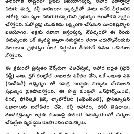
తెలంగాణ రాష్ట్రంలో ప్రజలు వినియోగిస్తున్న ఆహార పదార్థాల్లో
పెరుగు తున్న కల్తీ కారణంగా క్యాన్సర్‌తో పాటు అనేక దీర్ఘకాలిక
ఆరోగ్య సమ స్యలు పెరుగుతున్నాయని ప్రభుత్వం ఆందోళన వ్యక్తం
చేస్తోంది. మరోవైపు యువతను లక్ష్యంగా చేసుకుని మాదకద్రవ్యాల
వినియోగం, అక్రమ రవాణా విస్తరిస్తున్న నేపథ్యంలో ఈ రెండు
సమస్యలను ఒకే వ్యవస్థ ద్వారా సమర్థవం తంగా ఎదుర్కొనేందుకు
తెలంగాణ ప్రభుత్వం కీలక నిర్ణయం తీసుకునే దిశగా అడుగులు
వేస్తోంది.
ఈ క్రమంలో ప్రస్తుతం వేర్వేరుగా పనిచేస్తున్న ఆహార భద్రత (ఫుడ్
సేఫ్టీ) శాఖ, డ్రగ్ కంట్రోల్ శాఖలను విలీనం చేసి, ఒకే శాఖాధి పతి
(హెచ్‌ఓడీ) ఆధ్వర్యం లో సమగ్ర సంస్థను ఏర్పాటు చేయాలని
ప్రభుత్వం ప్రతిపాదిస్తోంది. ఈ కొత్త సంస్థలో ఎన్‌ఫోర్స్‌మెంట్,
లీగల్, ఫోరెన్సిక్ సైన్స్ ల్యాబొరేటరీ (ఎఫ్‌ఎస్‌ఎల్), ప్రాసిక్యూషన్
విభాగాలను బలోపేతం చేసి, కల్తీ ఆహారం, నకిలీ ఔషధాలు,
మాదకద్రవ్యాల అక్రమ రవాణాపై మరింత సమన్వయంతో చర్యలు
చేపట్టేలా వ్యవస్థను రూపొందించనున్నారు.