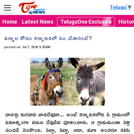
Telugu
▼
Home
Latest News
TeluguOne Exclusive
Histo
వర్షాల కోసం కర్నాటకలో ఏం చేశారంటే?
posted on:
Jul 7, 2026 9:25AM
వానళ్లు కురవాలి వానదేవుడా... అంటే కర్నాటకలోని ఓ గ్రామంలో
వినూత్నంగా వరుణ దేవుడిని పూజించారు. ఆ గ్రామమంతా పెళ్లి
సందడి నెలకొంది. పిల్లా, పెద్దా, ఆడా, మగా అందరూ కలిసి