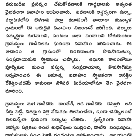
వరుణుడిని ప్రసన్నం చేసుకోవడానికి గార్ధభాలకు అత్యంత
వైభవంగా వివాహం జరిపించారు. వినడానికి ఆశ్చర్యంగా ఉన్నా,
కర్ణాటకలోని బెళగావి జిల్లా మూడలగి తాలూకా మున్యాళ
గ్రామంలో ఈ అరుదైన వివాహం నిజంగానే జరిగింది. వర్షాలు
సమృద్ధిగా కురవాలని, పంటలు బాగా పండాలని కోరుకుంటూ
గ్రామస్థులు గాడిదలకు ఘనంగా వివాహం జరిపించారు. ఈ
ఆచారం ఆ గ్రామంలో తరతరాలుగా కొనసాగుతున్న
సంప్రదాయమని స్థానికులు చెప్పారు. ఆధునిక కాలంలోనూ
పూర్వీకుల నుంచి వస్తున్న సంప్రదాయాన్ని కొనసాగిస్తూ
నిర్వహించిన ఈ వినూత్న వివాహం స్థానికంగా ఆసక్తిని
రేకెత్తించడమే కాకుండా సోషల్ మీడియాలోనూ తెగ వైరల్‌గా
మారింది.
గ్రామస్థులు మగ గాడిదకు కాంతేశ్, ఆడ గాడిదకు కస్తూరి అని
పేర్లు పెట్టి, నిజమైన పెళ్లి వేడుకను తలపించేలా, ఇంకా చెప్పాలంటే
తలదన్నేలా ఘనంగా ఏర్పాట్లు చేశారు. ప్రత్యేకంగా వివాహ
ఆహ్వాన పత్రికలు అంటే శుభలేఖలు ముద్రించి, వాటిని బంధువులు,
గ్రామస్థులకు పంచి పెళ్లికి రండంటూ ఆహ్వానించారు. ఆలయంలో