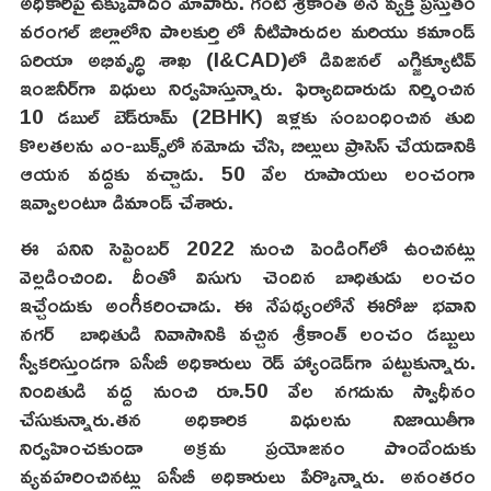
అధికారిపై ఉక్కుపాదం మోపారు. గంటి శ్రీకాంత్ అనే వ్యక్తి ప్రస్తుతం
వరంగల్ జిల్లాలోని పాలకుర్తి లో నీటిపారుదల మరియు కమాండ్
ఏరియా అభివృద్ధి శాఖ (I&CAD)లో డివిజనల్ ఎగ్జిక్యూటివ్
ఇంజనీర్‌గా విధులు నిర్వహిస్తున్నారు. ఫిర్యాదిదారుడు నిర్మించిన
10 డబుల్ బెడ్‌రూమ్ (2BHK) ఇళ్లకు సంబంధించిన తుది
కొలతలను ఎం-బుక్స్‌లో నమోదు చేసి, బిల్లులు ప్రాసెస్ చేయడానికి
ఆయన వద్దకు వచ్చాడు. 50 వేల రూపాయలు లంచంగా
ఇవ్వాలంటూ డిమాండ్ చేశారు.
ఈ పనిని సెప్టెంబర్ 2022 నుంచి పెండింగ్‌లో ఉంచినట్లు
వెల్లడించింది. దీంతో విసుగు చెందిన బాధితుడు లంచం
ఇచ్చేందుకు అంగీకరించాడు. ఈ నేపథ్యంలోనే ఈరోజు భవాని
నగర్ బాధితుడి నివాసానికి వచ్చిన శ్రీకాంత్ లంచం డబ్బులు
స్వీకరిస్తుండగా ఏసీబీ అధికారులు రెడ్ హ్యాండెడ్‌గా పట్టుకున్నారు.
నిందితుడి వద్ద నుంచి రూ.50 వేల నగదును స్వాధీనం
చేసుకున్నారు.తన అధికారిక విధులను నిజాయితీగా
నిర్వహించకుండా అక్రమ ప్రయోజనం పొందేందుకు
వ్యవహరించినట్లు ఏసీబీ అధికారులు పేర్కొన్నారు. అనంతరం