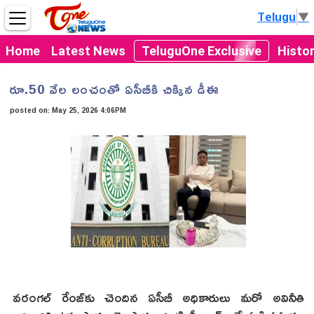
Telugu
▼
Home
Latest News
TeluguOne Exclusive
Histo
రూ.50 వేల లంచంతో ఏసీబీకి చిక్కిన డీఈ
posted on:
May 25, 2026 4:06PM
వరంగల్ రేంజ్‌కు చెందిన ఏసీబీ అధికారులు మరో అవినీతి