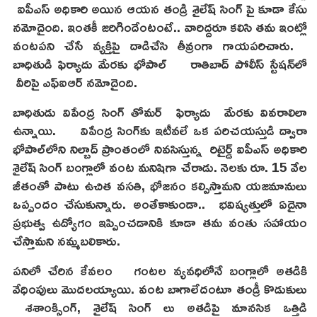
ఐపీఎస్ అధికారి అయిన ఆయన తండ్రి శైలేష్ సింగ్ పై కూడా కేసు
నమోదైంది. ఇంతకీ జరిగిందేంటంటే.. వారిద్దరూ కలిసి తమ ఇంట్లో
వంటపని చేసే వ్యక్తిపై దాడిచేసి తీవ్రంగా గాయపరిచారు.
బాధితుడి ఫిర్యాదు మేరకు భోపాల్ రాతిబాద్ పోలీస్ స్టేషన్‌లో
వీరిపై ఎఫ్ఐఆర్ నమోదైంది.
బాధితుడు విపేంద్ర సింగ్ తోమర్ ఫిర్యాదు మేరకు వివరాలిలా
ఉన్నాయి. విపేంద్ర సింగ్‌కు ఇటీవలే ఒక పరిచయస్తుడి ద్వారా
భోపాల్‌లోని నిల్బాద్ ప్రాంతంలో నివసిస్తున్న రిటైర్డ్ ఐపీఎస్ అధికారి
శైలేష్ సింగ్ బంగ్లాలో వంట మనిషిగా చేరాడు. నెలకు రూ. 15 వేల
జీతంతో పాటు ఉచిత వసతి, భోజనం కల్పిస్తామని యజమానులు
ఒప్పందం చేసుకున్నారు. అంతేకాకుండా.. భవిష్యత్తులో ఏదైనా
ప్రభుత్వ ఉద్యోగం ఇప్పించడానికి కూడా తమ వంతు సహాయం
చేస్తామని నమ్మబలికారు.
పనిలో చేరిన కేవలం గంటల వ్యవధిలోనే బంగ్లాలో అతడికి
వేధింపులు మొదలయ్యాయి. వంట బాగాలేదంటూ తండ్రీ కొడుకులు
శశాంక్సింగ్, శైలేష్ సింగ్ లు అతడిపై మానసిక ఒత్తిడి