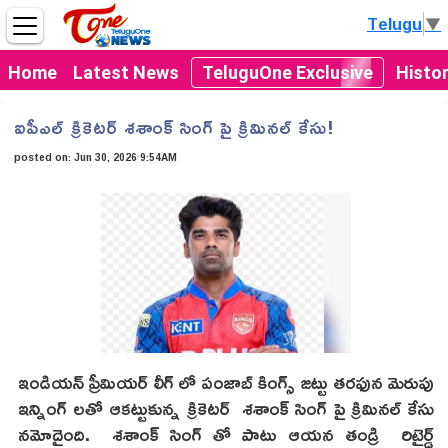
Telugu
▼
Home
Latest News
TeluguOne Exclusive
Histo
ఐపీఎల్ క్రికెటర్ శశాంక్ సింగ్ పై క్రిమినల్ కేసు!
posted on:
Jun 30, 2026 9:54AM
ఇండియన్ ప్రీమియర్ లీగ్ లో పంజాబ్ కింగ్స్ జట్టు తరఫున మెరుపు
ఇన్నింగ్ లతో ఆకట్టుకున్న క్రికెటర్ శశాంక్ సింగ్ పై క్రిమినల్ కేసు
నమోదైంది. శశాంక్ సింగ్ తో పాటు ఆయన తండ్రి రిటైర్డ్