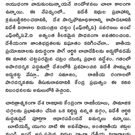
ఆయుధంగా వాడుకుంటున్నాయనే ఆందోళనలు చాలా కాలంగా
ఉన్నాయి. ఈ నేపథ్యంలో.. విదేశీ నిధుల ప్రవాహాన్ని
క్రమబద్ధీకరించడానికి, దేశ సార్వభౌమాధికారాన్ని కాపాడటానికి
విదేశీ విరాళాల నియంత్రణ చట్టం (ఎఫ్ఆర్సీఏ) సవరణలు అంటే
ఎఫ్ఆర్సీఏ2.o అత్యంత కీలకమైన సాధనంగా అవతరించింది.
దేశీయంగా శాంతిభద్రతలకు విఘాతం కలిగించేలా.. జాతీయ
ప్రయోజనాలకు విరుద్ధంగా సాగే ఆర్థిక లావాదేవీలను అడ్డుకోవడమే
ఈ నూతన చట్టపరమైన చట్రం యొక్క ప్రధాన ఉద్దేశం. గతంలో
అపారదర్శక పద్ధతుల్లో దేశంలోకి ప్రవహించిన విదేశీ సొమ్ముకు
అడ్డుకట్ట వేస్తూ.. పౌర సమాజం, రాజకీయ రంగాలలో
పారదర్శకతను తీసుకురావడానికి కేంద్ర ప్రభుత్వం ఈ కఠిన
నిబంధనలను అమలులోకి తెచ్చింది.
చారిత్రాత్మకంగా దేశ రాజధాని కేంద్రంగా రాజకీయాలు, సామాజిక
చర్చలను ప్రభావితం చేసిన ఒక నిర్దిష్ట ఉన్నత వర్గం, విదేశీ ఆర్థిక
మద్దతుపైనే పూర్తిగా ఆధారపడిందనే విమర్శలు ఉన్నాయి.
లూటియన్స్ యుగం నాటి ఈ అవశేషాలు, అంతర్జాతీయ శక్తుల
నుండి అందే అస్పష్టమైన నిధుల ద్వారా దేశీయ విధానాలను