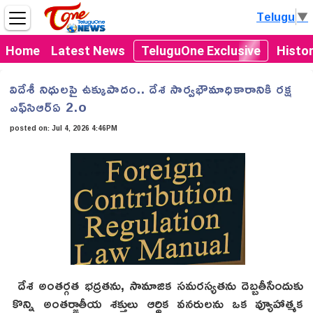
Telugu
▼
Home
Latest News
TeluguOne Exclusive
Histo
విదేశీ నిధులపై ఉక్కుపాదం.. దేశ సార్వభౌమాధికారానికి రక్ష
ఎఫ్‌సిఆర్‌ఏ 2.o
posted on:
Jul 4, 2026 4:46PM
దేశ అంతర్గత భద్రతను, సామాజిక సమరస్యతను దెబ్బతీసేందుకు
కొన్ని అంతర్జాతీయ శక్తులు ఆర్థిక వనరులను ఒక వ్యూహాత్మక