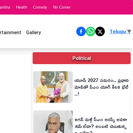
anitha
Health
Comedy
Nri Corner
Telugu
▼
rtainment
Gallery
Political
యూపీ 2027 సమరం.. ప్రధాని
మోదీతో సీఎం యోగి కీలక భేటీ
..!
జగన్ మళ్లీ సీఎం అయ్యే అవకా
శమే లేదా? అంబటి చెబుతున్న
ది అదేగా?