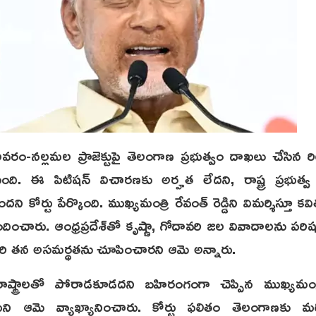
్లమల ప్రాజెక్టుపై తెలంగాణ ప్రభుత్వం దాఖలు చేసిన రిట్
ివేసింది. ఈ పిటిషన్ విచారణకు అర్హత లేదని, రాష్ట్ర ప్రభుత
దని కోర్టు పేర్కొంది. ముఖ్యమంత్రి రేవంత్ రెడ్డిని విమర్శిస్తూ కవ
ించారు. ఆంధ్రప్రదేశ్‌తో కృష్ణా, గోదావరి జల వివాదాలను పర
రి తన అసమర్థతను చూపించారని ఆమె అన్నారు.
రాష్ట్రాలతో పోరాడకూడదని బహిరంగంగా చెప్పిన ముఖ్యమం
ని ఆమె వ్యాఖ్యానించారు. కోర్టు ఫలితం తెలంగాణకు మరో