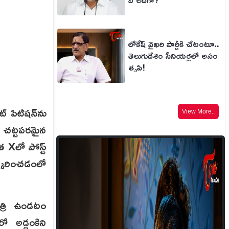
లోకేష్ వైఖరి పార్టీకి చేటంటూ..
తెలుగుదేశం సీనియర్లలో అసం
తృప్తి!
 పిటిషన్‌ను
View More..
్వ చట్టపరమైన
ిత Xలో పోస్ట్
ిష్కరించడంలో
త్రి ఉండటం
 అడ్డంకిని