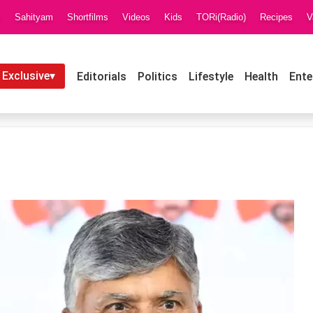
i
Sahityam
Shortfilms
Videos
Kids
TORi(Radio)
Recipes
V
 Exclusive▾
Editorials
Politics
Lifestyle
Health
Ente