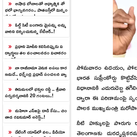
ఆషాఢ బోనాలతో ఆధ్యాత్మిక శో
భలో భాగ్యనగరం.. పాతబస్తీలో మిన్నం
టిన కోలాహలం..!
ఓల్డ్ సిటీ బంగారు మైసమ్మ అమ్మ
వారిని దర్శించుకున్న కేటీఆర్..!
ప్రధాని మోదీని కలిసినప్పుడు వి
ద్యార్థులు తల వంచాలనడం విచాకరం
: ఒవైసీ
సోమవారం ఉదయం, పోలవరం-నల
నా రాజీనామా వెనుక అసలు కార
ణమదే.. ధర్మేంద్ర ప్రధాన్ సంచలన వ్యా
భారత సుప్రీంకోర్టు కొట్ట
ఖ్యలు..!
విధానానికి ఎదురుదెబ్బ తగిలిం
తిరుమలలో భక్తుల రద్దీ .. శ్రీవారి
సర్వదర్శనానికి 20 గంటలు..!
ద్వారా ఈ పరిణామంపై స్పంద
పాలక ముఖ్యమంత్రి మరోసా
మహిళా ఎస్ఐపై దాడి కేసు.. చిం
తాడ రవికుమార్ అరెస్ట్..!
నీటి హక్కులపై పొరుగు 
తెలంగాణకు దురదృష్టకరమ
డేటింగ్‌ యాప్‌లో వల.. వీడియో