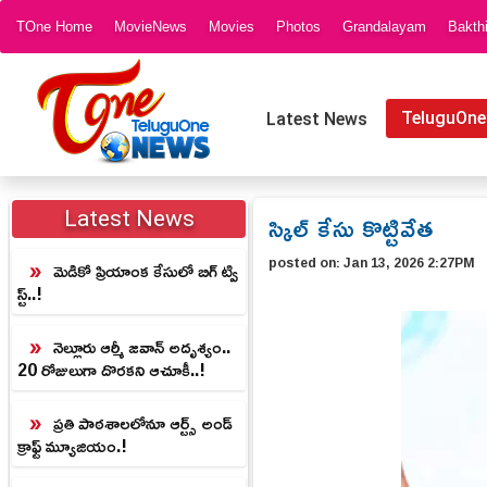
TOne Home
MovieNews
Movies
Photos
Grandalayam
Bakth
TeluguOne
Latest News
స్కిల్ కేసు కొట్టివేత
Latest News
posted on:
Jan 13, 2026 2:27PM
మెడికో ప్రియాంక కేసులో బిగ్ ట్వి
స్ట్..!
నెల్లూరు ఆర్మీ జవాన్ అదృశ్యం..
20 రోజులుగా దొరకని ఆచూకీ..!
ప్రతి పాఠశాలలోనూ ఆర్ట్స్ అండ్
క్రాఫ్ట్ మ్యూజియం.!