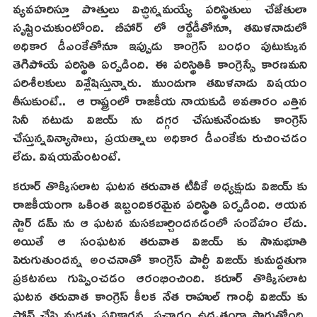
వ్యవహరిస్తూ పొత్తులు విచ్ఛిన్నమయ్యే పరిస్థితులు చేజేతులా
సృష్టించుకుంటోంది. బీహార్ లో ఆర్జేడీతోనూ, తమిళనాడులో
అధికార డీఎంకేతోనూ ఇప్పుడు కాంగ్రెస్ బంధం పుటుక్కున
తెగిపోయే పరిస్థితి ఏర్పడింది. ఈ పరిస్థితికి కాంగ్రెస్సే కారణమని
పరిశీలకులు విశ్లేషిస్తున్నారు. ముందుగా తమిళనాడు విషయం
తీసుకుంటే.. ఆ రాష్ట్రంలో రాజకీయ నాయకుడి అవతారం ఎత్తిన
సినీ నటుడు విజయ్ ను దగ్గర చేసుకునేందుకు కాంగ్రెస్
చేస్తున్నవిన్యాసాలు, ప్రయత్నాలు అధికార డీఎంకేకు రుచించడం
లేదు. విషయమేంటంటే.
కరూర్ తొక్కిసలాట ఘటన తరువాత టీవీకే అధ్యక్షుడు విజయ్ కు
రాజకీయంగా ఒకింత ఇబ్బందికరమైన పరిస్థితి ఏర్పడింది. ఆయన
స్టార్ డమ్ ను ఆ ఘటన మసకబార్చిందనడంలో సందేహం లేదు.
అయితే ఆ సంఘటన తరువాత విజయ్ కు సానుభూతి
పెరుగుతుందన్న అంచనాతో కాంగ్రెస్ పార్టీ విజయ్ కుమద్దతుగా
ప్రకటనలు గుప్పించడం ఆరంభించింది. కరూర్ తొక్కిసలాట
ఘటన తరువాత కాంగ్రెస్ కీలక నేత రాహుల్ గాంధీ విజయ్ కు
ఫోన్ చేసి మద్దతు పలికారన్న ప్రచారం ఉధృతంగా సాగుతోంది.