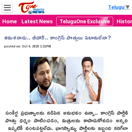
Telugu
▼
Home
Latest News
TeluguOne Exclusive
Histo
తమిళనాడు.. బీహార్.. కాంగ్రెస్ పొత్తులు పెటాకులేనా?
posted on:
Oct 6, 2025 1:15PM
సంకీర్ణ ప్రభుత్వాలను నడిపిన అనుభవం ఉన్నా.. కాంగ్రెస్ పార్టీకి
పొత్తు ధర్మం పాటించడం, మిత్రులను కాపాడుకోవడం అన్నది
ఇప్పటికీ వంటపట్టలేదు. భాగస్వామ్య పార్టీలకు ఇబ్బంది కలిగేలా