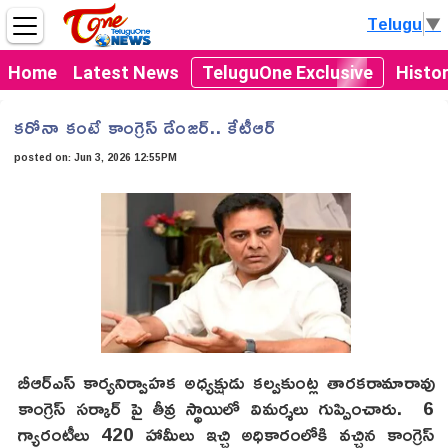
Telugu
▼
Home
Latest News
TeluguOne Exclusive
Histo
కరోనా కంటే కాంగ్రెస్ డేంజర్.. కేటీఆర్
posted on:
Jun 3, 2026 12:55PM
బీఆర్ఎస్ కార్యనిర్వాహక అధ్యక్షుడు కల్వకుంట్ల తారకరామారావు
కాంగ్రెస్ సర్కార్ పై తీవ్ర స్థాయిలో విమర్శలు గుప్పించారు. 6
గ్యారంటీలు 420 హామీలు ఇచ్చి అధికారంలోకి వచ్చిన కాంగ్రెస్