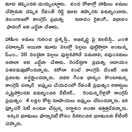
మాట తప్పిందని దుయ్యబట్టారు. వంద రోజుల్లో హామీలు అమలు
చేస్తామని చెప్పిన రేవంత్ రెడ్డి మాట తప్పారని విమర్శించారు.
తెలంగాణలో కాంగ్రెస్ ప్రభుత్వ నినాదం రైజింగ్.. విధానం
ఫాలింగ్ అని ఎద్దేవా చేశారు.
హామీల అమలు గురించి ప్రశ్నిస్తే.. అభివృద్ధి పై నిలదీస్తే.. ఎంత
పహిల్వాన్ అయినా మూడు నెలల్లో పిల్లలు పుట్టిస్తాడా అంటున్న
సీఎం.. 30 నెలలైనా పిల్లలు పుట్టకపోతే ఏమనాలి, నపుంసకులు
అనాలా అని ఎద్దేవా చేశారు. రెండేళ్లుగా ప్రభుత్వ ఆదాయం
పతనమవుతోందన్నారు. కరోనా కంటే కాంగ్రెస్ డేంజర్ అని
ప్రజలకు అర్థమైందన్నారు. చివరి గింజ ధాన్యం కొంటామన్న
కాంగ్రెస్ సర్కార్ అప్పులు చేయడంలో రేవంత్ ప్రభుత్వం రికార్డులు
సృష్టిస్తోందని విమర్శించిన కేటీఆర్.. రెండున్నరేళ్లలో కాంగ్రెస్
ప్రభుత్వం 4 లక్షల కోట్ల రూపాయలు అప్పులు చేసిందన్నారు. ఇక
ఫ్యూచర్ సిటీ అంటూ చేస్తున్న ఆర్భాటం అంతా ఉత్తిత్తిదేనన్నారు.
అక్కడ భూములు ఫార్మాసిటీ కోసం సేకరించిన భూములని కేటీఆర్
చెప్పారు.