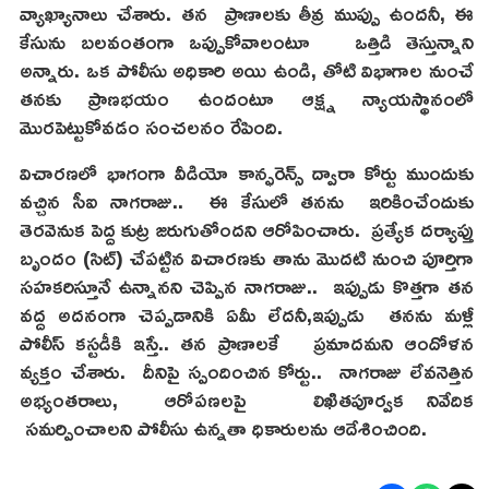
వ్యాఖ్యానాలు చేశారు. తన ప్రాణాలకు తీవ్ర ముప్పు ఉందనీ, ఈ
కేసును బలవంతంగా ఒప్పుకోవాలంటూ ఒత్తిడి తెస్తున్నాని
అన్నారు. ఒక పోలీసు అధికారి అయి ఉండి, తోటి విభాగాల నుంచే
తనకు ప్రాణభయం ఉందంటూ ఆక్ష్న న్యాయస్థానంలో
మొరపెట్టుకోవడం సంచలనం రేపింది.
విచారణలో భాగంగా వీడియో కాన్ఫరెన్స్ ద్వారా కోర్టు ముందుకు
వచ్చిన సీఐ నాగరాజు.. ఈ కేసులో తనను ఇరికించేందుకు
తెరవెనుక పెద్ద కుట్ర జరుగుతోందని ఆరోపించారు. ప్రత్యేక దర్యాప్తు
బృందం (సిట్) చేపట్టిన విచారణకు తాను మొదటి నుంచి పూర్తిగా
సహకరిస్తూనే ఉన్నానని చెప్పిన నాగరాజు.. ఇప్పుడు కొత్తగా తన
వద్ద అదనంగా చెప్పడానికి ఏమీ లేదనీ,ఇప్పుడు తనను మళ్లీ
పోలీస్ కస్టడీకి ఇస్తే.. తన ప్రాణాలకే ప్రమాదమని ఆందోళన
వ్యక్తం చేశారు. దీనిపై స్పందించిన కోర్టు.. నాగరాజు లేవనెత్తిన
అభ్యంతరాలు, ఆరోపణలపై లిఖితపూర్వక నివేదిక
సమర్పించాలని పోలీసు ఉన్నతా ధికారులను ఆదేశించింది.