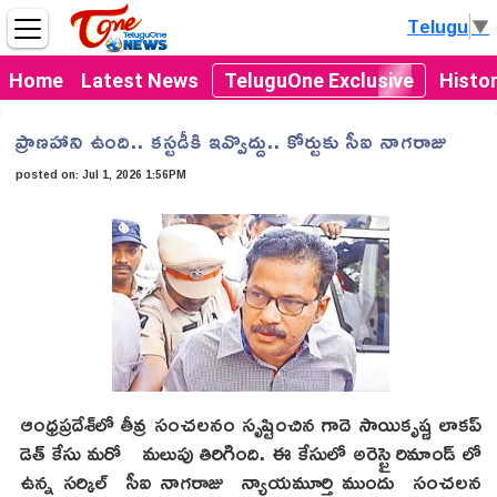
Telugu
▼
Home
Latest News
TeluguOne Exclusive
Histo
ప్రాణహాని ఉంది.. కస్టడీకి ఇవ్వొద్దు.. కోర్టుకు సీఐ నాగరాజు
posted on:
Jul 1, 2026 1:56PM
ఆంధ్రప్రదేశ్‌లో తీవ్ర సంచలనం సృష్టించిన గాదె సాయికృష్ణ లాకప్
డెత్ కేసు మరో మలుపు తిరిగింది. ఈ కేసులో అరెస్టై రిమాండ్ లో
ఉన్న సర్కిల్ సీఐ నాగరాజు న్యాయమూర్తి ముందు సంచలన