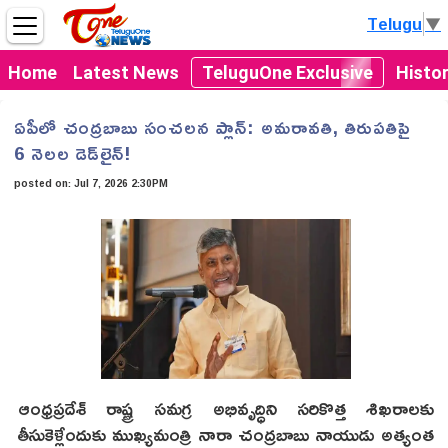
Telugu
▼
Home
Latest News
TeluguOne Exclusive
Histo
ఏపీలో చంద్రబాబు సంచలన ప్లాన్: అమరావతి, తిరుపతిపై
6 నెలల డెడ్‌లైన్!
posted on:
Jul 7, 2026 2:30PM
ఆంధ్రప్రదేశ్ రాష్ట్ర సమగ్ర అభివృద్ధిని సరికొత్త శిఖరాలకు
తీసుకెళ్లేందుకు ముఖ్యమంత్రి నారా చంద్రబాబు నాయుడు అత్యంత