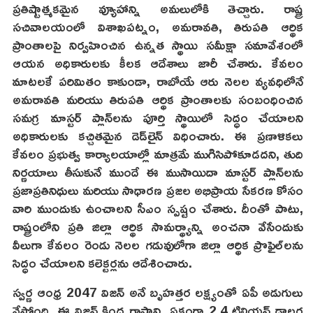
ప్రతిష్టాత్మకమైన వ్యూహాన్ని అమలులోకి తెచ్చారు. రాష్ట్ర
సచివాలయంలో విశాఖపట్నం, అమరావతి, తిరుపతి ఆర్థిక
ప్రాంతాలపై నిర్వహించిన ఉన్నత స్థాయి సమీక్షా సమావేశంలో
ఆయన అధికారులకు కీలక ఆదేశాలు జారీ చేశారు. కేవలం
మాటలకే పరిమితం కాకుండా, రాబోయే ఆరు నెలల వ్యవధిలోనే
అమరావతి మరియు తిరుపతి ఆర్థిక ప్రాంతాలకు సంబంధించిన
సమగ్ర మాస్టర్ ప్లాన్‌లను పూర్తి స్థాయిలో సిద్ధం చేయాలని
అధికారులకు కచ్చితమైన డెడ్‌లైన్ విధించారు. ఈ ప్రణాళికలు
కేవలం ప్రభుత్వ కార్యాలయాల్లో మాత్రమే ముగిసిపోకూడదని, తుది
నిర్ణయాలు తీసుకునే ముందే ఈ ముసాయిదా మాస్టర్ ప్లాన్‌లను
ప్రజాప్రతినిధులు మరియు సాధారణ ప్రజల అభిప్రాయ సేకరణ కోసం
వారి ముందుకు ఉంచాలని సీఎం స్పష్టం చేశారు. దీంతో పాటు,
రాష్ట్రంలోని ప్రతి జిల్లా ఆర్థిక సామర్థ్యాన్ని అంచనా వేసేందుకు
వీలుగా కేవలం రెండు నెలల గడువులోగా జిల్లా ఆర్థిక ప్రొఫైల్‌లను
సిద్ధం చేయాలని కలెక్టర్లను ఆదేశించారు.
స్వర్ణ ఆంధ్ర 2047 విజన్ అనే బృహత్తర లక్ష్యంతో ఏపీ అడుగులు
వేస్తోంది. ఈ విజన్ కింద రాష్ట్రాన్ని ఏకంగా 2.4 ట్రిలియన్ డాలర్ల