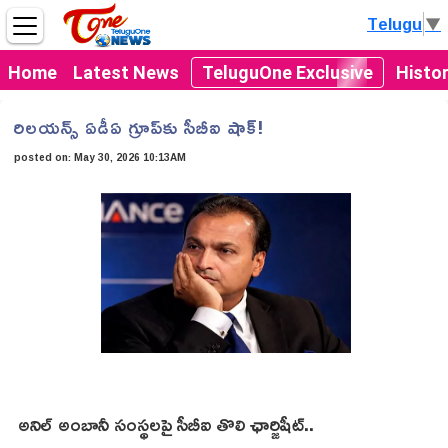
Telugu
▼
Home
Latest News
TeluguOne Exclusive
Histo
రిలయన్స్ ఏడీఏ గ్రూప్‌కు సీబీఐ షాక్!
posted on:
May 30, 2026 10:13AM
అనిల్ అంబానీ సంస్థలపై సీబీఐ తొలి ఛార్జిషీట్..