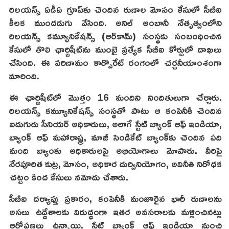
రిలయన్స్ ఏడీఏ గ్రూప్‌కు చెందిన రుణాల మోసం కేసులో సీబీఐ
కీలక ముందడుగు వేసింది. అనిల్ అంబానీ నేతృత్వంలోని
రిలయన్స్ కమ్యూనికేషన్స్ (ఆర్‌కామ్) సంస్థకు సంబంధించిన
కేసులో తొలి ఛార్జిషీట్‌ను ముంబై ప్రత్యేక సీబీఐ కోర్టులో దాఖలు
చేసింది. ఈ పరిణామం కార్పొరేట్ రంగంలో చర్చనీయాంశంగా
మారింది.
ఈ ఛార్జిషీట్‌లో మొత్తం 16 మందిని నిందితులుగా చేర్చారు.
రిలయన్స్ కమ్యూనికేషన్స్ సంస్థతో పాటు ఆ కంపెనీకి చెందిన
ఐదుగురు సీనియర్ అధికారులు, అలాగే స్టేట్ బ్యాంక్ ఆఫ్ ఇండియా,
బ్యాంక్ ఆఫ్ మహారాష్ట్ర, మాజీ సిండికేట్ బ్యాంక్‌కు చెందిన పది
మంది బ్యాంకు అధికారులపై అభియోగాలు మోపారు. వీరిపై
నేరపూరిత కుట్ర, మోసం, అధికార దుర్వినియోగం, అవినీతి నిరోధక
చట్టం కింద కేసులు నమోదు చేశారు.
సీబీఐ దర్యాప్తు ప్రకారం, కంపెనీకి మంజూరైన భారీ రుణాలను
అసలు ఉద్దేశాలకు విరుద్ధంగా ఇతర అవసరాలకు మళ్లించినట్లు
ఆరోపణలు ఉన్నాయి. స్టేట్ బ్యాంక్ ఆఫ్ ఇండియా నుంచి