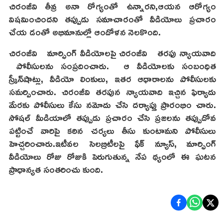
చిరంజీవి తీవ్ర అనా రోగ్యంతో ఉన్నారని,ఆయన ఆరోగ్యం
విషమించిందని తప్పుడు సమాచారంతో వీడియోలు ప్రచారం
చేయ డంతో అభిమానుల్లో ఆందోళన నెలకొంది.
చిరంజీవి మార్ఫింగ్ వీడియోలపై చిరంజీవి తరఫు న్యాయవాది
పోలీసులను సంప్రదించారు. ఆ వీడియోలకు సంబంధిత
స్క్రీన్‌షాట్లు, వీడియో లింకులు, ఇతర ఆధారాలను పోలీసులకు
సమర్పించారు. చిరంజీవి తరపున న్యాయవాది ఇచ్చిన ఫిర్యాదు
మేరకు పోలీసులు కేసు నమోదు చేసి దర్యాప్తు ప్రారంభిం చారు.
సోషల్ మీడియాలో తప్పుడు ప్రచారం చేసి ప్రజలను తప్పుదోవ
పట్టించే వారిపై కఠిన చర్యలు తీసు కుంటామని పోలీసులు
హెచ్చరించారు.ఇటీవల సెలబ్రిటీలపై ఫేక్ న్యూస్, మార్ఫింగ్
వీడియోలు రోజు రోజుకి పెరుగుతున్న నేప థ్యంలో ఈ ఘటన
ప్రాధాన్యత సంతరించు కుంది.