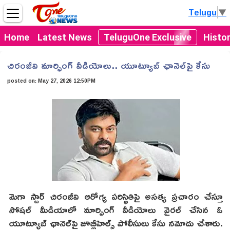
Telugu
▼
Home
Latest News
TeluguOne Exclusive
Histo
చిరంజీవి మార్ఫింగ్ వీడియోలు.. యూట్యూబ్ ఛానెల్‌పై కేసు
posted on:
May 27, 2026 12:50PM
మెగా స్టార్ చిరంజీవి ఆరోగ్య పరిస్థితిపై అసత్య ప్రచారం చేస్తూ
సోషల్ మీడియాలో మార్ఫింగ్ వీడియోలు వైరల్ చేసిన ఓ
యూట్యూబ్ ఛానెల్‌పై జూబ్లీహిల్స్ పోలీసులు కేసు నమోదు చేశారు.