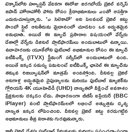
టెక్సాస్‌లోని హ్యూస్టన్ వేదికగా ఈరోజు జరగబోయే బ్రెజిల్ వర్సెస్
జపాన్ హోరాహోరీ పోరు కోసం క్రీడాభిమానులు ఎంతో ఆసక్తిగా
ఎదురుచూస్తున్నారు. 'ఎ సెలెకావో' అని పిలవబడే బ్రెజిల్ జట్టు
సాంబో స్టైల్ ఆటతీరును మైదానంలో చూడటం ఒక అద్భుతమైన
అనుభూతి. అయితే ఈ మ్యాచ్ ప్రసారాల విషయంలో వేర్వేరు
దేశాల్లో వేర్వేరు డిజిటల్ ప్లాట్‌ఫారమ్‌లు అందుబాటులో ఉన్నాయి.
ఉదాహరణకు యూకేలోని ఫుట్‌బాల్ అభిమానుల కోసం ఈ మ్యాచ్
ఐటీవీఎక్స్ (ITVX) స్ట్రీమింగ్ సర్వీస్‌లో అందుబాటులో ఉంది.
అయితే ఇక్కడ సమస్య ఏమిటంటే ఐటీవీఎక్స్ ఛానెల్ ఈ మ్యాచ్‌ను
తక్కువ రిజల్యూషన్‌లో మాత్రమే అందిస్తోంది. దీనివల్ల బ్రెజిల్
ఆటగాళ్ల అద్భుతమైన నైపుణ్యాలను మరియు ఫుట్‌బాల్ మ్యాజిక్‌ను
గ్లోరియస్ 4K యూహెచ్‌డీ (UHD) నాణ్యతలో వీక్షించే అవకాశం
ప్రేక్షకులకు దక్కడం లేదు. సాధారణంగా బీబీసీ ఐప్లేయర్ (BBC
iPlayer) వంటి ప్లాట్‌ఫారమ్‌లలో లభించే అత్యుత్తమ దృశ్య
నాణ్యత ఇక్కడ లోపించింది. దీనివల్ల బ్రెజిల్ జట్టు కరడుగట్టిన
అభిమానులు తీవ్ర నిరాశకు గురవుతున్నారు.
కానీ బ్రెజిల్ దేశపు ఫుట్‌బాల్ ప్రేమికులకు మరియు ప్రపంచవ్యాప్తంగా