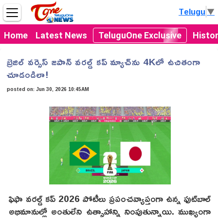
Telugu
▼
Home
Latest News
TeluguOne Exclusive
Histo
బ్రెజిల్ వర్సెస్ జపాన్ వరల్డ్ కప్ మ్యాచ్‌ను 4Kలో ఉచితంగా
చూడండిలా!
posted on:
Jun 30, 2026 10:45AM
ఫిఫా వరల్డ్ కప్ 2026 పోటీలు ప్రపంచవ్యాప్తంగా ఉన్న ఫుట్‌బాల్
అభిమానుల్లో అంతులేని ఉత్సాహాన్ని నింపుతున్నాయి. ముఖ్యంగా