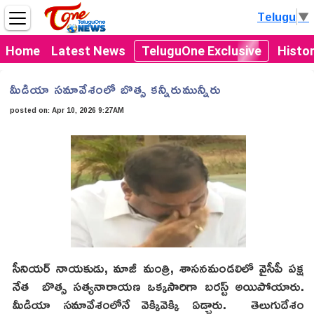
Telugu
▼
Home
Latest News
TeluguOne Exclusive
Histo
మీడియా సమావేశంలో బొత్స కన్నీరుమున్నీరు
posted on:
Apr 10, 2026 9:27AM
సీనియర్ నాయకుడు, మాజీ మంత్రి, శాసనమండలిలో వైసీపీ పక్ష
నేత బొత్స సత్యనారాయణ ఒక్కసారిగా బరస్ట్ అయిపోయారు.
మీడియా సమావేశంలోనే వెక్కివెక్కి ఏడ్చారు. తెలుగుదేశం