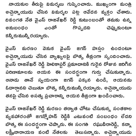
నాయకుల తీరుపై విమర్శలు గుప్పించారు. ముఖ్యంగా మంత్రి
అచ్చెన్నాయుడు చేసిన విమర్శల పట్ల ఆవేదన వ్యక్తం చేశారు.
దివంగత నేత వైఎస్ రాజశేఖర్ రెడ్డి కుటుంబంతో తమకు ఉన్న
అనుబంధం ఎంతో గొప్పదని చెప్పుకుంటూ
కన్నీరుమున్నీరయ్యారు.
వైఎస్ మరణం వెనుక వైఎస్ జగన్ హస్తం ఉందంటూ
అచ్చెన్నాయుడు చేసిన వ్యాఖ్యలపై బొత్స తీవ్రంగా స్పందించారు.
వైఎస్ రాజశేఖర్ రెడ్డి హెలికాప్టర్ ప్రమాదానికి గురైన రోజున జరిగిన
పరిణామాలను ఆయన ఈ సందర్భంగా గుర్తు చేసుకున్నారు.
ఆనాడు తానే స్వయంగా జగన్ పక్కన ఉండి, ఆయనను
ఓదార్చానని చెబుతూ బొత్స కన్నీరుమున్నీరయ్యారు. అచ్చెన్నాయుడు
తనపై చేసిన అసత్య ప్రచారాన్ని ఆయన తీవ్రంగా ఖండించారు.
వైఎస్ రాజశేఖర్ రెడ్డి మరణం తర్వాత చోటు చేసుకున్న సంతకాల
వ్యవహారంతో జగన్మోహన్ రెడ్డికి ఎటువంటి సంబంధం లేదని
బొత్స ఈ సందర్భంగా చెప్పారు. ఈ సంగతి రఘువీరారెడ్డి, కన్నా
లక్ష్మీనారాయణ వంటి నేతలకు తెలుసన్నారు. అచ్చెన్నాయుడు