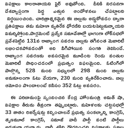
విపక్షాలు కాలరాశాయని ఫైర్ అవుతోంది. దీనికి నిరసనగా
దేశవ్యాప్తంగా పెద్ద ఎత్తున ఆందోళనలు చేపట్టాలని
నిర్ణయించింది. చారిత్రాత్మకమైన ఈ బిల్లును అడ్డుకోవడం ద్వారా
ప్రతిపక్షాలు తమ మహిళా వ్యతిరేక ధోరణిని బయటపెట్టుకున్నాయని
విమర్శిస్తోంది.పార్లమెంట్ ప్రత్యేక సమావేశాల్లో భాగంగా లోక్‌సభలో
ప్రవేశపెట్టిన 131వ రాజ్యాంగ సవరణ బిల్లుకు తగినంత మెజారిటీ
లభించకపోవడంతో అది వీగిపోయిన సంగతి తెలిసిందే.
రాజ్యాంగ సవరణకు అవసరమైన మూడింట రెండు వంతుల
మెజారిటీ సాధించడంలో ప్రభుత్వం విఫలమైంది. ఓటింగ్‌లో
పాల్గొన్న 528 మంది సభ్యులలో 298 మంది బిల్లుకు
అనుకూలంగా ఓటు వేయగా, 230 మంది వ్యతిరేకించారు. బిల్లు
ఆమోదం పొందాలంటే కనీసం 352 ఓట్లు అవసరం.
ఈ పరిణామంపై స్పందించిన కేంద్ర హోంమంత్రి అమిత్ షా,
విపక్షాల తీరును తీవ్రంగా తప్పుబట్టారు. మహిళలకు చట్టసభల్లో
33 శాతం రిజర్వేషన్లు కల్పించాలనే ప్రభుత్వ సంకల్పాన్ని కాంగ్రెస్,
తృణమూల్ కాంగ్రెస్, సమాజ్ వాదీ పార్టీ వంటి పార్టీలు
అడ్డుకున్నాయన్నారు. నారీ శక్తిని గౌరవించని విపక్షాలకు ప్రజలు