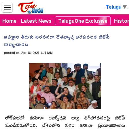
Telugu
▼
Home
Latest News
TeluguOne Exclusive
Histo
విపక్షాల తీరుకు నిరసనగా దేశవ్యాప్త నిరసనలక బీజేపీ
కార్యాచారణ
posted on:
Apr 18, 2026 11:18AM
లోక్‌సభలో మహిళా రిజర్వేషన్ బిల్లు వీగిపోవడంపై బీజేపీ
మండిపడుతోంది. దేశంలోని సగం జనాభా ప్రయోజనాలను