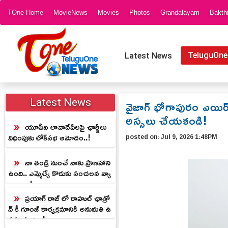
TOne Home
MovieNews
Movies
Photos
Grandalayam
Bakth
TeluguOne
Latest News
వైజాగ్ భోగాపురం ఎయిర్‌పో
Latest News
అస్సలు చేయకండి!
యూపీఐ లావాదేవీలపై ఛార్జీలు
విధింపుకు లోక్‌సభ ఆమోదం..!
posted on:
Jul 9, 2026 1:48PM
నా తండ్రి నుంచే నాకు ప్రాణహాని
ఉంది.. ఎమ్మెల్యే కొడుకు సంచలన వ్యా
ఖ్యలు ..!
ప్రయాగ్ రాజ్ లో రాహుల్ ఛాత్రో
న్ కీ గూంజ్ కార్యక్రమానికి అనుమతి ఉ
పసంహరణ.!