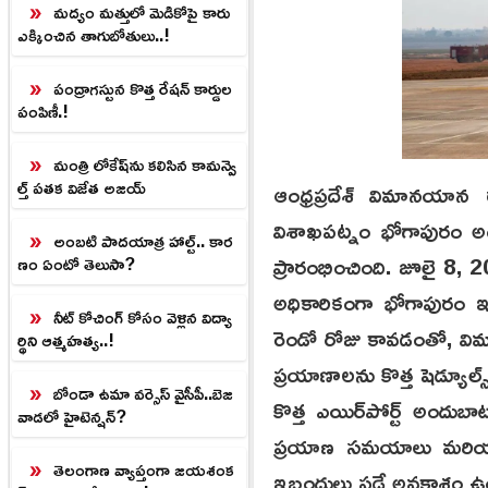
మద్యం మత్తులో మెడికోపై కారు
ఎక్కించిన తాగుబోతులు..!
పంద్రాగస్టున కొత్త రేషన్ కార్డుల
పంపిణీ.!
మంత్రి లోకేష్‌ను కలిసిన కామన్వె
ల్త్ పతక విజేత అజయ్
ఆంధ్రప్రదేశ్ విమానయాన
విశాఖపట్నం భోగాపురం అంత
అంబటి పాదయాత్ర హాల్ట్.. కార
ప్రారంభించింది. జూలై 8, 2
ణం ఏంటో తెలుసా?
అధికారికంగా భోగాపురం ఇంట
నీట్ కోచింగ్ కోసం వెళ్లిన విద్యా
రెండో రోజు కావడంతో, విమ
ర్థిని ఆత్మహత్య..!
ప్రయాణాలను కొత్త షెడ్యూ
బోండా ఉమా వర్సెస్ వైసీపీ..బెజ
కొత్త ఎయిర్‌పోర్ట్ అందు
వాడలో హైటెన్షన్?
ప్రయాణ సమయాలు మరియు దూ
తెలంగాణ వ్యాప్తంగా జయశంక
ఇబ్బందులు పడే అవకాశం ఉం