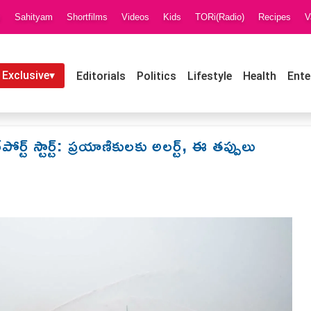
i
Sahityam
Shortfilms
Videos
Kids
TORi(Radio)
Recipes
V
 Exclusive▾
Editorials
Politics
Lifestyle
Health
Ente
ర్ట్ స్టార్ట్: ప్రయాణికులకు అలర్ట్, ఈ తప్పులు