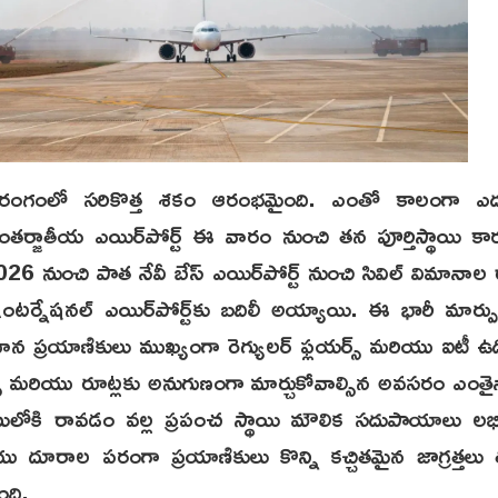
 రంగంలో సరికొత్త శకం ఆరంభమైంది. ఎంతో కాలంగా ఎదుర
ర్జాతీయ ఎయిర్‌పోర్ట్ ఈ వారం నుంచి తన పూర్తిస్థాయి కా
026 నుంచి పాత నేవీ బేస్ ఎయిర్‌పోర్ట్ నుంచి సివిల్ విమానాల
ర్నేషనల్ ఎయిర్‌పోర్ట్‌కు బదిలీ అయ్యాయి. ఈ భారీ మార్పు 
ాన ప్రయాణికులు ముఖ్యంగా రెగ్యులర్ ఫ్లయర్స్ మరియు ఐటీ ఉ
ల్స్ మరియు రూట్లకు అనుగుణంగా మార్చుకోవాల్సిన అవసరం ఎంత
బాటులోకి రావడం వల్ల ప్రపంచ స్థాయి మౌలిక సదుపాయాలు లభిం
రాల పరంగా ప్రయాణికులు కొన్ని కచ్చితమైన జాగ్రత్తలు 
ది.