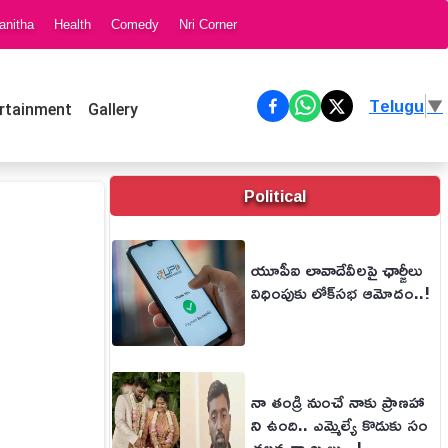
anitha
Health
Comedy
Nri Corner
Telugu
▼
rtainment
Gallery
Political
యూపీఐ లావాదేవీలపై ఛార్జీలు
విధింపుకు లోక్‌సభ ఆమోదం..!
నా తండ్రి నుంచే నాకు ప్రాణహా
ని ఉంది.. ఎమ్మెల్యే కొడుకు సం
చలన వ్యాఖ్యలు ..!