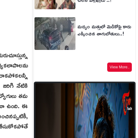
మద్యం మత్తులో మెడికోపై కారు
ఎక్కించిన తాగుబోతులు..!
ుచూస్తున్న
ర్యకలాపాలను
View More..
 రాకపోకలన్నీ
జరిగి నేటికి
ద్యోగులు తమ
ైనా ఉంది. ఈ
చినప్పటికీ,
తీసుకోకపోతే