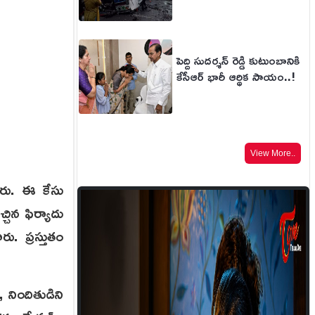
పెద్ది సుదర్శన్ రెడ్డి కుటుంబానికి
కేసీఆర్ భారీ ఆర్థిక సాయం..!
View More..
ారు. ఈ కేసు
చిన ఫిర్యాదు
ు. ప్రస్తుతం
 నిందితుడిని