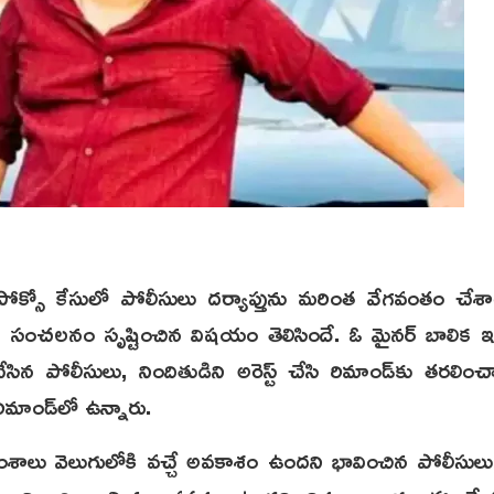
క్సో కేసులో పోలీసులు దర్యాప్తును మరింత వేగవంతం చేశ
ా తీవ్ర సంచలనం సృష్టించిన విషయం తెలిసిందే. ఓ మైనర్ బాలిక ఇచ్
 పోలీసులు, నిందితుడిని అరెస్ట్ చేసి రిమాండ్‌కు తరలించార
ాండ్‌లో ఉన్నారు.
 అంశాలు వెలుగులోకి వచ్చే అవకాశం ఉందని భావించిన పోలీసులు,