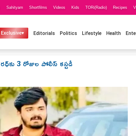
i
Sahityam
Shortfilms
Videos
Kids
TORi(Radio)
Recipes
V
 Exclusive▾
Editorials
Politics
Lifestyle
Health
Ente
రధ్‌కు 3 రోజుల పోలీస్ కస్టడీ