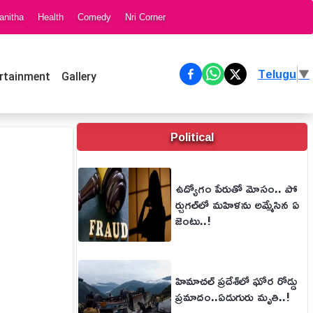
anitha
Health
Comedy
Nri Corner
Telugu
▼
rtainment
Gallery
Political
ఉద్యోగం పేరుతో మోసం.. పో
ర్చుగల్‌లో మహిళను అమ్మేసిన ఏ
జెంట్లు..!
హిమాచల్ ప్రదేశ్‌లో ఘోర రోడ్డు
ప్రమాదం..ఏడుగురు మృతి..!