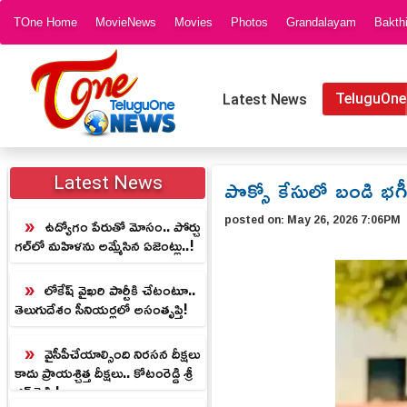
TOne Home
MovieNews
Movies
Photos
Grandalayam
Bakth
TeluguOne
Latest News
పొక్సో కేసులో బండి భగీ
Latest News
posted on:
May 26, 2026 7:06PM
ఉద్యోగం పేరుతో మోసం.. పోర్చు
గల్‌లో మహిళను అమ్మేసిన ఏజెంట్లు..!
లోకేష్ వైఖరి పార్టీకి చేటంటూ..
తెలుగుదేశం సీనియర్లలో అసంతృప్తి!
వైసీపీచేయాల్సింది నిరసన దీక్షలు
కాదు ప్రాయశ్చిత్త దీక్షలు.. కోటంరెడ్డి శ్రీ
ధర్ రెడ్డి.!