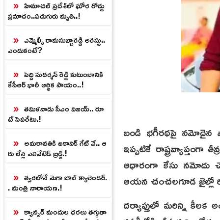
హిమాచల్ ప్రదేశ్‌లో ఘోర రోడ్డు
ప్రమాదం..ఏడుగురు మృతి..!
ఎమ్మెల్సీ రామసుబ్బారెడ్డి అరెస్టు..
ఎందుకంటే?
పెద్ది సుదర్శన్ రెడ్డి కుటుంబానికి
కేసీఆర్ భారీ ఆర్థిక సాయం..!
తమిళనాడు సీఎం విజయ్.. రూ
టే సెపరేటు.!
బండి భగీరథపై నమోదైన పో
అమరావతికి ఐకానిక్ గేట్ వే.. ఆ
ఇప్పటికే రాష్ట్రవ్యాప్తంగ
రు లేన్ల ఎలివేటెడ్ బ్రిడ్జి.!
ఆధారంగా కేసు నమోదు చేసిన
త్వరలోనే మెగా జాబ్ క్యాలెండర్.
ఆయన చంచలగూడ జైల్లో రిమ
. మంత్రి నారాయణ.!
దర్యాప్తులో మరిన్ని కీలక
క్యాన్సర్ మందుల ధరలు తగ్గుతా