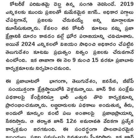
కోటరీకే పరిమితమై దెబ్బ తిన్న సంగతి తెలిసిందే. 2019
ఎన్నికలకు ముందు ప్రజలతో మమేకమైన జగన్.. అధికార పగ్గాలు
చేపట్టగానే, ప్రజలకు చేరువయ్యే అన్ని మార్గాలనూ
మూసేసుకున్నారు. కేవలం తన కోటరీ మాటలు నమ్మి ప్రజా
క్షేత్రానికి దూరం కావడం వల్లే ఘోర పరాజయాన్ని చవిచూశారు.
అయితే 2024 ఎన్నికలలో విజయం సాధించి అధికారం చేపట్టిన
తెలుగుదేశం కూటమి ప్రభుత్వం నిత్వం ప్రజలకు చేరువగానే
ఉంటోంది. ఇక తాజాగా ఈ నెల 9 నుంచి 15 వరకూ ప్రజాబాట
కార్యక్రమాలను నిర్వహించనుంది.
ఈ ప్రజాబాటలో భాగంగా, తెలుగుదేశం, జనసేన, బీజేపీ
సంయుక్తంగా క్షేత్రస్థాయిలోకి వెళ్లనున్నాయి. జూన్ 9న సంక్షేమ
పథకాలపై కేంద్రీకరిస్తూ భారీ ఎత్తున తొలి కార్యక్రమాన్ని
ప్రారంభించనున్నారు. లబ్ధిదారులకు పథకాలు అందుతున్న తీరు,
అందులో మార్పుల వంటి పలు అంశాలపై ప్రజాభిప్రాయాన్ని
సేకరిస్తారు. ఆ తర్వాత జూన్ 12న అమరావతి వేదికగా ప్రత్యేక
కార్యక్రమం జరగనుంది. ఈ సందర్భంగా పాలనాపరమైన
ఇబ్బందులు, ప్రజల సమస్యలపై వినతులను స్వీకరిస్తారు. ఇక జూన్