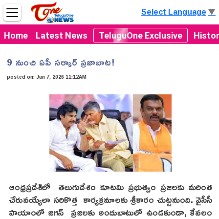
Select Language
▼
Home
Latest News
TeluguOne Exclusive
Histo
9 నుంచి ఏపీ సర్కార్ ప్రజాబాట!
posted on:
Jun 7, 2026 11:12AM
ఆంధ్రప్రదేశ్‌లో తెలుగుదేశం కూటమి ప్రభుత్వం ప్రజలకు మరింత
చేరువయ్యేలా సరికొత్త కార్యక్రమాలకు శ్రీకారం చుట్టనుంది. వైసీసీ
హయాంలో జగన్ ప్రజలకు అందుబాటులో ఉండకుండా, కేవలం