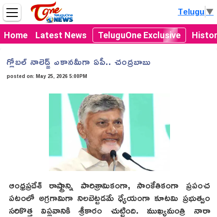
Telugu
▼
Home
Latest News
TeluguOne Exclusive
Histo
గ్లోబల్ నాలెడ్జ్ ఎకానమీగా ఏపీ.. చంద్రబాబు
posted on:
May 25, 2026 5:00PM
ఆంధ్రప్రదేశ్ రాష్ట్రాన్ని పారిశ్రామికంగా, సాంకేతికంగా ప్రపంచ
పటంలో అగ్రగామిగా నిలబెట్టడమే ధ్యేయంగా కూటమి ప్రభుత్వం
సరికొత్త విప్లవానికి శ్రీకారం చుట్టింది. ముఖ్యమంత్రి నారా