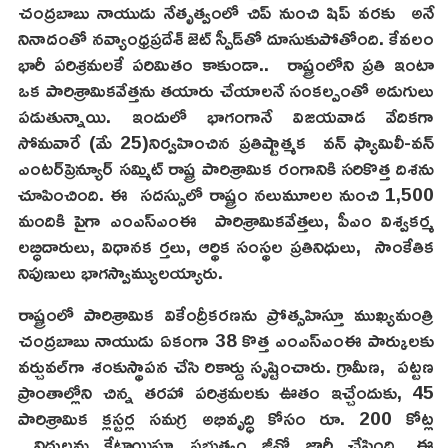
చంద్రబాబు నాయుడు నేతృత్వంలో చిప్ నుంచి షిప్ వరకు అనే
నినాదంతో నవ్యాంధ్రప్రదేశ్ జెట్ స్పీడ్‌తో దూసుకుపోతోంది. కేవలం
భారీ పరిశ్రమలకే పరిమితం కాకుండా.. రాష్ట్రంలోని ప్రతి ఇంటా
ఒక పారిశ్రామికవేత్తను తయారు చేయాలనే సంకల్పంతో అడుగులు
పడుతున్నాయి. ఇందులో భాగంగానే విజయవాడ వేదికగా
సోమవారే (మే 25)నిర్వహించిన ప్రతిష్టాత్మక వన్ ఫ్యామిలీ-వన్
ఎంటర్‌ప్రెన్యూర్ సమ్మిట్ రాష్ట్ర పారిశ్రామిక రంగానికి సరికొత్త దిశను
చూపించింది. ఈ సదస్సులో రాష్ట్రం నలుమూలల నుంచి 1,500
మందికి పైగా ఎంఎస్ఎంఈ పారిశ్రామికవేత్తలు, పీఎం విశ్వకర్మ
లబ్ధిదారులు, విధానక ర్తలు, ఆర్థిక సంస్థల ప్రతినిధులు, సాంకేతిక
నిపుణులు భాగస్వామ్యులయ్యారు.
రాష్ట్రంలో పారిశ్రామిక వికేంద్రీకరణను ప్రోత్సహిస్తూ ముఖ్యమంత్రి
చంద్రబాబు నాయుడు ఏకంగా 38 కొత్త ఎంఎస్ఎంఈ పార్కులకు
వర్చువల్‌గా శంకుస్థాపన చేసి రికార్డు సృష్టించారు. గ్రామీణ, పట్టణ
ప్రాంతాల్లోని చిన్న తరహా పరిశ్రమలకు ఊతం ఇచ్చేందుకు, 45
పారిశ్రామిక క్లస్టర్ల సమగ్ర అభివృద్ధి కోసం రూ. 200 కోట్ల
నిధులను కేటాయిస్తూ ప్రభుత్వం జీవో జారీ చేసింది. ఈ