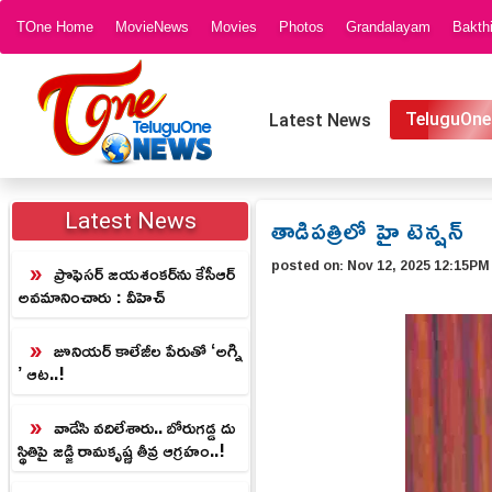
TOne Home
MovieNews
Movies
Photos
Grandalayam
Bakth
TeluguOne
Latest News
తాడిపత్రిలో హై టెన్షన్
Latest News
posted on:
Nov 12, 2025 12:15PM
ప్రొఫెసర్‌ జయశంకర్‌ను కేసీఆర్‌
అవమానించారు : వీహెచ్
జూనియర్‌ కాలేజీల పేరుతో ‘అగ్ని
’ ఆట..!
వాడేసి వదిలేశారు.. బోరుగడ్డ దు
స్థితిపై జడ్జి రామకృష్ణ తీవ్ర ఆగ్రహం..!