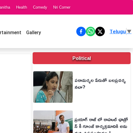
anitha
Health
Comedy
Nri Corner
Telugu
▼
rtainment
Gallery
Political
పరామర్శల పేరుతో బలప్రదర్శ
నలా?
ప్రయాగ్ రాజ్ లో రాహుల్ ఛాత్రో
న్ కీ గూంజ్ కార్యక్రమానికి అను
మతి ఉపసంహరణ.!