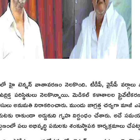
ిలో హై టెన్షన్ వాతావరణం నెలకొంది. టీడీపీ, వైసీపీ వర్గాల
ద్రిక్త పరిస్థితులు నెలకొన్నాయి. మెడికల్ కళాశాలల ప్రైవేటీకరణ
ోలీసులు అనుమతి నిరాకరించారు. ముందు జాగ్రత్త చర్యగా మాజీ ఎమ్మెల్
ి బయటకు రాకుండా అడ్డుకుని గృహ నిర్బంధం చేశారు. అదే సమయ
డి పట్టణంలో పలు అభివృద్ధి పనులకు శంకుస్థాపన కార్యక్రమాలు చేపట్