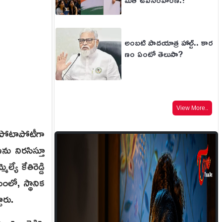
అంబటి పాదయాత్ర హాల్ట్.. కార
ణం ఏంటో తెలుసా?
View More..
ు పోటాపోటీగా
ను నిరసిస్తూ
యే కేతిరెడ్డి
ంలో, స్థానిక
టారు.