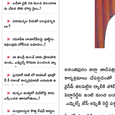
ఒడిశా నైనీ గని నుంచి తెలంగాణ
కు చేరిన తొలి బొగ్గు రైలు..!
పరామర్శల పేరుతో బలప్రదర్శన
లా?
యూపీఐ లావాదేవీలపై ఛార్జీలు
విధింపుకు లోక్‌సభ ఆమోదం..!
నా తండ్రి నుంచే నాకు ప్రాణహాని
ఉంది.. ఎమ్మెల్యే కొడుకు సంచలన వ్యా
ఖ్యలు ..!
అనంతపురం జిల్లా తాడిపత్ర
ప్రయాగ్ రాజ్ లో రాహుల్ ఛాత్రో
కార్యక్రమాలు చేపట్టడంతో ఉ
న్ కీ గూంజ్ కార్యక్రమానికి అనుమతి ఉ
వైసీపీ తలపెట్టిన ర్యాలీకి ప
పసంహరణ.!
మద్యం మత్తులో మెడికోపై కారు
పెద్దారెడ్డిని ఇంటి నుంచ
ఎక్కించిన తాగుబోతులు..!
ఎమ్మెల్యే జేసీ అస్మిత్ రెడ్
పంద్రాగస్టున కొత్త రేషన్ కార్డుల