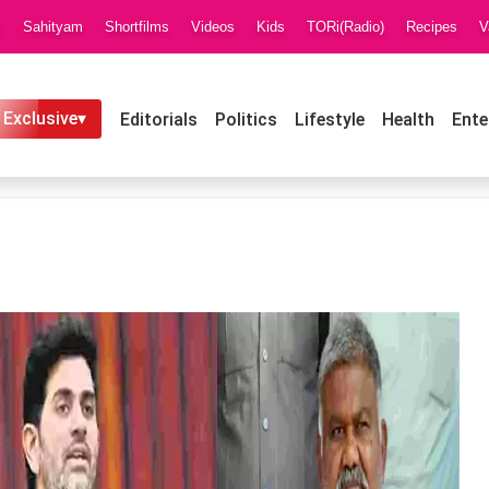
i
Sahityam
Shortfilms
Videos
Kids
TORi(Radio)
Recipes
V
 Exclusive▾
Editorials
Politics
Lifestyle
Health
Ente