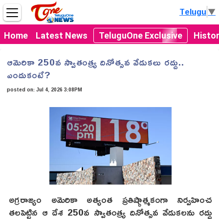
Telugu
▼
Home
Latest News
TeluguOne Exclusive
Histo
ఆమెరికా 250వ స్వాతంత్ర్య దినోత్సవ వేడుకలు రద్దు..
ఎందుకంటే?
posted on:
Jul 4, 2026 3:08PM
అగ్రరాజ్యం అమెరికా అత్యంత ప్రతిష్ఠాత్మకంగా నిర్వహించ
తలపెట్టిన ఆ దేశ 250వ స్వాతంత్ర్య దినోత్సవ వేడుకలను రద్దు