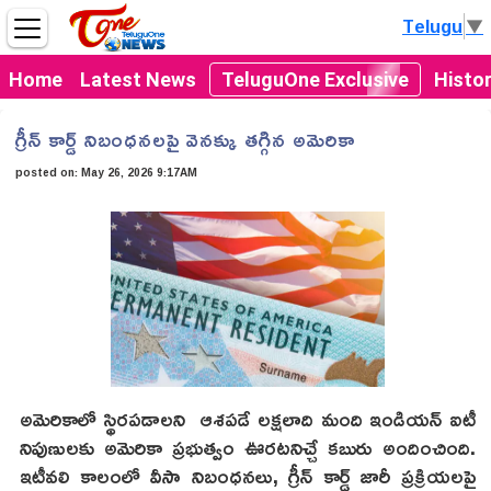
Telugu
▼
Home
Latest News
TeluguOne Exclusive
Histo
గ్రీన్ కార్డ్ నిబంధనలపై వెనక్కు తగ్గిన అమెరికా
posted on:
May 26, 2026 9:17AM
అమెరికాలో స్థిరపడాలని ఆశపడే లక్షలాది మంది ఇండియన్ ఐటీ
నిపుణులకు అమెరికా ప్రభుత్వం ఊరటనిచ్చే కబురు అందించింది.
ఇటీవలి కాలంలో వీసా నిబంధనలు, గ్రీన్ కార్డ్ జారీ ప్రక్రియలపై