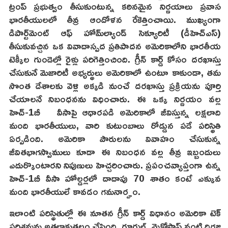
ట్రంప్ ప్రభుత్వం తీసుకుంటున్న కఠినమైన నిర్ణయాలు ప్రవాస
భారతీయులలో తీవ్ర ఆందోళన రేకెత్తించాయి. ముఖ్యంగా
డిపార్ట్‌మెంట్ ఆఫ్ హోమ్‌ల్యాండ్ సెక్యూరిటీ (డీహెచ్ఎస్)
తీసుకువచ్చిన ఒక వివాదాస్పద ప్రతిపాదన అమెరికాలోని భారతీయ
టెక్కీల గుండెల్లో రైళ్లు పరిగెత్తించింది. గ్రీన్ కార్డ్ కోసం దరఖాస్తు
చేసుకునే మెజారిటీ అభ్యర్థులు అమెరికాలో ఉంటూ కాకుండా, తమ
సొంత దేశాలకు వెళ్లి అక్కడి నుంచే దరఖాస్తు ప్రక్రియను పూర్తి
చేయాలనే నిబంధనను విధించారు. ఈ ఒక్క నిర్ణయం వల్ల
హెచ్-1బీ వీసాపై ఆధారపడి అమెరికాలో జీవిస్తున్న లక్షలాది
మంది భారతీయులు, వారి కుటుంబాలు రోడ్డున పడే పరిస్థితి
ఏర్పడింది. అమెరికా పౌరులను వివాహం చేసుకున్న
జీవితభాగస్వాములు కూడా ఈ నిబంధన వల్ల తీవ్ర ఇబ్బందులు
ఎదుర్కొంటారని నిపుణులు హెచ్చరించారు. ప్రపంచవ్యాప్తంగా ఉన్న
హెచ్-1బీ వీసా హోల్డర్లలో దాదాపు 70 శాతం కంటే ఎక్కువ
మంది భారతీయులే కావడం గమనార్హం.
ఇలాంటి పరిస్థితుల్లో ఈ నూతన గ్రీన్ కార్డ్ విధానం అమెరికా టెక్
పరిశ్రమను అతలాకుతలం చేసింది. గూగుల్, మైక్రోసాఫ్ట్ వంటి దిగ్గజ