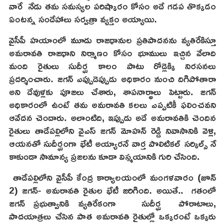
వారే నేడు తమ సమస్యల పరిష్కారం కోసం అదే గడప తొక్కడం
ఏంటన్న సందేహాలు సర్వత్రా వ్యక్తం అయ్యాయి.
వైసీపీ హయాంలో మూడు రాజధానుల ప్రతిపాదనను వ్యతిరేకిస్తూ
అమరావతి రాజధాని నిర్మాణం కోసం భూములు ఇచ్చిన వేలాది
మంది రైతులు సుదీర్ఘ కాలం పాటు రోడ్లెక్కి నిరసనలు
ప్రదర్శించారు. జగన్ ఎప్పుడెప్పుడు అధికారం నుంచి దిగిపోతారా
అని దేవుళ్లకు పూజలు చేశారు, శాపనార్థాలు పెట్టారు. జగన్
అధికారంలో ఉంటే తమ అమరావతి కలలు ఎప్పటికీ ఫలించవని
ఆవేదన చెందారు. అలాంటిది, ఇప్పుడు అదే అమరావతికి చెందిన
రైతులు తాడేపల్లిలోని వైఎస్ జగన్ మోహన్ రెడ్డి నివాసానికి వెళ్లి,
ఆయనతో సుదీర్ఘంగా భేటీ అయ్యారనే వార్త పొలిటికల్ సర్కిల్స్ నే
కాకుండా సామాన్య ప్రజలను కూడా విస్మయానికి గురి చేసింది.
తాడేపల్లిలోని వైసీపీ కేంద్ర కార్యాలయంలో మంగళవారం (జూన్
2) జగన్- అమరావతి రైతుల భేటీ జరిగింది. అయితే.. గతంలో
జగన్ ప్రభుత్వానికి వ్యతిరేకంగా సుదీర్ఘ పోరాటాలు,
పాదయాత్రలు చేసిన పాత అమరావతి రైతుల్లో ఒక్కరంటే ఒక్కరు