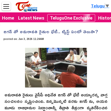
Telugu
▼
Home
Latest News
TeluguOne Exclusive
Histo
జగన్ తో అమరావతి రైతుల భేటీ.. ట్విస్ట్ ఏంటో తెలుసా?
posted on:
Jun 3, 2026 11:24AM
అమరావతి రైతులు వైసీపీ అధినేత జగన్ తో భేటీ అయ్యారన్న వార్త
సంచలనం సృష్టించింది. నిన్నమొన్నటి వరకు జగన్ ను, ఆయన
మూడు రాజధానుల సిద్ధాంతాన్నీ తీవ్రాతి తీవ్రంగా వ్యతిరేకించిన