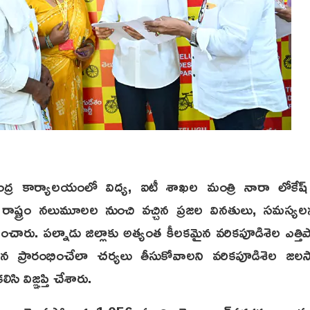
ేంద్ర కార్యాలయంలో విద్య, ఐటీ శాఖల మంత్రి నారా లోకే
ు. రాష్ట్రం నలుమూలల నుంచి వచ్చిన ప్రజల వినతులు, సమస్యలన
ారు. పల్నాడు జిల్లాకు అత్యంత కీలకమైన వరికపూడిశెల ఎత్తిపోత
తిన ప్రారంభించేలా చర్యలు తీసుకోవాలని వరికపూడిశెల జ
ిసి విజ్ఞప్తి చేశారు.