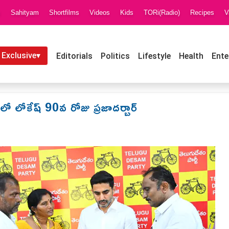
i
Sahityam
Shortfilms
Videos
Kids
TORi(Radio)
Recipes
V
 Exclusive▾
Editorials
Politics
Lifestyle
Health
Ente
లో లోకేష్ 90వ రోజు ప్రజాదర్బార్