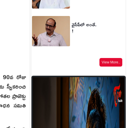
వైసీపీలో అంతే.
!
View More..
ష్ 90వ రోజు
ు స్వీకరించి
ల ప్రాజెక్టు
లసాధన సమితి