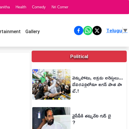
anitha
Health
Comedy
Nri Corner
Telugu
▼
rtainment
Gallery
Political
వెన్నుపోటు, అక్రమ అరెస్టులు...
దేవరపల్లిలోనూ జగన్ పాత పా
టే.!
వైసీపీకి తమ్మినేని గుడ్ బై
?