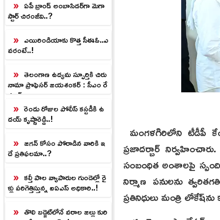
ఏపీ బ్రాండ్ అంబాసిడర్‌గా మెగా
స్టార్ చిరంజీవి..?
ఎయిరిండియాకు కొత్త సీఈఓ..ఎ
వరంటే..!
తెలంగాణ ఉద్యమ స్ఫూర్తికి చిరు
నామా ప్రొఫెసర్ జయశంకర్ : సీఎం రే
వంత్
రెండు రోజుల పోలీస్ కస్టడీకి ఉ
దయ్ కృష్ణారెడ్డి..!
మంగళగిరిలోని టీడీపీ క
జగన్ కోసం పోరాడిన వారికి ఇ
ప్రజాదర్బార్ నిర్వహించార
దే ప్రతిఫలమా..?
సంబంధిత అంశాలపై స్పందించ
కల్తీ పాల వ్యాపారుల గుండెల్లో రై
నిర్మాణ పనులను త్వరితగ
ళ్లు పరిగెత్తిస్తున్న ఐఏఎస్ అధికారి..!
ప్రతినిధులు మంత్రి లోకేష్‌ను కల
తొలి బడ్జెట్‌లోనే వరాల జల్లు కురి