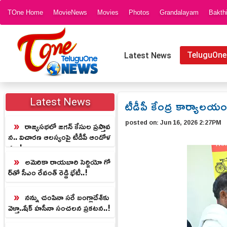
TOne Home
MovieNews
Movies
Photos
Grandalayam
Bakth
TeluguOne
Latest News
టీడీపీ కేంద్ర కార్యాలయం
Latest News
posted on:
Jun 16, 2026 2:27PM
రాజ్యసభలో జగన్ కేసుల ప్రస్తావ
న.. విచారణ ఆలస్యంపై టీడీపీ ఆందోళ
న.. !
అమెరికా రాయబారి సెర్జియో గో
ర్‌తో సీఎం రేవంత్ రెడ్డి భేటీ..!
నన్ను చంపినా సరే బంగ్లాదేశ్‌కు
వెళ్తా..షేక్ హసీనా సంచలన ప్రకటన..!