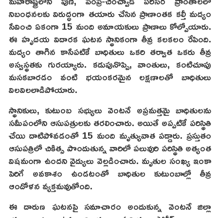
మహారాష్ట్రలోని పుణె, పింప్రి-చించ్వాడ్ పరిసర ప్రాంతాలలో
నిబంధనలకు విరుద్ధంగా తయారు చేసిన ప్రాణాంతక కల్తీ మద్యం
సేవించి ఏకంగా 15 మంది అమాయకులు ప్రాణాలు కోల్పోయారు.
ఈ హృదయ విదారక ఘటన స్థానికంగా తీవ్ర కలకలం రేపింది.
మద్యం తాగిన కాసేపటికే బాధితులు ఒకరి తర్వాత ఒకరు తీవ్ర
అస్వస్థతకు గురయ్యారు. కడుపునొప్పి, వాంతులు, కంటిచూపు
మసకబారడం వంటి భయంకరమైన లక్షణాలతో బాధితులు
విలవిలలాడిపోయారు.
స్థానికులు, కుటుంబ సభ్యులు వెంటనే అప్రమత్తమై బాధితులను
సమీపంలోని ఆసుపత్రులకు తరలించారు. అయితే అప్పటికే పరిస్థితి
చేయి దాటిపోవడంతో 15 మంది మృత్యువాత పడ్డారు. ప్రస్తుతం
ఆసుపత్రిలో చికిత్స పొందుతున్న వారిలో పలువురి పరిస్థితి అత్యంత
విషమంగా ఉందని వైద్యులు వెల్లడించారు. మృతుల సంఖ్య ఇంకా
పెరిగే అవకాశం ఉండటంతో బాధితుల కుటుంబాల్లో తీవ్ర
ఆందోళన వ్యక్తమవుతోంది.
ఈ దారుణ ఘటనపై సమాచారం అందుకున్న వెంటనే జిల్లా