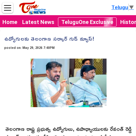
Telugu
▼
Home
Latest News
TeluguOne Exclusive
Histo
ఉద్యోగులకు తెలంగాణ సర్కార్ గుడ్ న్యూస్!
posted on:
May 29, 2026 7:40PM
తెలంగాణ రాష్ట్ర ప్రభుత్వ ఉద్యోగులు, ఉపాధ్యాయులకు రేవంత్ రెడ్డి