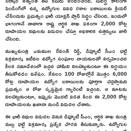
సర్కార్ అత్యంత తీపి కబురు అందించింది. సుదీర్ఘ కాలంగా
పెండింగ్‌లో ఉన్న ఉద్యోగుల వివిధ రకాల బకాయిలను క్లియర్
చేసేందుకు ప్రభుత్వం భారీ యాక్షన్ ప్లాన్ సిద్ధం చేసింది. ఇందులో
భాగంగానే తాజాగా రాష్ట్ర ఆర్థిక శాఖ ఏకంగా 2,000 కోట్ల
రూపాయల నిధులను విడుదల చేస్తూ అధికారిక ఉత్తర్వులు జారీ
చేసింది.
ముఖ్యమంత్రి ఎనుముల రేవంత్ రెడ్డి, డిప్యూటీ సీఎం భట్టి
విక్రమార్క ఇటీవల ఉద్యోగ సంఘాల నాయకులతో నిర్వహించిన
కీలక సమావేశంలో ఇచ్చిన హామీని నిలబెట్టుకుంటూ ఈ నిర్ణయం
తీసుకోవడం విశేషం. కేవలం 100 రోజుల్లోనే మొత్తం 6,000
కోట్ల రూపాయల ఉద్యోగ బకాయిలను పూర్తిగా చెల్లిస్తామని
ప్రభుత్వం ఆ రోజు స్పష్టమైన గ్యారెంటీ ఇచ్చింది. ఆ మాటను
నిలబెట్టుకుంటూ, ఇప్పుడు మొదటి విడత కింద ఈ 2,000 కోట్ల
రూపాయలను ఖజానా నుండి విడుదల చేశారు.
ఈ భారీ నిధుల విడుదల వెనుక డిప్యూటీ సీఎం, ఆర్థిక శాఖ మంత్రి
మల్లు భట్టి విక్రమార్క ప్రత్యేక చొరవ తీసుకున్నారు. ఉద్యోగుల