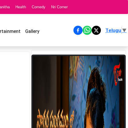
anitha
Health
Comedy
Nri Corner
Telugu
▼
rtainment
Gallery