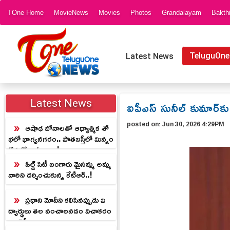
TOne Home
MovieNews
Movies
Photos
Grandalayam
Bakth
TeluguOne
Latest News
ఐపీఎస్ సునీల్ కుమార్‌క
Latest News
posted on:
Jun 30, 2026 4:29PM
ఆషాఢ బోనాలతో ఆధ్యాత్మిక శో
భలో భాగ్యనగరం.. పాతబస్తీలో మిన్నం
టిన కోలాహలం..!
ఓల్డ్ సిటీ బంగారు మైసమ్మ అమ్మ
వారిని దర్శించుకున్న కేటీఆర్..!
ప్రధాని మోదీని కలిసినప్పుడు వి
ద్యార్థులు తల వంచాలనడం విచాకరం
: ఒవైసీ