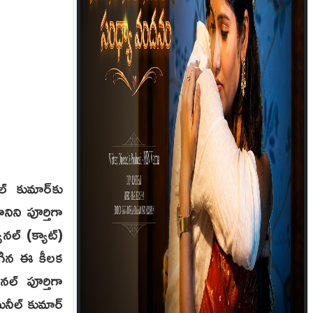
్ కుమార్‌కు
ిని పూర్తిగా
ునల్ (క్యాట్)
ిగిన ఈ కీలక
ల్ పూర్తిగా
ునీల్ కుమార్