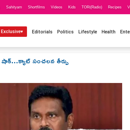
i
Sahityam
Shortfilms
Videos
Kids
TORi(Radio)
Recipes
V
 Exclusive▾
Editorials
Politics
Lifestyle
Health
Ente
ు షాక్...క్యాట్ సంచలన తీర్పు