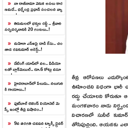
నా రాజీనామా వెనుక అసలు కార
ణమదే.. ధర్మేంద్ర ప్రధాన్ సంచలన వ్యా
ఖ్యలు..!
తిరుమలలో భక్తుల రద్దీ .. శ్రీవారి
సర్వదర్శనానికి 20 గంటలు..!
మహిళా ఎస్ఐపై దాడి కేసు.. చిం
తాడ రవికుమార్ అరెస్ట్..!
డేటింగ్‌ యాప్‌లో వల.. వీడియో
లతో బ్లాక్‌మెయిల్‌.. రూ.6 కోట్లు వసూ
లు..!
తీవ్ర ఆరోపణలు ఎదుర్కొంట
హైదరాబాద్‌లో పేలుడు.. నలుగురి
ఊహించని విధంగా భారీ చుక్క
కి గాయాలు..!
రద్దు చేయాలని కోరుతూ ఆయన ద
ఫుట్‌బాల్ లెజెండ్ లియోనెల్ మె
మంగళవారం నాడు నిర్ద్వం
స్సీ ఇంట్లో తీవ్ర విషాదం..!
విచారణలో సునీల్ కుమార్ 
తోసిపుచ్చింది. ఆయనకు ఎలా
9వ తరగతి చదివిన ట్యాక్సీ డ్రైవర్