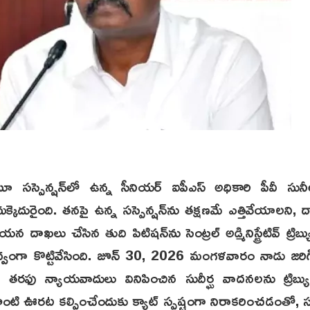
ూ సస్పెన్షన్‌లో ఉన్న సీనియర్ ఐపీఎస్ అధికారి పీవీ సునీల
ెదురైంది. తనపై ఉన్న సస్పెన్షన్‌ను తక్షణమే ఎత్తివేయాలని, దాన
ాఖలు చేసిన తుది పిటిషన్‌ను సెంట్రల్ అడ్మినిస్ట్రేటివ్ ట్రిబ్య
ద్వంగా కొట్టివేసింది. జూన్ 30, 2026 మంగళవారం నాడు జర
తరఫు న్యాయవాదులు వినిపించిన సుదీర్ఘ వాదనలను ట్రిబ్యున
ంటి ఊరట కల్పించేందుకు క్యాట్ స్పష్టంగా నిరాకరించడంతో, స