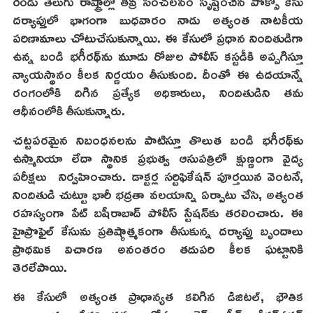
రెండు తెలుగు రాష్ట్రాల్లో తీవ్ర సంచలనం సృష్టించిన పోక్సో కేసు
దర్యాప్తులో భాగంగా బుధవారం నాడు అత్యంత నాటకీయ
పరిణామాలు చోటుచేసుకున్నాయి. ఈ కేసులో ప్రధాన నిందితుడిగా
ఉన్న బండి భగీరథ్‌ను మూడు రోజుల పోలీస్ కస్టడీకి అప్పగిస్తూ
న్యాయస్థానం కీలక నిర్ణయం తీసుకుంది. దీంతో ఈ ఉదయాన్నే
రంగంలోకి దిగిన ప్రత్యేక అధికారులు, నిందితుడిని తమ
ఆధీనంలోకి తీసుకున్నారు.
చట్టపరమైన నిబంధనలను పాటిస్తూ తొలుత బండి భగీరథ్‌కు
ఉస్మానియా లేదా స్థానిక ప్రభుత్వ ఆసుపత్రిలో క్షుణ్ణంగా వైద్య
పరీక్షలు నిర్వహించారు. డాక్టర్ల సర్టిఫికేషన్ పూర్తయిన వెంటనే,
నిందితుడి చుట్టూ భారీ భద్రతా వలయాన్ని ఏర్పాటు చేసి, అత్యంత
రహస్యంగా పేట్ బషీరాబాద్ పోలీస్ స్టేషన్‌కు తరలించారు. ఈ
హైప్రొఫైల్ కేసును ప్రతిష్ఠాత్మకంగా తీసుకున్న దర్యాప్తు బృందాలు
ప్రాథమిక విచారణ అనంతరం తదుపరి కీలక ఘట్టానికి
తెరలేపాయి.
ఈ కేసులో అత్యంత ప్రాధాన్యత కలిగిన డిజిటల్, భౌతిక