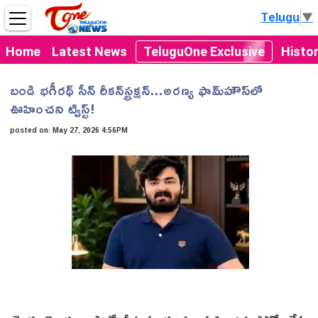
Telugu
▼
Home
Latest News
TeluguOne Exclusive
Histo
బండి భగీరథ్ సీన్ రీకన్‌స్ట్రక్షన్...అరణ్య ఫామ్‌హౌస్‌లో
ఊహించని ట్విస్ట్!
posted on:
May 27, 2026 4:56PM