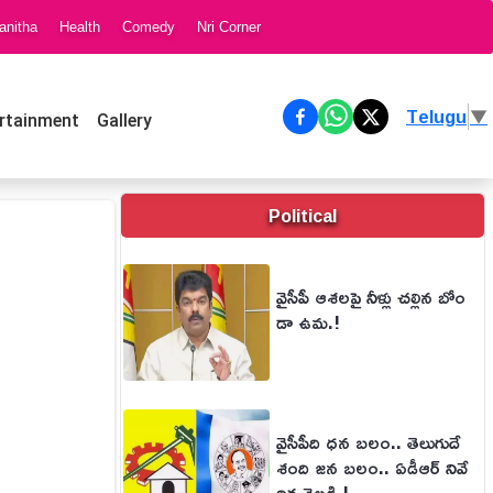
anitha
Health
Comedy
Nri Corner
Telugu
▼
rtainment
Gallery
Political
వైసీపీ ఆశలపై నీళ్లు చల్లిన బోం
డా ఉమ.!
వైసీపీది ధన బలం.. తెలుగుదే
శంది జన బలం.. ఏడీఆర్ నివే
దిక వెల్లడి.!