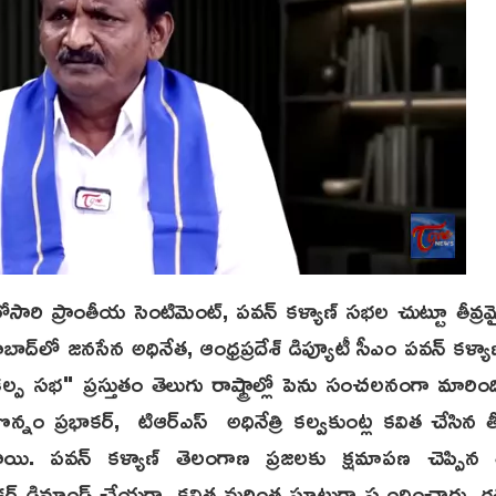
సారి ప్రాంతీయ సెంటిమెంట్, పవన్ కళ్యాణ్ సభల చుట్టూ తీవ్
ద్‌లో జనసేన అధినేత, ఆంధ్రప్రదేశ్ డిప్యూటీ సీఎం పవన్ కళ్యా
ల్ప సభ" ప్రస్తుతం తెలుగు రాష్ట్రాల్లో పెను సంచలనంగా మార
 పొన్నం ప్రభాకర్, టిఆర్ఎస్ అధినేత్రి కల్వకుంట్ల కవిత చేసిన తీ
ాయి. పవన్ కళ్యాణ్ తెలంగాణ ప్రజలకు క్షమాపణ చెప్పిన 
రభాకర్ డిమాండ్ చేయగా, కవిత మరింత ఘాటుగా స్పందించారు.