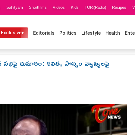
i
Sahityam
Shortfilms
Videos
Kids
TORi(Radio)
Recipes
V
 Exclusive▾
Editorials
Politics
Lifestyle
Health
Ente
ద్ సభపై దుమారం: కవిత, పొన్నం వ్యాఖ్యలపై