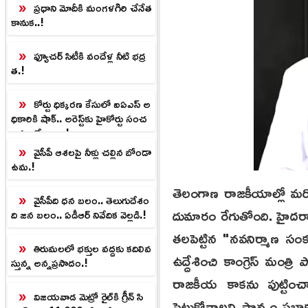
ప్రధాని మోదీకి మంగళగిరి చేనేత
కానుక..!
ఫ్యూచర్ సిటీకి వందేళ్ల నీటి భద్ర
త.!
కోర్టు ధిక్కరణ కేసులో ఐఏఎస్ అ
ధికారికి షాక్.. అరెస్ట్‌కు హైకోర్టు సంచ
లన ఆదేశాలు..!
వైసీపీ ఆశలపై నీళ్లు చల్లిన బోండా
ఉమ.!
తెలంగాణ రాజకీయాల్లో మరో
వైసీపీది ధన బలం.. తెలుగుదేశం
దుమారం రేగుతోంది. హైదరాబా
ది జన బలం.. ఏడీఆర్ నివేదిక వెల్లడి.!
తలపెట్టిన "నవనిర్మాణ సంక
తిరుమలలో భక్తుల వద్దకు కదిలివ
ఉద్దేశించి కాంగ్రెస్ మంత్రి
స్తున్న అన్నప్రసాదం.!
రాజకీయ కాకను పుట్టించ
విజయవాడ మెట్రో రైల్‌కి గ్రీన్ సి
పెట్టుకోవాలని పొన్నం ప్