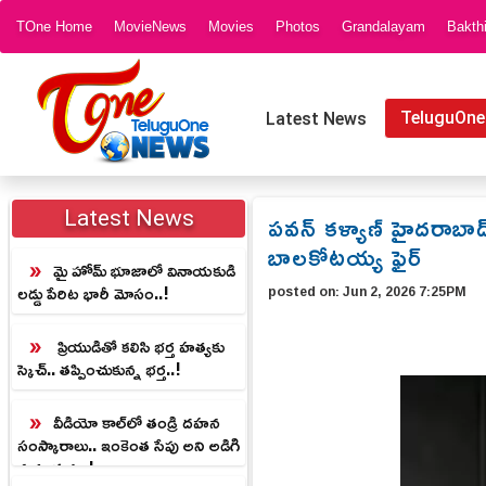
TOne Home
MovieNews
Movies
Photos
Grandalayam
Bakth
TeluguOne
Latest News
పవన్ కళ్యాణ్ హైదరాబా
Latest News
బాలకోటయ్య ఫైర్
మై హోమ్ భూజాలో వినాయకుడి
లడ్డు పేరిట భారీ మోసం..!
posted on:
Jun 2, 2026 7:25PM
ప్రియుడితో కలిసి భర్త హత్యకు
స్కెచ్.. తప్పించుకున్న భర్త..!
వీడియో కాల్‌లో తండ్రి దహన
సంస్కారాలు.. ఇంకెంత సేపు అని అడిగి
న కూతురు..!