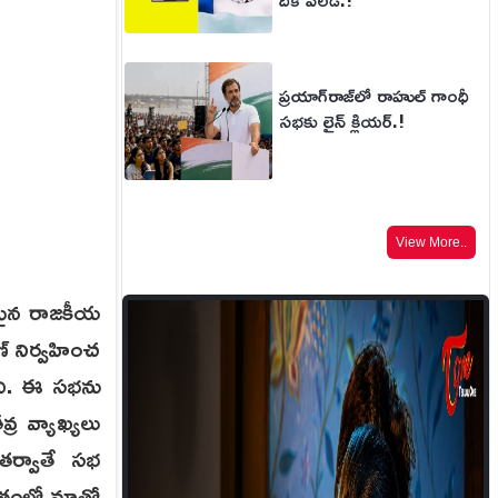
ప్రయాగ్‌రాజ్‌లో రాహుల్ గాంధీ
సభకు లైన్ క్లియర్.!
View More..
రమైన రాజకీయ
ణ్ నిర్వహించ
ింది. ఈ సభను
వ్ర వ్యాఖ్యలు
తర్వాతే సభ
 గతంలో మాతో