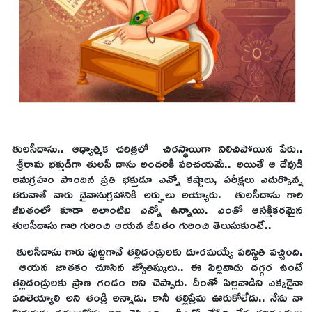
తులసీదాసు.. ఆధ్యాత్మిక చరిత్రలో చిరస్థాయిగా నిలిచిపోయిన పేరు..
శ్రీరామ భక్తుడిగా తులసీ దాసు అందరికీ పరిచయమే.. అయితే ఆ దేవుడి
అనుగ్రహం పొందిన ప్రతి భక్తుడూ ఎన్నో కష్టాలు, పరీక్షలు ఎదుర్కొన్న
తరువాతే వారు దైవానుగ్రహానికి అర్హులు అయ్యారు. తులసీదాసు గారి
జీవితంలో కూడా అలాంటివి ఎన్నో ఉన్నాయి. ఎంతో ఆసక్తికరమైన
తులసీదాసు గారి గురించి ఆయన జీవితం గురించి తెలుసుకుంటే..
తులసీదాసు గారు పుట్టగానే తల్లిదండ్రులకు దూరమయ్యే పరిస్థితి వచ్చింది.
ఆయన జాతకం చూసిన జ్యోతిష్కులు.. ఈ పిల్లవాడు దగ్గర ఉంటే
తల్లిదండ్రులకు ప్రాణ గండం అని చెప్పారు. దీంతో పిల్లవాడిని ఎక్కడైనా
వదిలెయ్యాలి అని తండ్రి అన్నాడు. కానీ తల్లిప్రేమ ఊరుకోలేదు.. నేను నా