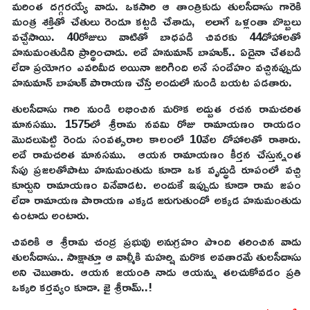
మరింత దగ్గరయ్యే వాడు. ఒకసారి ఆ తాంత్రికుడు తులసీదాసు గారెకి
మంత్ర శక్తితో చేతులు రెండూ కట్టడి చేశాడు, అలాగే ఒళ్లంతా బొబ్బలు
వచ్చేసాయి. 40రోజులు వాటితో బాధపడి చివరకు 44దోహాలతో
హనుమంతుడిని ప్రార్థించాడు. అదే హనుమాన్ బాహుక్.. ఏదైనా చేతబడి
లేదా ప్రయోగం ఎవరిమీద అయినా జరిగింది అనే సందేహం వచ్చినప్పుడు
హనుమాన్ బాహుక్ పారాయణ చేస్తే అందులో నుండి బయట పడతారు.
తులసీదాసు గారి నుండి లభించిన మరొక అద్బుత రచన రామచరిత
మానసము. 1575లో శ్రీరామ నవమి రోజు రామాయణం రాయడం
మొదలుపెట్టి రెండు సంవత్సరాల కాలంలో 10వేల దోహాలతో రాశారు.
అదే రామచరిత మానసము. ఆయన రామాయణం కీర్తన చేస్తున్నంత
సేపు ప్రజలతోపాటు హనుమంతుడు కూడా ఒక వృద్ధుడి రూపంలో వచ్చి
కూర్చుని రామాయణం వినేవాడట. అందుకే ఇప్పుడు కూడా రామ జపం
లేదా రామాయణ పారాయణ ఎక్కడ జరుగుతుందో అక్కడ హనుమంతుడు
ఉంటాడు అంటారు.
చివరికి ఆ శ్రీరామ చంద్ర ప్రభువు అనుగ్రహం పొంది తరించిన వాడు
తులసీదాసు.. సాక్షాత్తూ ఆ వాల్మీకి మహర్షి మరొక అవతారమే తులసీదాసు
అని చెబుతారు. ఆయన జయంతి నాడు ఆయన్ను తలచుకోవడం ప్రతి
ఒక్కరి కర్తవ్యం కూడా. జై శ్రీరామ్..!