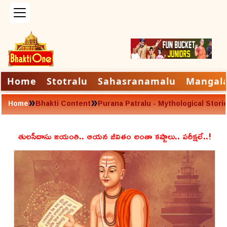
Home
Stotralu
Sahasranamalu
Mangal
»
»
Home
Bhakti Content
Purana Patralu - Mythological Stori
తులసీదాసు జయంతి.. ఆయన జీవితం అంతా కష్టాలు.. పరీక్షలే..!