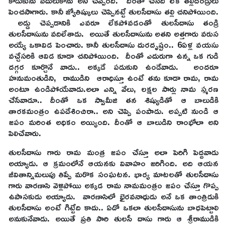
కొడుకును వదులుకోను అని చెప్పింది. దీంతో చేసేది లేక తల్లిదండ్రులు
పెంచసాగారు. కానీ జ్యోతిష్కులు చెప్పినట్టే తులసీదాసు తల్లి చనిపోయింది.
అడ్డు చెప్పడానికి ఎవరూ లేకపోవడంతో తులసీదాసు తండ్రి
తులసీదాసును వదిలేశాడు. అయితే తులసీదాసును అతని అత్తగారు వరుస
అయ్యే ఒకావిడ పెంచారు. కానీ తులసీదాసు దురదృష్టం.. 6ఏళ్ల వయసు
వచ్చేసరికి ఆవిడ కూడా చనిపోయింది. దీంతో ఎదురుగా ఉన్న ఒక గుడి
దగ్గర కూర్చొనే వాడు.. అక్కడే పడుకుని ఉండేవాడు. అందరూ
హనుమంతుడిని, రాముడిని ఆరాధిస్తూ ఉంటే తను కూడా రామ, రామ
అంటూ ఉండిపోయేవాడు.అలా ఎన్ని వేలు, లక్షల సార్లు నామ స్మరణ
చేసేవాడూ.. దీంతో ఒక స్వామీజి తన శిష్యుడితో ఆ బాలుడికి
తారకమంత్రం ఉపదేశించిరా.. అని చెప్పి పంపాడు. అప్పటి నుండి ఆ
జపం మరింత అధికం అయ్యింది. దీంతో ఆ బాలుడిని రాంభోలా అని
పిలిచేవారు.
తులసీదాసు గారు రామ మంత్ర జపం చేస్తూ అలా పెరిగి పెద్దవాడు
అయ్యాడు. ఆ క్రమంలోనే ఆయనకు వివాహం జరిగింది. అది ఆయన
జీవితాన్నిమలుపు తిప్పే మరొక సంఘటన. భార్య మాటలతో తులసీదాసు
గారు వారణాసి వెళ్లిపోయి అక్కడ రామ నామమంత్రం జపం చేస్తూ గొప్ప
ఉపాసకుడు అయ్యాడు. వారణాసిలో భైరవనాధుడు అనే ఒక తాంత్రిడుకి
తులసీదాసు అంటే గిట్టేది కాదు.. ఏదో ఒకలా తులసీదాసును బాధపెట్టాలి
అనుకునేవాడు. అయితే ప్రతి సారి తులసీ దాసు గారు ఆ శ్రీరాముడికి