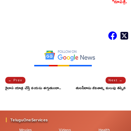
*రూపశ్రీ.
← Prev
Next →
కైలాస యాత్ర చేస్తే వయసు తగ్గుతుందా..
తులసీదాసు జీవితాన్ని మలుపు తిప్పిన
సంఘటన..!
TeluguOneServices
Movies
Videos
Health