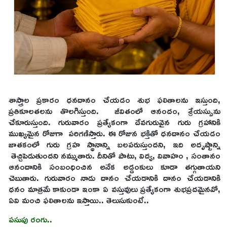
శాస్త్రాల ప్రకారం ధనదానం చేయడం శుభ ఫలితాలను ఇస్తుంది,
ప్రతికూలతలను తొలగిస్తుంది. జీవితంలో ఆనందం, శ్రేయస్సును
చేకూరుస్తుంది. గురువారం ప్రత్యేకంగా దేవగురువైన గురు గ్రహానికి
ముఖ్యమైన రోజుగా పరిగణిస్తారు. ఈ రోజున భక్తితో ధనదానం చేయడం
జాతకంలో గురు గ్రహ స్థానాన్ని బలపరుస్తుందని, ఇది అదృష్టాన్ని
తెచ్చిపెడుతుందని నమ్ముతారు. దీనితో పాటు, విద్య, వివాహం , సంతానం
ఆనందానికి సంబంధించిన అనేక అడ్డంకులు కూడా తగ్గుతాయని
చెబుతారు. గురువారం నాడు దానం చేయడానికి దానం చేయడానికి
ధనం మాత్రమే కాకుండా ఇంకా ఏ వస్తువులు ప్రత్యేకంగా శుభప్రదమైనవో,
ఏవి మంచి ఫలితాలను ఇస్తాయి.. తెలుసుకుంటే..
పసుపు రంగు..