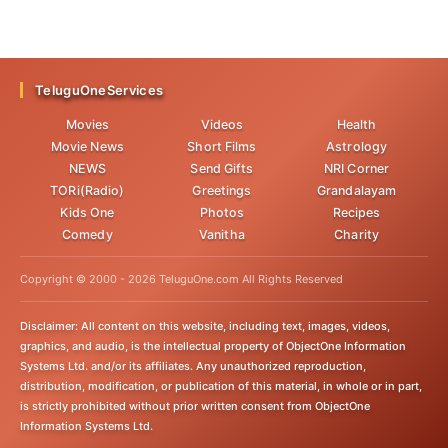
గుడికి ఎందుకు వెళ్లకూడదు!
ప్రత్యేకమో తెలుసా!
TeluguOneServices
Movies
Videos
Health
Movie News
Short Films
Astrology
NEWS
Send Gifts
NRI Corner
TORi(Radio)
Greetings
Grandalayam
Kids One
Photos
Recipes
Comedy
Vanitha
Charity
Copyright © 2000 -
2026
TeluguOne.com All Rights Reserved
Disclaimer: All content on this website, including text, images, videos,
graphics, and audio, is the intellectual property of ObjectOne Information
Systems Ltd. and/or its affiliates. Any unauthorized reproduction,
distribution, modification, or publication of this material, in whole or in part,
is strictly prohibited without prior written consent from ObjectOne
Information Systems Ltd.