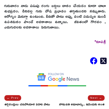
గురువారం నాడు పసుపు రంగు బట్టలు దానం చేయడం కూడా చాలా
శుభప్రదం. దీనివల్ల గురు దోష ప్రభావం తగ్గుతుందని నమ్ముతారు.
ఆరోగ్యం మెరుగ్గా ఉంటుంది. దీనితో పాటు అప్పు వంటి సమస్యల నుండి
ఉపశమనం పొందే అవకాశాలు ఉన్నాయి. జీవితంలో గౌరవం ,
ఎదుగుదలకు అవకాశాలు పెరుగుతాయి.
*రూపశ్రీ
← Prev
Next →
తల్లిదండ్రులు చనిపోయాక ఏడాది పాటు
సోమవతి అమావాస్య.. ఇదెందుకు అంత