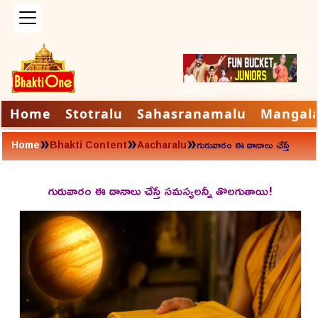
Home
Stotralu
Sahasranamalu
Mangal
»
»
»
Home
Bhakti Content
Aacharalu
గురువారం ఈ దానాలు చేస్తే
సమస్యలన్నీ తొలగుతాయి!
గురువారం ఈ దానాలు చేస్తే సమస్యలన్నీ తొలగుతాయి!