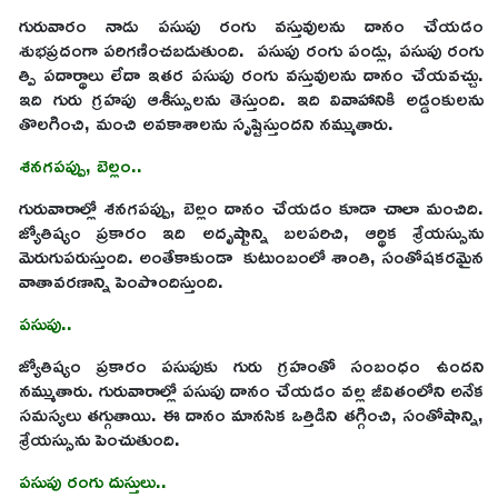
గురువారం నాడు పసుపు రంగు వస్తువులను దానం చేయడం
శుభప్రదంగా పరిగణించబడుతుంది. పసుపు రంగు పండ్లు, పసుపు రంగు
త్పి పదార్థాలు లేదా ఇతర పసుపు రంగు వస్తువులను దానం చేయవచ్చు.
ఇది గురు గ్రహపు ఆశీస్సులను తెస్తుంది. ఇది వివాహానికి అడ్డంకులను
తొలగించి, మంచి అవకాశాలను సృష్టిస్తుందని నమ్ముతారు.
శనగపప్పు, బెల్లం..
గురువారాల్లో శనగపప్పు, బెల్లం దానం చేయడం కూడా చాలా మంచిది.
జ్యోతిష్యం ప్రకారం ఇది అదృష్టాన్ని బలపరిచి, ఆర్థిక శ్రేయస్సును
మెరుగుపరుస్తుంది. అంతేకాకుండా కుటుంబంలో శాంతి, సంతోషకరమైన
వాతావరణాన్ని పెంపొందిస్తుంది.
పసుపు..
జ్యోతిష్యం ప్రకారం పసుపుకు గురు గ్రహంతో సంబంధం ఉందని
నమ్ముతారు. గురువారాల్లో పసుపు దానం చేయడం వల్ల జీవితంలోని అనేక
సమస్యలు తగ్గుతాయి. ఈ దానం మానసిక ఒత్తిడిని తగ్గించి, సంతోషాన్ని,
శ్రేయస్సును పెంచుతుంది.
పసుపు రంగు దుస్తులు..