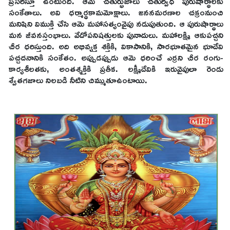
ప్రసరిస్తూ ఉంటుంది. ఆమె చతుర్భుజాలు చతుర్విధ పురుషార్థాలకు
సంకేతాలు. అవి ధర్మార్థకామమోక్షాలు. జననమరణాల చక్రంనుంచి
మనిషిని విముక్తి చేసి ఆమె మహాసత్యంవైపు నడుపుతుంది. ఆ పురుషార్థాలు
మన జీవనస్తంభాలు. వేదోపనిషత్తులకు పునాదులు. మహాలక్ష్మి ఆకుపచ్చని
చీర ధరిస్తుంది. అది అభివ్యక్త శక్తికి, వికాసానికి, సారభూతమైన భూదేవి
పచ్చదనానికి సంకేతం. అప్పుడప్పుడు ఆమె ధరించే ఎర్రని చీర రంగు-
కార్యశీలతకు, అంతశ్శక్తికి ప్రతీక. లక్ష్మీదేవికి ఇరువైపులా రెండు
శ్వేతగజాలు నిలబడి నీటిని చిమ్ముతూఉంటాయి.