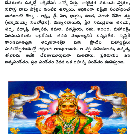
దేవతలకు ఉన్నట్టే లక్ష్మిదేవికి ఎన్నో పేర్లు, అష్టోత్తర శతనామ స్తోత్రం,
సహస్ర నామ స్తోత్రం వంటివి ఉన్నాయి. అధికంగా లక్ష్మిని సంబోధించే
నామాలలో కొన్ని - లక్ష్మి, శ్రీ, సిరి, భార్గవి, మాత, పలుకు తేనెల తల్లి
(అన్నమయ్య సంబోధన), నిత్యానపాయిని, క్షీర సముద్రరాజ తనయ,
పద్మ, పద్మాక్షి, పద్మాసన, కమల, పద్మప్రియ, రమ, ఇందిర. మహాలక్ష్మి
సిరిసంపదలకు అధిదేవత. జీవన సౌభాగ్యానికి దివ్యప్రతీక. సృష్టికి
కారణభూతమైన ఆద్యపరాశక్తిని మన ప్రాచీన మహాద్రష్టలు
సుమనోజ్ఞరూపాల్లో చిత్రించి ఆరాధించారు. ఆ శక్తి మహిమలను, దివ్యత్వ
శోభలను అనేక దేవతామూర్తులుగా మలచారు. ప్రతిరూపం ఒక
దివ్యసంకేతం. ప్రతి సంకేతం వెనక ఒక రహస్య సందేశం కనిపిస్తుంది.