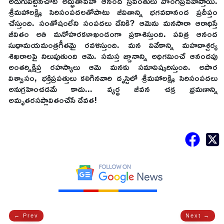
అడుగుపెట్టినచోట అద్భుతావహ ఆనంద స్రవంతులు పొంగిప్రవహిస్తాయి.
శ్రీమహాలక్ష్మి సిరిసంపదలతోపాటు జీవితాన్ని భగవదానంద ప్రదీప్తం
చేస్తుంది. సంతోషంలేని సంపదలు దేనికి? ఆమెను మనసారా ఆరాధిస్తే
జీవితం అతి మనోహరకళాఖండంగా ప్రకాశిస్తుంది. పవిత్ర ఆనంద
సుధామయమంత్రగీతమై రవళిస్తుంది. మన వివేకాన్ని మహదాశ్చర్య
శిఖరాలపై నిలుపుతుంది ఆమె. సమస్త జ్ఞానాన్ని అధిగమించే ఆనందపు
అంతర్నిక్షిప్త రహస్యాలు ఆమె మనకు సమావిష్కరిస్తుంది. అపార
విశ్వాసం, భక్తిప్రపత్తులు కలిగినవారి దృస్టిలో శ్రీమహాలక్ష్మి సిరిసంపదలు
అనుగ్రహించడమే కాదు... వ్యర్థ జీవన చక్ర భ్రమణాన్ని
అమృతరసప్లావితంచేసే దేవత!
← Prev
Next →