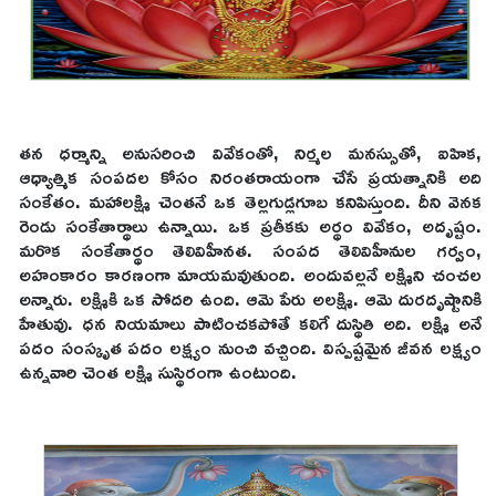
తన ధర్మాన్ని అనుసరించి వివేకంతో, నిర్మల మనస్సుతో, ఐహిక,
ఆధ్యాత్మిక సంపదల కోసం నిరంతరాయంగా చేసే ప్రయత్నానికి అది
సంకేతం. మహాలక్ష్మి చెంతనే ఒక తెల్లగుడ్లగూబ కనిపిస్తుంది. దీని వెనక
రెండు సంకేతార్థాలు ఉన్నాయి. ఒక ప్రతీకకు అర్థం వివేకం, అదృష్టం.
మరొక సంకేతార్థం తెలివిహీనత. సంపద తెలివిహీనుల గర్వం,
అహంకారం కారణంగా మాయమవుతుంది. అందువల్లనే లక్ష్మిని చంచల
అన్నారు. లక్ష్మికి ఒక సోదరి ఉంది. ఆమె పేరు అలక్ష్మి. ఆమె దురదృష్టానికి
హేతువు. ధన నియమాలు పాటించకపోతే కలిగే దుస్థితి అది. లక్ష్మి అనే
పదం సంస్కృత పదం లక్ష్యం నుంచి వచ్చింది. విస్పష్టమైన జీవన లక్ష్యం
ఉన్నవారి చెంత లక్ష్మి సుస్థిరంగా ఉంటుంది.