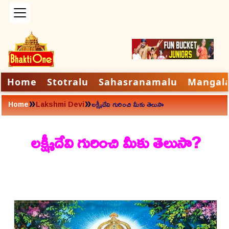
Home
Stotralu
Sahasranamalu
Mangal
»
»
Home
Lakshmi Devi
లక్ష్మీదేవి గురించి మీకు తెలుసా
లక్ష్మీదేవి గురించి మీకు తెలుసా?