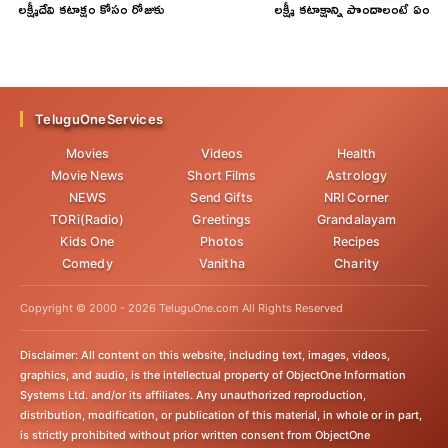
లక్ష్మీదేవి కటాక్షం కోసం రోజుకు
లక్ష్మీ కటాక్షాన్ని పొందాలంటే ఏం
మూడుసార్లు ...
చేయాలి!
TeluguOneServices
Movies
Videos
Health
Movie News
Short Films
Astrology
NEWS
Send Gifts
NRI Corner
TORi(Radio)
Greetings
Grandalayam
Kids One
Photos
Recipes
Comedy
Vanitha
Charity
Copyright © 2000 -
2026
TeluguOne.com All Rights Reserved
Disclaimer: All content on this website, including text, images, videos,
graphics, and audio, is the intellectual property of ObjectOne Information
Systems Ltd. and/or its affiliates. Any unauthorized reproduction,
distribution, modification, or publication of this material, in whole or in part,
is strictly prohibited without prior written consent from ObjectOne