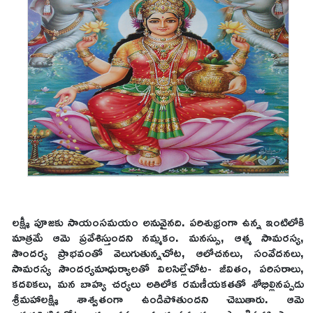
లక్ష్మీ పూజకు సాయంసమయం అనువైనది. పరిశుభ్రంగా ఉన్న ఇంటిలోకి
మాత్రమే ఆమె ప్రవేశిస్తుందని నమ్మకం. మనస్సు, ఆత్మ సామరస్య,
సౌందర్య ప్రాభవంతో వెలుగుతున్నచోట, ఆలోచనలు, సంవేదనలు,
సామరస్య సౌందర్యమాధుర్యాలతో విలసిల్లేచోట- జీవితం, పరిసరాలు,
కదలికలు, మన బాహ్య చర్యలు అతిలోక రమణీయకతతో శోభిల్లినప్పడు
శ్రీమహాలక్ష్మి శాశ్వతంగా ఉండిపోతుందని చెబుతారు. ఆమె