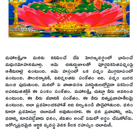
మహాలక్ష్మిగా మనకు కనిపించే దేవి హిరణ్యవర్ణంలో భాసించే
మధురమోహనమూర్తి. ఆమె చతుర్భుజాలతో పూర్ణవికసితపద్మంపై
ఆశీనురాలై ఉంటుంది. ఆమె హస్తంలో ఒక పద్మం మొగ్గరూపంలో
ఉంటుంది. సౌందర్యానికి, వినిర్మలతకు సంకేతం అది. పద్మం బురద
నుంచి పుడుతుంది. మనలో ఏ వాతావరణ పరిస్థితులల్లోనైనా వికసించే
అపరిమితశక్తికి ఈ పంకం సంకేతం. మహాలక్ష్మి చుట్టూ నీరు ఆవరించి
ఉంటుంది. ఈ నీరు జీవానికి సంకేతం. ఈ నీరు నిత్యప్రవాహశీలమై
ఉంటుంది. అలా ప్రవహించకపోతే అది నిల్వఉండి పాడైపోతుంది. ధనం
కూడా ప్రవహిస్తూ చలామణీ అవుతుండాలి. ఈ ధన ప్రవాహాన్ని ఆపి,
ధనాన్ని కూడబెట్టేవారు ధనం, జీవితం అంటే ఏమిటో అర్థం చేసుకోలేరు.
ఆరోగ్యప్రదమైన ఆర్థిక వ్యవస్థ వెనక కీలక రహస్యం చలామణీ.