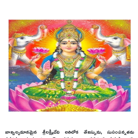
జాజ్వల్యమానమైన శ్రీలక్ష్మీదేవి అతిలోక తేజస్సును, సుసంపన్నతను