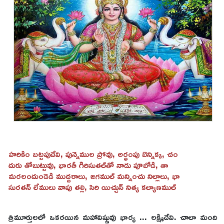
హరికిం బట్టపుదేవి, పున్నెముల ప్రోవు, అర్ధంపు బెన్నిక్క, చం
దురు తోబుట్టువు, భారతీ గిరిసుతల్‌తో నాడు పూబోడి, తా
మరలందుండెడి ముద్దరాలు, జగముల్ మన్నించు నిల్లాలు, భా
సురతన్ లేములు వాపు తల్లి, సిరి యిచ్చున్ నిత్య కల్యాణముల్
త్రిమూర్తులలో ఒకరయిన మహావిష్ణువు భార్య ... లక్ష్మిదేవి. చాలా మంది