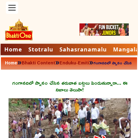
Home
Stotralu
Sahasranamalu
Mangal
»
»
»
Home
Bhakti Content
Enduku-Emiti
గంగానదిలో స్నానం చేసిన
తరువాత బట్టలు
పిండుతున్నారా... ఈ
నిజాలు తెలుసా!
గంగానదిలో స్నానం చేసిన తరువాత బట్టలు పిండుతున్నారా... ఈ
నిజాలు తెలుసా!