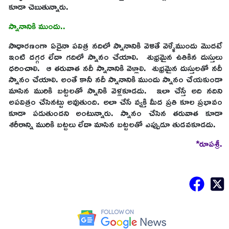
కూడా చెబుతున్నారు.
స్నానానికి ముందు..
సాధారణంగా ఏదైనా పవిత్ర నదిలో స్నానానికి వెళితే వెళ్ళేముందు మొదటే
ఇంటి దగ్గర లేదా గదిలో స్నానం చేయాలి. శుభ్రమైన ఉతికిన దుస్తులు
ధరించాలి. ఆ తరువాత నదీ స్నానానికి వెళ్లాలి. శుభ్రమైన దుస్తులతో నదీ
స్నానం చేయాలి. అంతే కానీ నదీ స్నానానికి ముందు స్నానం చేయకుండా
మాసిన మురికి బట్టలతో స్నానికి వెళ్లకూడదు. ఇలా చేస్తే అది నదిని
అపవిత్రం చేసినట్టు అవుతుంది. అలా చేసే వ్యక్తి మీద ప్రతి కూల ప్రభావం
కూడా పడుతుందని అంటున్నారు. స్నానం చేసిన తరువాత కూడా
శరీరాన్ని మురికి బట్టలు లేదా మాసిన బట్టలతో ఎప్పుడూ తుడవకూడదు.
*రూపశ్రీ.