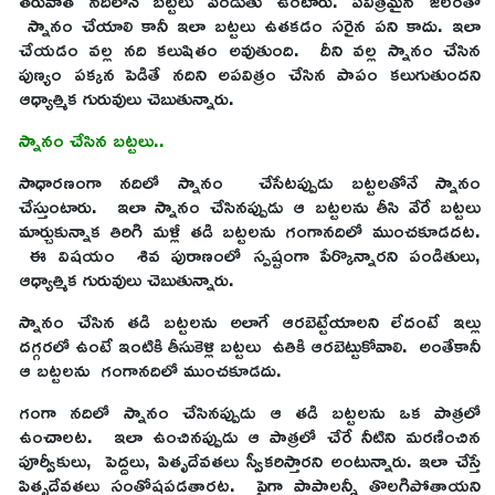
తరువాత నదిలోనే బట్టలు పిండుతు ఉంటారు. పవిత్రమైన జలంతో
స్నానం చేయాలి కానీ ఇలా బట్టలు ఉతకడం సరైన పని కాదు. ఇలా
చేయడం వల్ల నది కలుషితం అవుతుంది. దీని వల్ల స్నానం చేసిన
పుణ్యం పక్కన పెడితే నదిని అపవిత్రం చేసిన పాపం కలుగుతుందని
ఆధ్యాత్మిక గురువులు చెబుతున్నారు.
స్నానం చేసిన బట్టలు..
సాధారణంగా నదిలో స్నానం చేసేటప్పుడు బట్టలతోనే స్నానం
చేస్తుంటారు. ఇలా స్నానం చేసినప్పుడు ఆ బట్టలను తీసి వేరే బట్టలు
మార్చుకున్నాక తిరిగి మళ్లీ తడి బట్టలను గంగానదిలో ముంచకూడదట.
ఈ విషయం శివ పురాణంలో స్పష్టంగా పేర్కొన్నారని పండితులు,
ఆధ్యాత్మిక గురువులు చెబుతున్నారు.
స్నానం చేసిన తడి బట్టలను అలాగే ఆరబెట్టేయాలని లేదంటే ఇల్లు
దగ్గరలో ఉంటే ఇంటికి తీసుకెళ్లి బట్టలు ఉతికి ఆరబెట్టుకోవాలి. అంతేకానీ
ఆ బట్టలను గంగానదిలో ముంచకూడదు.
గంగా నదిలో స్నానం చేసినప్పుడు ఆ తడి బట్టలను ఒక పాత్రలో
ఉంచాలట. ఇలా ఉంచినప్పుడు ఆ పాత్రలో చేరే నీటిని మరణించిన
పూర్వీకులు, పెద్దలు, పితృదేవతలు స్వీకరిస్తారని అంటున్నారు. ఇలా చేస్తే
పితృదేవతలు సంతోషపడతారట. పైగా పాపాలన్నీ తొలగిపోతాయని