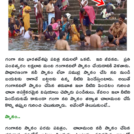
గంగా నది భారతదేశపు పవిత్ర నదులలో ఒకటి. ఇది జీవనది. ప్రతి
సంవత్సరం లక్షలాది మంది గంగానదిలో స్నానం చేయడానికి వెళతారు.
సాధారణంగా నదీ స్నానం లేదా సముద్ర స్నానం చేసి నది నుండి
బయటకు రాగానే బట్టలకు ఉన్న నీటిని పిండేస్తుంటారు. అయితే
గంగానదిలో స్నానం చేసిన తరువాత ఇలా నీటిని పిండటం గురించి
చాలా ఆసక్తికరమైన విషయాలు చెప్పారు పండితులు. కేవలం ఇలా నీటిని
పిండేయటమే కాకుండా గంగా నది స్నానం తర్వాత చాలామంది చేసే
కొన్ని తప్పుల గురించి చెబుతున్నారు. అవేంటో తెలుసుకుంటే..
స్నానం..
గంగానది స్నానం పరమ పవిత్రం. చాలామంది నదీ స్నానం చేసిన