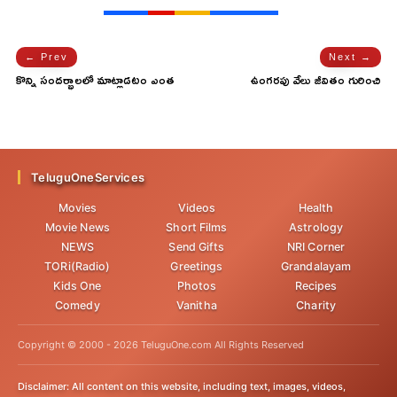
← Prev
Next →
కొన్ని సందర్భాలలో మాట్లాడటం ఎంత
ఉంగరపు వేలు జీవితం గురించి
నష్టం కలిగిస్తుందో..!
రహస్యాలు చెప్పేస్తుందట..!
TeluguOneServices
Movies
Videos
Health
Movie News
Short Films
Astrology
NEWS
Send Gifts
NRI Corner
TORi(Radio)
Greetings
Grandalayam
Kids One
Photos
Recipes
Comedy
Vanitha
Charity
Copyright © 2000 -
2026
TeluguOne.com All Rights Reserved
Disclaimer: All content on this website, including text, images, videos,