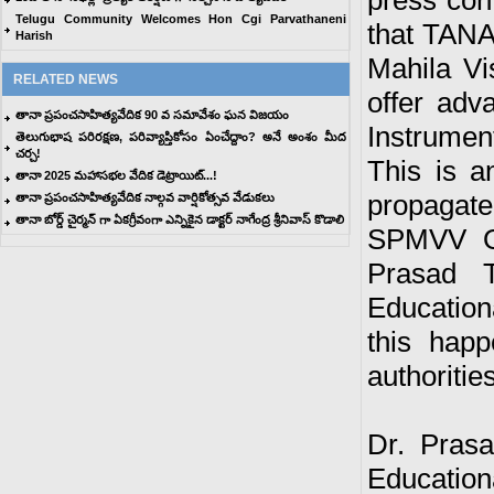
press con
Telugu Community Welcomes Hon Cgi Parvathaneni
that TANA
Harish
Mahila Vi
RELATED NEWS
offer adv
తానా ప్రపంచసాహిత్యవేదిక 90 వ సమావేశం ఘన విజయం
Instrumen
తెలుగుభాష పరిరక్షణ, పరివ్యాప్తికోసం ఏంచేద్దాం? అనే అంశం మీద
చర్చ!
This is a
తానా 2025 మహాసభల వేదిక డెట్రాయిట్‌...!
propagat
తానా ప్రపంచసాహిత్యవేదిక నాల్గవ వార్షికోత్సవ వేడుకలు
తానా బోర్డ్ చైర్మన్ గా ఏకగ్రీవంగా ఎన్నికైన డాక్టర్ నాగేంద్ర శ్రీనివాస్ కొడాలి
SPMVV Of
Prasad T
Educationa
this hap
authorities
Dr. Pras
Educationa