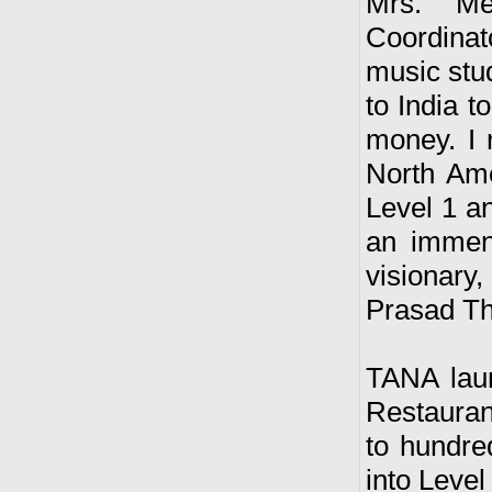
Mrs. Me
Coordinat
music stud
to India t
money. I 
North Ame
Level 1 an
an immen
visionary
Prasad Tho
TANA laun
Restauran
to hundred
into Leve