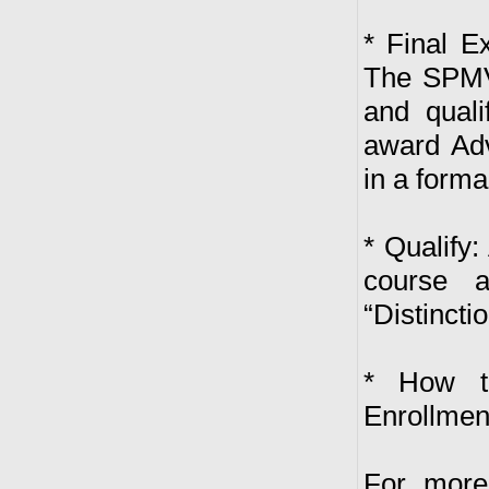
* Final E
The SPMVV
and quali
award Adv
in a form
* Qualify
course 
“Distinctio
* How to
Enrollmen
For more