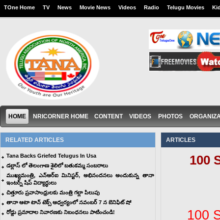
TOne Home
TV
News
Movie News
Videos
Radio
Telugu Movies
Ki
HOME
NRICORNER HOME
CONTENT
VIDEOS
PHOTOS
ORGANIZA
RELATED ARTICLES
ARTICLES
Tana Backs Griefed Telugus In Usa
100 
డల్లాస్ లో తెలంగాణ శైలిలో బతుకమ్మ సంబరాలు
ముఖ్యమంత్రి, ఎన్ఆర్ఐ మినిస్టర్, అభినందనలు అందుకున్న తానా
ఇంటర్న్ షిప్ విద్యార్ధులు
చిత్తూరు ప్రవాసాంధ్రులకు మంత్రి గల్లా పిలుపు
తానా ఆటా టాన్ టెక్స్ ఆధ్వర్యంలో నవంబర్ 7 న బెనిఫిట్ షో
100 
రోడ్డు ప్రమాదాల నివారణకు నిబంధనలు పాటించండి!