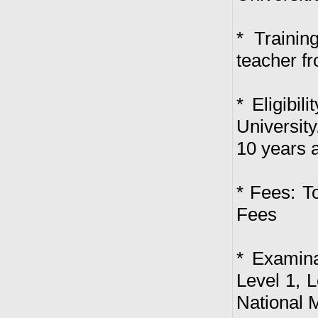
* Traini
teacher f
* Eligibi
Universit
10 years a
* Fees: T
Fees
* Examina
Level 1, 
National 