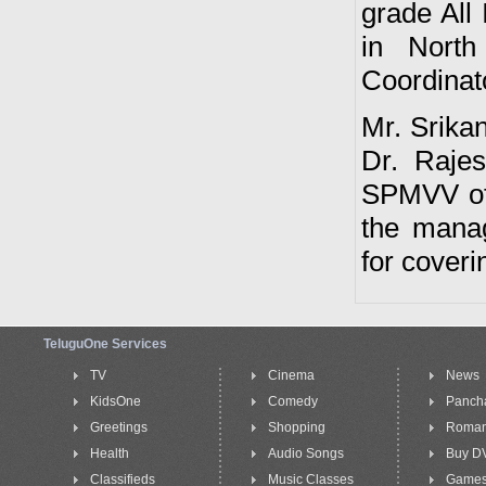
grade All 
in North
Coordinato
Mr. Srika
Dr. Rajes
SPMVV offi
the mana
for coveri
TeluguOne Services
TV
Cinema
News
KidsOne
Comedy
Panch
Greetings
Shopping
Roma
Health
Audio Songs
Buy D
Classifieds
Music Classes
Game