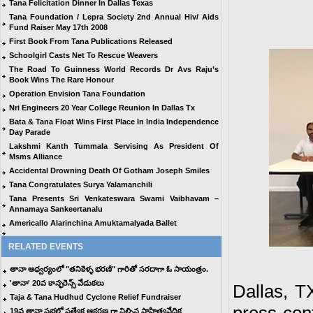
Tana Felicitation Dinner In Dallas Texas
Tana Foundation / Lepra Society 2nd Annual Hiv/ Aids
Fund Raiser May 17th 2008
First Book From Tana Publications Released
Schoolgirl Casts Net To Rescue Weavers
The Road To Guinness World Records Dr Avs Raju’s
Book Wins The Rare Honour
Operation Envision Tana Foundation
Nri Engineers 20 Year College Reunion In Dallas Tx
Bata & Tana Float Wins First Place In India Independence
Day Parade
Lakshmi Kanth Tummala Servising As President Of
Msms Alliance
Accidental Drowning Death Of Gotham Joseph Smiles
Tana Congratulates Surya Yalamanchili
Tana Presents Sri Venkateswara Swami Vaibhavam –
Annamaya Sankeertanalu
Americallo Alarinchina Amuktamalyada Ballet
RELATED EVENTS
తానా ఆధ్వర్యంలో "తనికెళ్ళ భరణి" గారితో సరదాగా ఓ సాయంత్రం.
'తానా' 20వ కాన్ఫరెన్స్ వేడుకలు
Dallas, T
Taja & Tana Hudhud Cyclone Relief Fundraiser
19వ తానా సభల్లో ప్రత్యేక ఆకర్షణ గా నిల్చిన సాహిత్యవేదిక