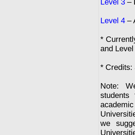
Level 3
– 
Level 4
– 
* Currentl
and Level
* Credits:
Note: We
students
academi
Universi
we sugge
Universiti