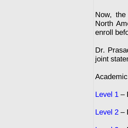
Now, the
North Ame
enroll bef
Dr. Prasa
joint stat
Academic
Level 1
– 
Level 2
– 