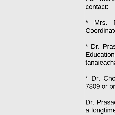
contact:
* Mrs. M
Coordinat
* Dr. Pra
Educati
tanaieac
* Dr. Ch
7809 or p
Dr. Prasa
a longtim