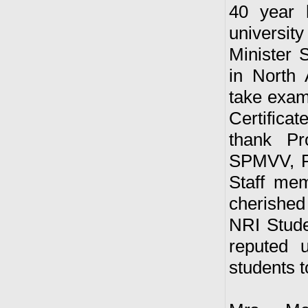
40 year 
universi
Minister 
in North
take exam
Certificat
thank Pr
SPMVV, P
Staff mem
cherished
NRI Stude
reputed u
students t