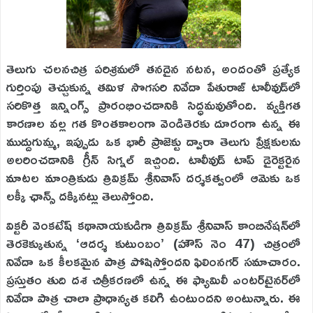
తెలుగు చలనచిత్ర పరిశ్రమలో తనదైన నటన, అందంతో ప్రత్యేక
గుర్తింపు తెచ్చుకున్న తమిళ సొగసరి నివేదా పేతురాజ్ టాలీవుడ్‌లో
సరికొత్త ఇన్నింగ్స్ ప్రారంభించడానికి సిద్ధమవుతోంది. వ్యక్తిగత
కారణాల వల్ల గత కొంతకాలంగా వెండితెరకు దూరంగా ఉన్న ఈ
ముద్దుగుమ్మ, ఇప్పుడు ఒక భారీ ప్రాజెక్టు ద్వారా తెలుగు ప్రేక్షకులను
అలరించడానికి గ్రీన్ సిగ్నల్ ఇచ్చింది. టాలీవుడ్ టాప్ డైరెక్టరైన
మాటల మాంత్రికుడు త్రివిక్రమ్ శ్రీనివాస్ దర్శకత్వంలో ఆమెకు ఒక
లక్కీ ఛాన్స్ దక్కినట్లు తెలుస్తోంది.
విక్టరీ వెంకటేష్ కథానాయకుడిగా త్రివిక్రమ్ శ్రీనివాస్ కాంబినేషన్‌లో
తెరకెక్కుతున్న ‘ఆదర్శ కుటుంబం’ (హౌస్ నెం 47) చిత్రంలో
నివేదా ఒక కీలకమైన పాత్ర పోషిస్తోందని ఫిలింనగర్ సమాచారం.
ప్రస్తుతం తుది దశ చిత్రీకరణలో ఉన్న ఈ ఫ్యామిలీ ఎంటర్‌టైనర్‌లో
నివేదా పాత్ర చాలా ప్రాధాన్యత కలిగి ఉంటుందని అంటున్నారు. ఈ