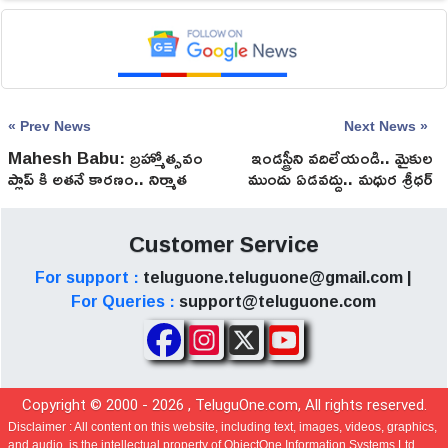
« Prev News
Next News »
Mahesh Babu: బ్రహ్మోత్సవం
ఇండస్ట్రీని వదిలేయండి.. మైకుల
ప్లాప్ కి అతనే కారణం.. నిర్మాత
ముందు ఏడవద్దు.. మధుర శ్రీధర్
పీవీపీ తాజా వ్యాఖ్యలు వైరల్
రెడ్డి సంచలన వ్యాఖ్యలు!
Customer Service
For support :
teluguone.teluguone@gmail.com |
For Queries :
support@teluguone.com
Copyright © 2000 -
2026
, TeluguOne.com, All rights reserved.
Disclaimer :
All content on this website, including text, images, videos, graphics,
and audio, is the intellectual property of ObjectOne Information Systems Ltd.