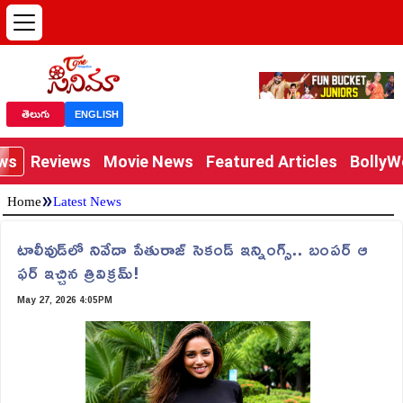
తెలుగు
ENGLISH
ews
Reviews
Movie News
Featured Articles
Bolly
»
Home
Latest News
టాలీవుడ్‌లో నివేదా పేతురాజ్ సెకండ్ ఇన్నింగ్స్.. బంప‌ర్ ఆ
ఫ‌ర్ ఇచ్చిన త్రివిక్ర‌మ్‌!
May 27, 2026 4:05PM