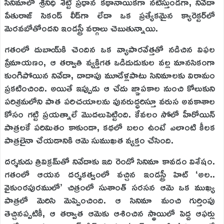
సినిమాలో శ్రీనిధి శెట్టి ప్రధాన కథానాయికగా నటిస్తుండగా, నివేదా
పేతురాజ్ సెకండ్ లీడ్‌గా లేదా ఒక ప్రత్యేకమైన క్యారెక్టర్‌లో
మెరవబోతోందని ఇండస్ట్రీ వర్గాలు చెబుతున్నాయి.
గతంలో దుబాయ్‌కి చెందిన ఒక వ్యాపారవేత్తతో నడిచిన విఫల
ప్రేమాయణం, ఆ తర్వాతి వ్యక్తిగత ఒడిదుడుకుల వల్ల మానసికంగా
కుంగిపోయిన నివేదా, దాదాపు మూడేళ్లపాటు సినిమాలకు విరామం
ప్రకటించింది. అయితే ఇప్పుడు ఆ చేదు జ్ఞాపకాల నుంచి కోలుకుని
పరిశ్రమలోని పాత పరిచయాలను పునరుద్ధరిస్తూ వరుస అవకాశాల
కోసం గట్టి ప్రయత్నాలే మొదలుపెట్టింది. కేవలం సోలో హీరోయిన్
పాత్రలకే పరిమితం కాకుండా, కథలో బలం ఉంటే ఎలాంటి కీలక
పాత్రలైనా చేయడానికి ఆమె సుముఖత వ్యక్తం చేసింది.
దర్శకుడు త్రివిక్రమ్‌తో నివేదాకు ఇది రెండో సినిమా కావడం విశేషం.
గతంలో ఆయన దర్శకత్వంలో వచ్చిన ఇండస్ట్రీ హిట్ ‘అల..
వైకుంఠపురములో’ చిత్రంలో సుశాంత్ సరసన ఆమె ఒక ముఖ్య
పాత్రలో మెరిసి మెప్పించింది. ఆ సినిమా మంచి గుర్తింపు
తెచ్చినప్పటికీ, ఆ తర్వాత ఆమెకు ఆశించిన స్థాయిలో పెద్ద ఆఫర్లు