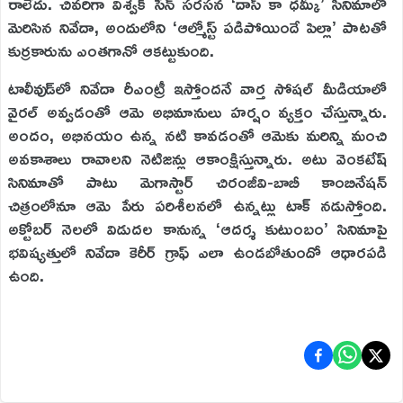
రాలేదు. చివరిగా విశ్వక్ సేన్ సరసన ‘దాస్ కా ధమ్కీ’ సినిమాలో
మెరిసిన నివేదా, అందులోని ‘ఆల్మోస్ట్ పడిపోయిందే పిల్లా’ పాటతో
కుర్రకారును ఎంతగానో ఆకట్టుకుంది.
టాలీవుడ్‌లో నివేదా రీఎంట్రీ ఇస్తోందనే వార్త సోషల్ మీడియాలో
వైరల్ అవ్వడంతో ఆమె అభిమానులు హర్షం వ్యక్తం చేస్తున్నారు.
అందం, అభినయం ఉన్న నటి కావడంతో ఆమెకు మరిన్ని మంచి
అవకాశాలు రావాలని నెటిజన్లు ఆకాంక్షిస్తున్నారు. అటు వెంకటేష్
సినిమాతో పాటు మెగాస్టార్ చిరంజీవి-బాబీ కాంబినేషన్
చిత్రంలోనూ ఆమె పేరు పరిశీలనలో ఉన్నట్లు టాక్ నడుస్తోంది.
అక్టోబర్ నెలలో విడుదల కానున్న ‘ఆదర్శ కుటుంబం’ సినిమాపై
భవిష్యత్తులో నివేదా కెరీర్ గ్రాఫ్ ఎలా ఉండబోతుందో ఆధారపడి
ఉంది.