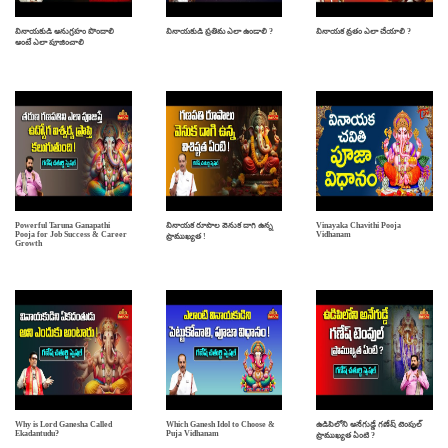
వినాయకుడి అనుగ్రహం పొందాలి
వినాయకుడి ప్రతిమ ఎలా ఉండాలి ?
వినాయక వ్రతం ఎలా చేయాలి ?
అంటే ఎలా పూజించాలి
Powerful Taruna Ganapathi
వినాయక రూపాల వెనుక దాగి ఉన్న
Vinayaka Chavithi Pooja
Pooja for Job Success & Career
Vidhanam
ప్రాముఖ్యత !
Growth
Why is Lord Ganesha Called
Which Ganesh Idol to Choose &
ఉడిపిలోని అనేగుడ్డే గణేష్ టెంపుల్
Ekadantudu?
Puja Vidhanam
ప్రాముఖ్యత ఏంటి ?