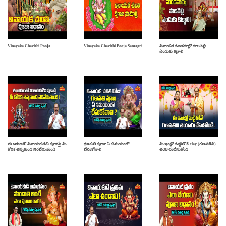
Vinayaka Chavithi Pooja
Vinayaka Chavithi Pooja Samagri
వినాయక మండపాల్లో పాలవెల్లి
ఎందుకు కట్టాలి
ఈ ఆకులతో వినాయకుడిని పూజిస్తే మీ
గణపతి పూజా ఏ సమయంలో
మీ ఇంట్లో మట్టితోనే clay (గణపతిని)
కోరిక తప్పకుండ నెరవేరుతుంది
చేసుకోవాలి
తయారుచేసుకోండి