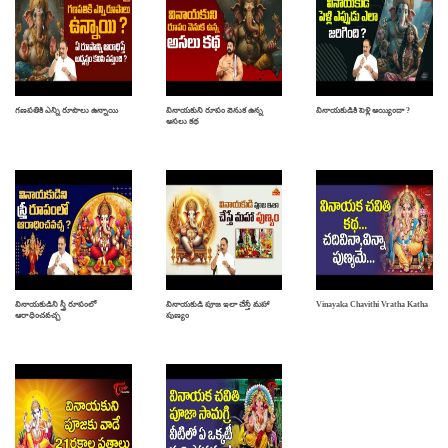
గణపతికి ఎన్ని రూపాలు ఉన్నాయి
వినాయకుని రూపం వెనుక ఉన్న
వినాయకుడికి పెళ్లి అయ్యిందా ?
అసలు కథ
వినాయకుడిని స్త్రీ రూపంలో
వినాయకుడి పూజ ఇలా చేస్తే మహా
Vinayaka Chavithi Vratha Katha
ఆరాధించవచ్చ
పుణ్యం