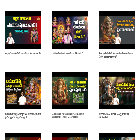
వల్లభ గణపతిని ఎందుకు పూజించాలి
గణేశుడి రూపాలు మీకు తెలుసా?
వినాయకుడిని పూజ చేయడం వలన
ఎన్ని ప్రయోజనాలో
బయట కొన్న పదార్థాలు వినాయకుడికి
Ganesha Puja is not Complete
వినాయకుని పూజ ఎన్ని రోజులు
Without These 21 Patris
నైవేద్యంగా పెట్టవచ్చా ?
చేయాలి ?