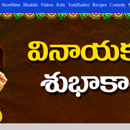
Shortfilms
Bhakthi
Videos
Kids
Tori(Radio)
Recipes
Comedy