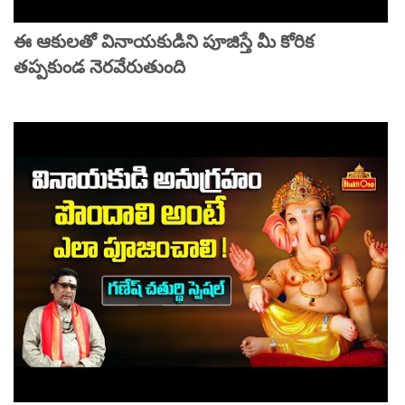
ఈ ఆకులతో వినాయకుడిని పూజిస్తే మీ కోరిక
తప్పకుండ నెరవేరుతుంది