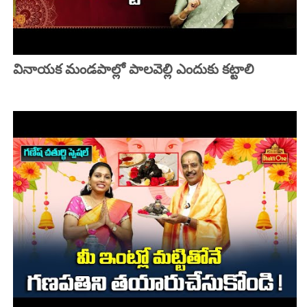
వినాయక మండపాల్లో పాలవెల్లి ఎందుకు కట్టాలి