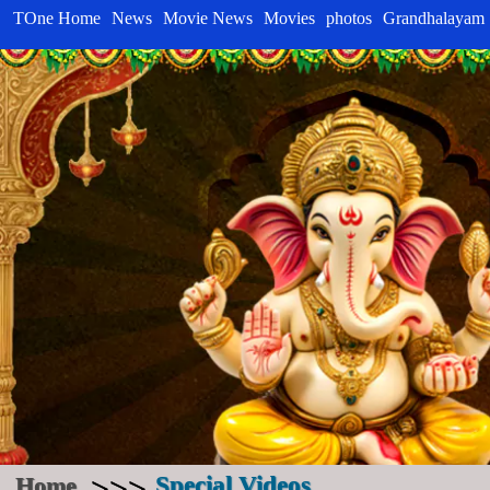
TOne Home
News
Movie News
Movies
photos
Grandhalayam
>>>
Home
Special Videos