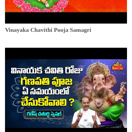
Vinayaka Chavithi Pooja Samagri