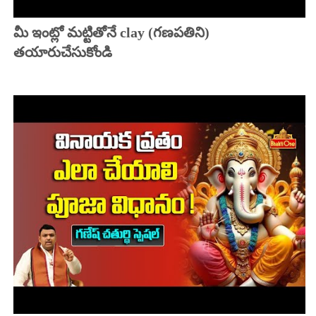
మీ ఇంట్లో మట్టితోనే clay (గణపతిని)
తయారుచేసుకోండి