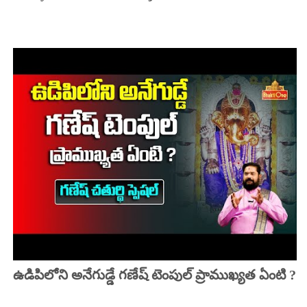
ఉడిపిలోని అనేగుడ్డే గణేష్ టెంపుల్ ప్రాముఖ్యత ఏంటి ?