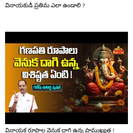
వినాయకుడి ప్రతిమ ఎలా ఉండాలి ?
వినాయక రూపాల వెనుక దాగి ఉన్న ప్రాముఖ్యత !