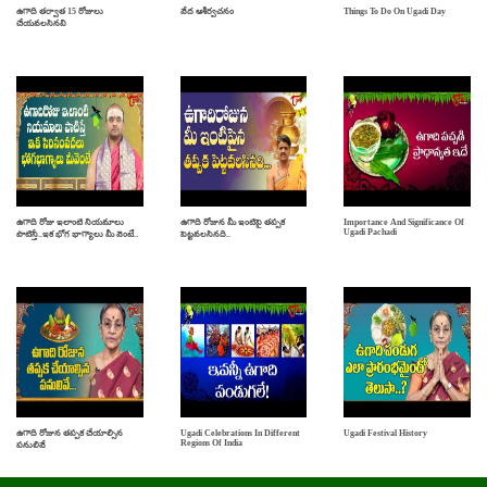
ఉగాది తర్వాత 15 రోజులు
వేద ఆశీర్వచనం
Things To Do On Ugadi Day
చేయవలసినవి
ఉగాది రోజు ఇలాంటి నియమాలు
ఉగాది రోజున మీ ఇంటిపై తప్పక
Importance And Significance Of
Ugadi Pachadi
పాటిస్తే..ఇక భోగ భాగ్యాలు మీ వెంటే..
పెట్టవలసినది..
ఉగాది రోజున తప్పక చేయాల్సిన
Ugadi Celebrations In Different
Ugadi Festival History
Regions Of India
పనులివే