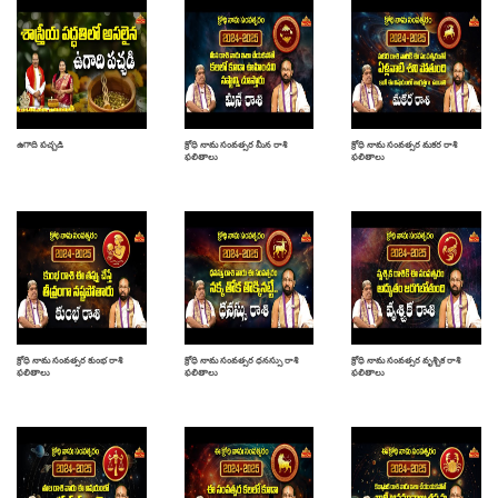
ఉగాది పచ్చడి
క్రోధి నామ సంవత్సర మీన రాశి
క్రోధి నామ సంవత్సర మకర రాశి
ఫలితాలు
ఫలితాలు
క్రోధి నామ సంవత్సర కుంభ రాశి
క్రోధి నామ సంవత్సర ధనస్సు రాశి
క్రోధి నామ సంవత్సర వృశ్చిక రాశి
ఫలితాలు
ఫలితాలు
ఫలితాలు