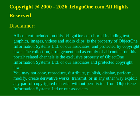
Copyright @ 2000 - 2026 TeluguOne.com All Rights
Reserved
Disclaimer:
All content included on this TeluguOne.com Portal including text,
graphics, images, videos and audio clips, is the property of ObjectOne
Information Systems Ltd. or our associates, and protected by copyright
laws. The collection, arrangement and assembly of all content on this
portal/ related channels is the exclusive property of ObjectOne
Information Systems Ltd. or our associates and protected copyright
laws.
You may not copy, reproduce, distribute, publish, display, perform,
modify, create derivative works, transmit, or in any other way exploit
any part of copyrighted material without permission from ObjectOne
Information Systems Ltd or our associates.