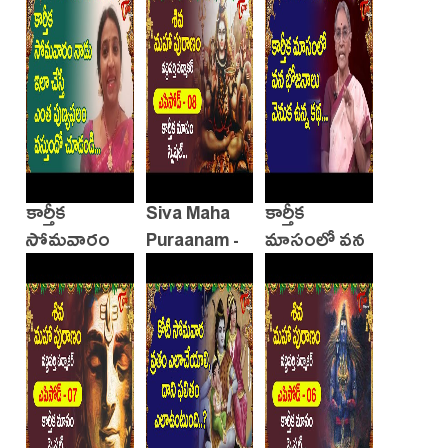
గురించి...
కార్తీక
Siva Maha
కార్తీక
సోమవారం
Puraanam -
మాసంలో వన
నాడు ఇలాచేస్తే
Episode - 8
భోజనాలు
ఎంత
వెనుక ఉన్న
పుణ్యఫలం
కథ
వస్తుందో
చూడండి