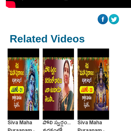
Related Videos
Siva Maha
పోలి స్వర్గం...
Siva Maha