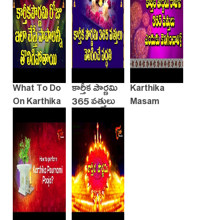
Deepam
There
What To Do
కార్తీక పౌర్ణమి
Karthika
On Karthika
365 వత్తులు
Masam
Pournami ?
వెలిగించే
పద్ధతి