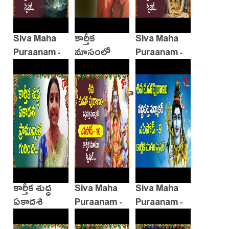
Siva Maha
కార్తీక
Siva Maha
Puraanam -
మాసంలో
Puraanam -
Episode - 12
క్షీరాబ్ది ద్వాదశి
Episode - 11
రోజున
మరచిపోకుండా
చేయవలసినవి
కార్తీక శుద్ధ
Siva Maha
Siva Maha
ఏకాదశి
Puraanam -
Puraanam -
ప్రాముఖ్యత
Episode - 10
Episode - 9