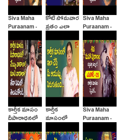
Siva Maha
కోటి సోమవార
Siva Maha
Puraanam -
వ్రతం ఎలా
Puraanam -
Episode - 7
చేయాలి, దాని
Episode - 6
ఫలితం ఎలా
ఉంటుంది?
కార్తీక మాసం
కార్తీక
Siva Maha
దీపారాధనలో
మాసంలో
Puraanam -
నెయ్యి
ఇలా చేస్తే మీ
Episode - 5
వాడాలా?
ఆయుష్షు