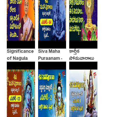
నూనె
పెరుగుతుంది
వాడాలా? తేడా
ఎమిటో
తెలుసుకోండి
Significance
Siva Maha
కార్తీక
of Nagula
Puraanam -
సోమవారాలు
Chaturthi
Episode - 4
ఈ 6
నియమాలు
పొరపాటున
కూడా
మరచిపోవద్దు..