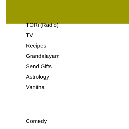
TORi (Radio)
TV
Recipes
Grandalayam
Send Gifts
Astrology
Vanitha
Comedy