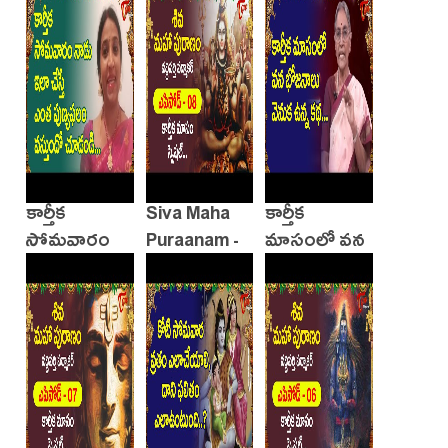
గురించి...
కార్తీక
Siva Maha
కార్తీక
సోమవారం
Puraanam -
మాసంలో వన
నాడు ఇలాచేస్తే
Episode - 8
భోజనాలు
ఎంత
వెనుక ఉన్న
పుణ్యఫలం
కథ
వస్తుందో
చూడండి