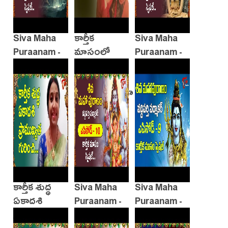
Siva Maha
కార్తీక
Siva Maha
Puraanam -
మాసంలో
Puraanam -
Episode - 12
క్షీరాబ్ది ద్వాదశి
Episode - 11
రోజున
మరచిపోకుండా
చేయవలసినవి
కార్తీక శుద్ధ
Siva Maha
Siva Maha
ఏకాదశి
Puraanam -
Puraanam -
ప్రాముఖ్యత
Episode - 10
Episode - 9