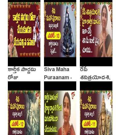
365 వత్తులు
వెలిగించాలా?
కార్తీక పౌర్ణమి
Siva Maha
రేపే
రోజు
Puraanam -
శనిత్రయోదశి,
చేయకూడని -
Episode - 13
పైగా కార్తీక
చేయవలసిన
మాసం, ఇలా
పనులు
చేస్తే శని మీ
ఇంటి వైపు
చూడదు