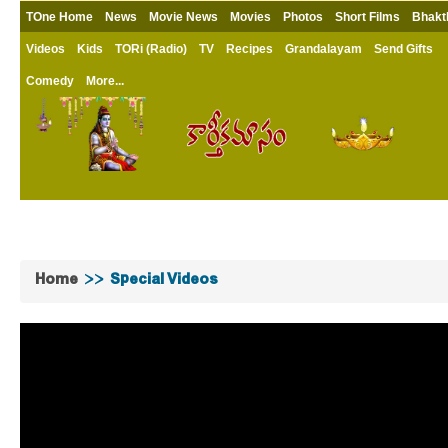
TOne Home
News
Movie News
Movies
Photos
Short Films
Bhakt
Videos
Kids
TORi (Radio)
TV
Recipes
Grandalayam
Send Gifts
Comedy
More...
Home
>> Special Videos