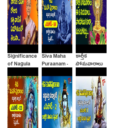
నూనె
పెరుగుతుంది
వాడాలా? తేడా
ఎమిటో
తెలుసుకోండి
Significance
Siva Maha
కార్తీక
of Nagula
Puraanam -
సోమవారాలు
Chaturthi
Episode - 4
ఈ 6
నియమాలు
పొరపాటున
కూడా
మరచిపోవద్దు..