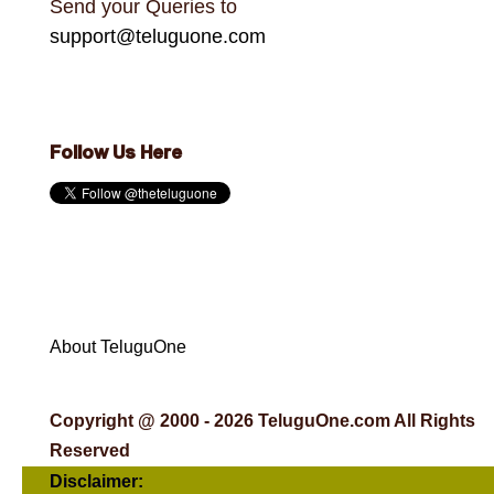
Send your Queries to
support@teluguone.com
Follow Us Here
About TeluguOne
Copyright @ 2000 - 2026 TeluguOne.com All Rights
Reserved
Disclaimer: