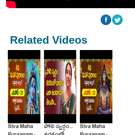
Related Videos
Siva Maha
పోలి స్వర్గం...
Siva Maha