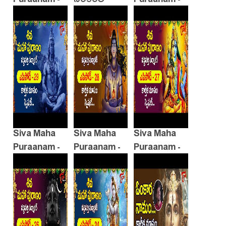
Puraanam -
నరకంలో
Puraanam -
Episode - 31
భాధలు ఎలా
Episode - 30
ఉంటాయో
తెలుసా?
Siva Maha
Siva Maha
Siva Maha
Puraanam -
Puraanam -
Puraanam -
Episode - 29
Episode - 28
Episode - 27