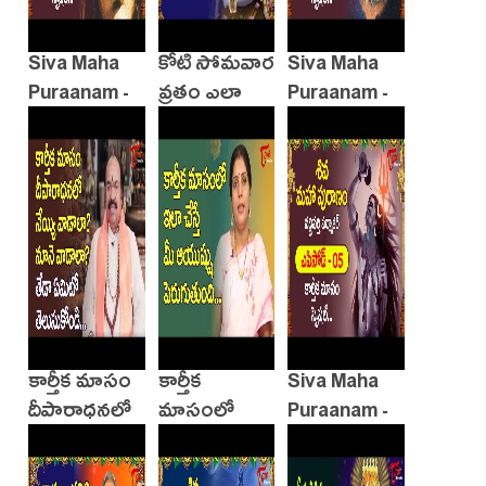
Siva Maha
కోటి సోమవార
Siva Maha
Puraanam -
వ్రతం ఎలా
Puraanam -
Episode - 7
చేయాలి, దాని
Episode - 6
ఫలితం ఎలా
ఉంటుంది?
కార్తీక మాసం
కార్తీక
Siva Maha
దీపారాధనలో
మాసంలో
Puraanam -
నెయ్యి
ఇలా చేస్తే మీ
Episode - 5
వాడాలా?
ఆయుష్షు