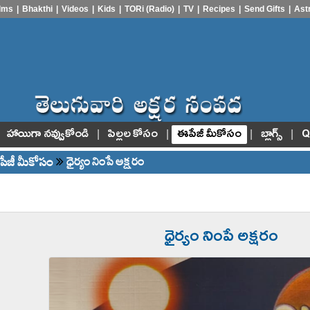
ilms
|
Bhakthi
|
Videos
|
Kids
|
TORi (Radio)
|
TV
|
Recipes
|
Send Gifts
|
Ast
|
|
|
|
హాయిగా నవ్వుకోండి
పిల్లల కోసం
ఈపేజీ మీకోసం
బ్లాగ్స్
Q
ేజీ మీకోసం
ధైర్యం నింపే అక్షరం
ధైర్యం నింపే అక్షరం