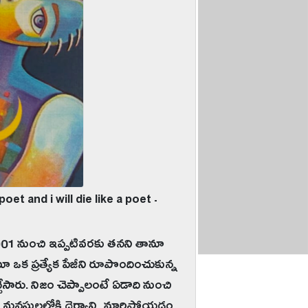
oet and i will die like a poet -
2001 నుంచి ఇప్పటివరకు తనని తానూ
టూ ఒక ప్రత్యేక పేజీని రూపొందించుకున్న
్చేసారు. నిజం చెప్పాలంటే ఏడాది నుంచి