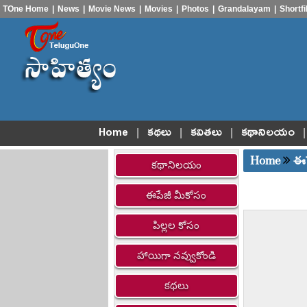
TOne Home
|
News
|
Movie News
|
Movies
|
Photos
|
Grandalayam
|
Shortf
|
|
|
|
Home
కథలు
కవితలు
కథానిలయం
Home
ఈప
కథానిలయం
ఈపేజీ మీకోసం
పిల్లల కోసం
హాయిగా నవ్వుకోండి
కథలు