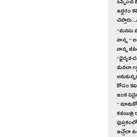
ఒప్పించి 
ఇద్దరం కల
చెప్తారు..
''మనసు మా
నాన్న '' 
నాన్న జీవ
''ధైర్యవ
మనలా గడ్
అనుకున్న
కోసం కవి
ఇంక ఏదైన
'' మానుకో
కవయిత్రి
పుస్తకంలో
ఇచ్చేలా ఉ