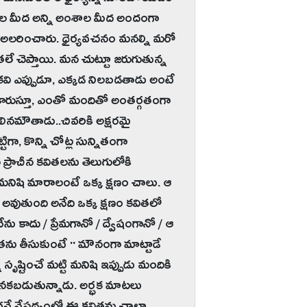
న మనసులలోకి ధైర్యాన్ని నూరిపోయడం
లీల మీద అన్ని అంశాల మీద అందంగా
ి అలరించారు. ధైర్యవచనం మనల్ని మరో
తలే చెప్తాయి. మన చుట్టూ జరుగుతున్న
రు. కవి ఎప్పుడూ, ఎక్కడ నిలబడతాడు అంటే
ను కారుస్తూ, ఎంతో మందితో అంతర్గతంగా
లినమౌతాడు..చివరికి అక్షరమై
టిగా, కొన్ని చోట్ల సున్నితంగా
ిన ప్రాచీన కవితలను తెలుగులోకి
ు. మనిషి మారాలంటే ఒక్క క్షణం చాలు. ఆ
అవుతుంది అనేది ఒక్క క్షణం కవితలో
ను కాదు / ప్రేమగానో / ద్వేషంగానో / ఆ
ను తీసుకుంటే '' మౌనంగా మాట్టాడే
సృష్టించే మట్టి మనిషి ఇప్పుడు మందికి
 వెనకబడుతున్నాడు. అర్భక మాటలు