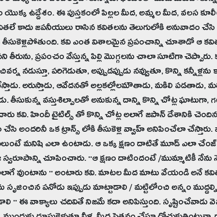
రల మధ్య జనం బెంబేలెత్తిపోతున్నారు. భయంతో ముడుచుకుపోతున్
ం యొక్క ఉద్దేశం. ఈ పుస్తకంలో పిల్లల మీద, అమ్మల మీద, వలస కూ
వితలే కాదు జపనీయులు రాసిన కవితలను తెలుగులోకి అనువాదం చేస
తీసుకెళ్లిపోతుంది. కవి ఎంత విశాలమైన ప్రపంచాన్ని చూశాడో ఆ కవి
ని తీరును, ప్రపంచం వేస్తున్న పిల్లి మొగ్గలను చాలా సూటిగా చెప్పా
ివర్న నడుస్తూ, పరిగెడుతూ, అప్పుడప్పుడు నవ్వుతూ, కొన్ని కన్నీళ్ల
ేస్తాడు. అరుస్తాడు, ఆవేదనతో అల్లకల్లోలమౌతాడు, మకిలి పడతాడు, మ
. తీసుకున్న వస్తుశిల్పాలతో అనుకున్న దాన్ని కొన్ని చోట్ల ఘాటుగా, గట్
ించారు కవి. హిందీ టైటిల్స్ తో కొన్ని చోట్ల అలాగే జపాన్ దేశానికి చెంద
ేసి అందరినీ ఒక ట్రాన్స్ లోకి తీసుకెళ్లి వ్వాహ్ అనిపించేలా చేస్తార
పలుంటే మనిషి ఎలా ఉంటాడు. ఆ ఒక్క క్షణం దాటితే మూడ్ ఎలా చేంజ్ 
 స్వరూపాన్ని చూపించారు. ''ఆ క్షణం దాటిందంటే /ముమ్మాటికీ నేను నే
అలాగే వుంటాను '' అంటారు కవి. మాటల మీద మాటు వేయండి అనే కవిత
ు సృజించిన పనోడు ఇప్పుడు మాట్టాడాలి / మట్టిలోంచి అన్నం ముద్దల్ని 
ి '' ఈ వాక్యాలు చదివితే నిజమే కదా అనిపిస్తుంది. సృష్టించేవాడు