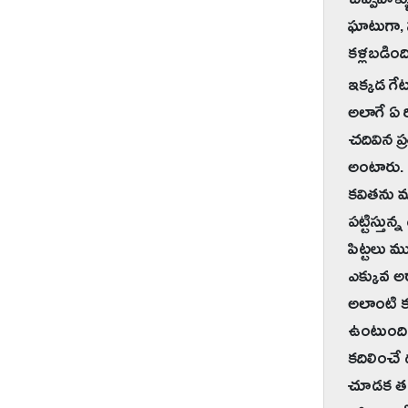
చెప్పేవాళ
ఘాటుగా, స
కళ్లబడింద
ఇక్కడ గే
అలాగే ఏ ర
చదివిన ప్
అంటారు. '
కవితను ము
పట్టిస్తు
పిట్టలు మ
ఎక్కువ అర్
అలాంటి క
ఉంటుంది.
కదిలించే 
చూడక తప్