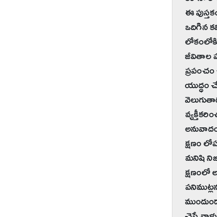
కరోనా కో
ఈ పుస్తక
ఒదిగిన క
లోకంలోకి 
జీవితాల ప
ప్రపంచం చ
యుద్ధం చ
వెలుగుతాడు
వ్యక్తీకర
అనువాదం చ
క్షణం లో
మనిషి నిజ
క్షణంలో 
పనిముట్లన
ముందుండాల