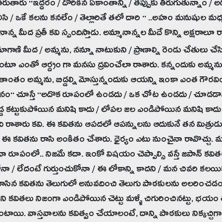
తీరుతారు ''ఇద్దరం / దొరికిన ఏకాంతాన్ని / తప్పుకు తిరుగుతున్నాం / అ
ిసి / ఒకే కలను కనలేం / తెల్లారితే తలో దారి '' ..అహం మనుషుల మధ్
..నాన్న మీద ప్రతీ కవి స్పందిస్తాడు. అమ్మానాన్నల మీదే కొన్ని అక్షరాలూ 
గాణి మీద / అమ్మను, నన్నూ నాటుకుని / ప్రాణాల్ని రెండు చేతులు చేసి /
అంటూ ఎంతో ఆర్ద్రం గా మనసు ద్రవించేలా రాశారు. కన్నందుకు అమ్మను 
ితాంతం అమ్మను, బిడ్డల్ని మోస్తున్నందుకు ఆయన్ని ఇంకా ఎంత గౌరవి
చనం'' చూస్తే ''అదొక రూపంలో ఉండదు / ఒక చోట ఉండదు / చూడడాన
డ కట్టుకుపోయిన మనిషి కాదు / లోపల జల ఎండిపోయిన మనిషి కాదు 
ది రాశారు కవి. ఈ కవితను ఆపదలో ఆపన్నులను ఆదుకునే తన మిత్రుడు 
 ఈ కవితను రాసి అంకితం చేశారు. ధైర్యం ఎటు నుంచైనా రావొచ్చు. 
ా రూపంలో.. నిజమే కదా. ఇంకో విషయం చెప్పాల్సి వస్తే జపాన్ కవిత
నా / లేదంటే గుర్తుంచుకోనా / ఈ లోకాన్ని కాదని / మన చివరి కలయిక
 రాసిన కవితను తెలుగులో అనువదించి తెలుగు పాఠకులను అలరించడ
ని కవితలు నిజంగా ఎండిపోయిన చెట్టు మళ్ళీ చిగురించినట్టు, భయం తప్
ంటాయి. వాస్తవాలను కవిత్వం చేయాలంటే, దాన్ని పాఠకులు నిక్కచ్చిగా 