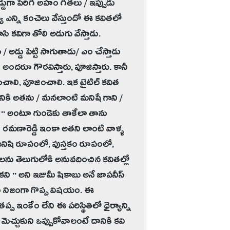
డ్డుగా పెరిగి అహం గీతలు / ఇప్పుడు
య ఎన్ని కంచెలు వేస్తుందో ఈ కవితలో
రాసి కవిగా తోలి అడుగు వేస్తాడు.
 అడ్డు పెట్టి సాగుతాడు/ ఎం చేస్తాడు
అందరూ గౌరవిస్తారు, పూజిస్తారు. కానీ
ంచాలి, పూజించాలి. ఇక టైటిల్ కవిత
ికి అతను / మనలాంటి మనిషే గాని /
'' అంటూ గుండెకు తాకేలా తాను
రమణారెడ్డి ఇంకా అతని లాంటి వాళ్ళ
మనిషి రూపంలో, పుస్తకం రూపంలో,
లను తెలుగులోకి అనువదించిన కవితల్లో
ని '' అని ఇజుమీ షికాబు అనే జాపనీస్
ం నిజంగా గొప్ప విషయం. ఈ
ప ఇంకేం లేని ఈ పరిస్థితిలో ధైర్యాన్ని
మెచ్చుకుని ఒప్పుకోవాలంటే దానికి కవి