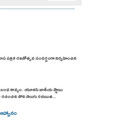
 పత్రిక రజతోత్సవ సందర్భంగా నిర్వహించిన
్రబంధ కావ్యం. యూజిసి జాతీయ స్థాయి
 నవల రచించిన తొలి తెలుగు రచయిత...
 ఆహ్వానం