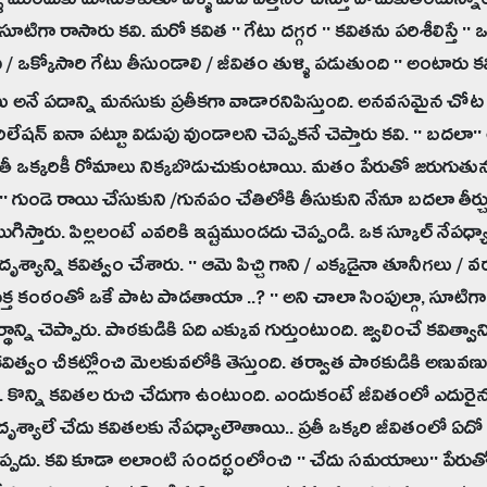
్ళు ముందుకు దూసుకెళుతూ వీళ్ళ మీద పెత్తనం చేస్తూ దోచుకుతింటున్
ూటిగా రాసారు కవి. మరో కవిత '' గేటు దగ్గర '' కవితను పరిశీలిస్తే ''
ి / ఒక్కోసారి గేటు తీసుండాలి / జీవితం తుళ్ళి పడుతుంది '' అంటారు కవ
టు అనే పదాన్ని మనసుకు ప్రతీకగా వాడారనిపిస్తుంది. అనవసమైన చ
ిలేషన్ ఐనా పట్టూ విడుపు వుండాలని చెప్పకనే చెప్తారు కవి. '' బదలా''
రతీ ఒక్కరికీ రోమాలు నిక్కబొడుచుకుంటాయి. మతం పేరుతో జరుగుతున్న అ
' గుండె రాయి చేసుకుని /గునపం చేతిలోకి తీసుకుని నేనూ బదలా తీర్చ
గిస్తారు. పిల్లలంటే ఎవరికి ఇష్టముండదు చెప్పండి. ఒక స్కూల్ నేపధ్యాన్న
న్న దృశ్యాన్ని కవిత్వం చేశారు. '' ఆమె పిచ్చి గాని / ఎక్కడైనా తూనీగల
ుక్త కంఠంతో ఒకే పాట పాడతాయా ..? '' అని చాలా సింపుల్గా, సూటిగా,
థాన్ని చెప్పారు. పాఠకుడికి ఏది ఎక్కువ గుర్తుంటుంది. జ్వలించే కవిత్వ
విత్వం చీకట్లోంచి మెలకువలోకి తెస్తుంది. తర్వాత పాఠకుడికి అణువ
 కొన్ని కవితల రుచి చేదుగా ఉంటుంది. ఎందుకంటే జీవితంలో ఎ
దృశ్యాలే చేదు కవితలకు నేపధ్యాలౌతాయి.. ప్రతీ ఒక్కరి జీవితంలో 
పదు. కవి కూడా అలాంటి సందర్భంలోంచి '' చేదు సమయాలు'' పేరుతో చ