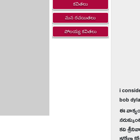
కవితలు
మన రచయితలు
పోలయ్య కవితలు
i conside
bob dyl
ఈ వాక్యం
నరుక్కుంట
కవి శ్రీన