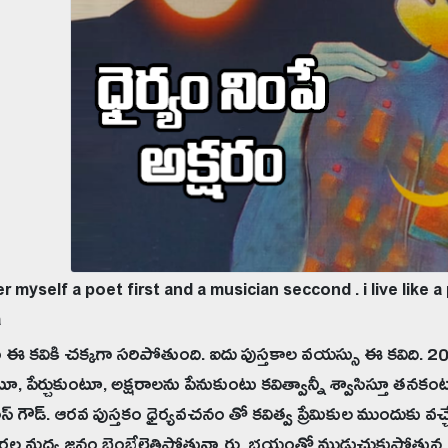
r myself a poet first and a musician seccond . i live like a p
a
 ఈ కవికి చక్కగా సరిపోతుంది. ఐదు పుస్తకాల వయస్సు ఈ కవిది. 
ూ, పేర్చుకుంటూ, అక్షరాలను పేనుకుంటు కవిత్వాన్నీ శ్వాసిస్తూ తనకం
ివాస్ గౌడ్. ఆరవ పుస్తకం ధైర్యవచనం తో కవిత్వ ప్రేమికుల ముందుకు వచ