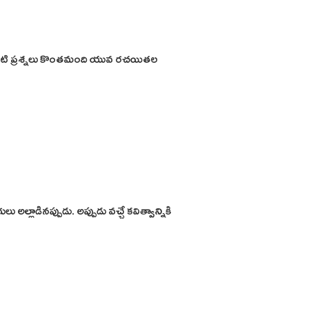
టి ప్రశ్నలు కొంతమంది యువ రచయితల
్లాడినప్పుడు. అప్పుడు వచ్చే కవిత్వాన్నికి