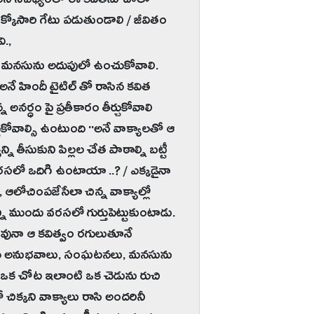
నారనే నేపథ్యంలో ఈ కవితను చాలా
 ఒక్కోసారి గేటు పడుతుండాలి / జీవితం
ి.,
ోట మనసును అదుపులో ఉంచుకోవాలి.
 అనే హిందీ టైటిల్ తో రాసిన కవిత
నర్ధం పై ప్రతీకారం తీర్చుకోవాలి
ుకోవాల్సి ఉంటుంది ''అనే వాక్యాలతో ఆ
ి తీసుకుని పిల్లల చేత పాఠాల్ని బట్టీ
ు / వరసలో ఒదిగి ఉంటాయా ..? / ఎక్కడైనా
 ఆలోచింపజేసేలా చిన్న వాక్యాల్లో
ాన్ని ముందు వరసలో గుర్తుపెట్టుకుంటాడు.
ణువునా ఆ కవిత్వం రగులుతూనే
దురైన అనుభవాలు, సంఘటనలు, మనసును
ఏదో ఒక చోట ఇలాంటి ఒక చెడును రుచి
ిక్కని వాక్యాలు రాసి అందరినీ