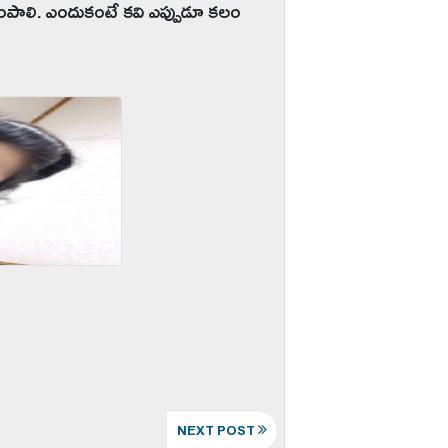
ింపాలి. ఎందుకంటే కవి ఎప్పుడూ కలం
NEXT POST