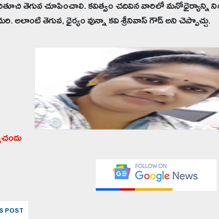
తూచి తెగువ చూపించాలి. కవిత్వం చదివిన వారిలో మనోధైర్యాన్ని న
రి. అలాంటి తెగువ, ధైర్యం వున్నా కవి శ్రీనివాస్ గౌడ్ అని చెప్పొచ్చు.
యచందు
S POST