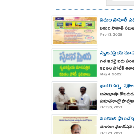
విమల సాహితీ సమ
విమల సాహితీ సమిత
Feb 13, 2025
సృజనప్రియ మాసప
గత ఇరవై ఐదు సంవ
కవితల పోటీకి శతాధ
May 4, 2022
భారతవర్ష.. పూల
బహుభాషా కోవిదుడు
సమావేశాల్లో పాల్గొ
Oct 30, 2021
వంగూరి ఫౌండేష
వంగూరి ఫౌండేషన్ 
Oct 23, 2021