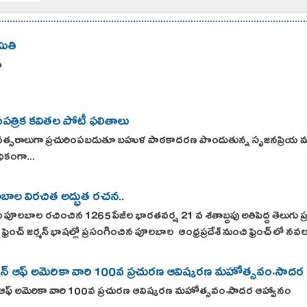
ితి
ి
త్రిక కవితల పోటీ ఫలితాలు
త్సరాలుగా ప్రచురింపబడుతూ బహుళ పాఠకాదరణ పొందుతున్న సృజనప్రియ మాస
ికంగా...
బాల విరచిత అద్భుత రచన..
 పూలబాల రచించిన 1265 పేజీల భారతవర్ష 21 వ శతాబ్దపు అతిపెద్ద తెలుగు ప
ని ఫ్రెంచ్ జర్మన్ భాషల్లో ప్రసంగించిన పూలబాల ఆంధ్రప్రదేశ్ నుంచి ఫ్రెంచ్ లో
న్ ఆఫ్ అమెరికా వారి 100వ ప్రచురణ ఆవిష్కరణ మహోత్సవం-సాదర
ఆఫ్ అమెరికా వారి 100వ ప్రచురణ ఆవిష్కరణ మహోత్సవం-సాదర ఆహ్వానం