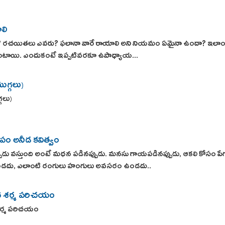
లి
 రచయితలు ఎవరు? ఫలానా వారే రాయాలి అని నియమం ఏమైనా ఉందా? ఇలాం
్తుంటాయి. ఎందుకంటే ఇప్పటివరకూ ఉపాధ్యాయ...
ొగ్గలు)
్గలు)
ూపం అనీడ కవిత్వం
డు వస్తుంది అంటే మధన పడినప్పుడు. మనసు గాయపడినప్పుడు, ఆకలి కోసం పేగులు అల
 ఉండదు, ఎలాంటి రంగులు హంగులు అవసరం ఉండదు..
ద శర్మ పరిచయం
శర్మ పరిచయం