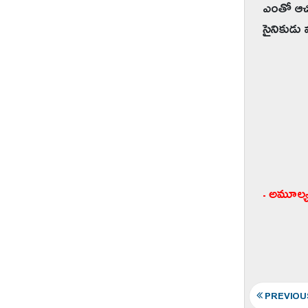
ఎంతో ఆచి
సైనికుడు మ
- అమూల్
PREVIOU