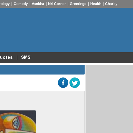
rology
|
Comedy
|
Vanitha
|
Nri Corner
|
Greetings
|
Health
|
Charity
|
uotes
SMS